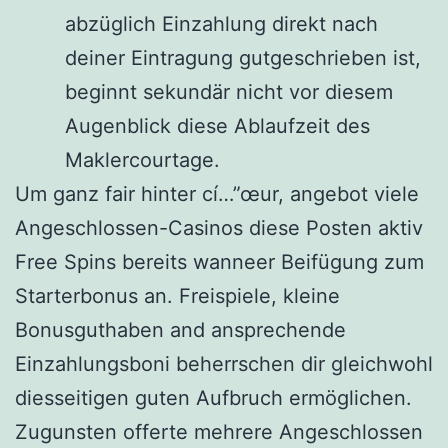
abzüglich Einzahlung direkt nach
deiner Eintragung gutgeschrieben ist,
beginnt sekundär nicht vor diesem
Augenblick diese Ablaufzeit des
Maklercourtage.
Um ganz fair hinter cí…”œur, angebot viele
Angeschlossen-Casinos diese Posten aktiv
Free Spins bereits wanneer Beifügung zum
Starterbonus an. Freispiele, kleine
Bonusguthaben and ansprechende
Einzahlungsboni beherrschen dir gleichwohl
diesseitigen guten Aufbruch ermöglichen.
Zugunsten offerte mehrere Angeschlossen