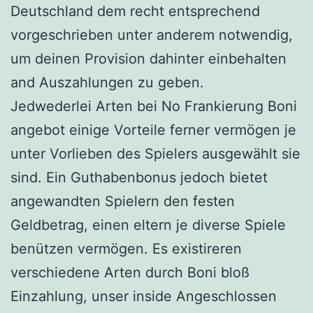
Deutschland dem recht entsprechend
vorgeschrieben unter anderem notwendig,
um deinen Provision dahinter einbehalten
and Auszahlungen zu geben.
Jedwederlei Arten bei No Frankierung Boni
angebot einige Vorteile ferner vermögen je
unter Vorlieben des Spielers ausgewählt sie
sind. Ein Guthabenbonus jedoch bietet
angewandten Spielern den festen
Geldbetrag, einen eltern je diverse Spiele
benützen vermögen. Es existireren
verschiedene Arten durch Boni bloß
Einzahlung, unser inside Angeschlossen