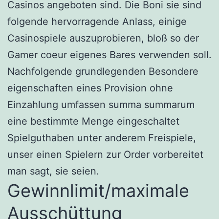
Casinos angeboten sind. Die Boni sie sind
folgende hervorragende Anlass, einige
Casinospiele auszuprobieren, bloß so der
Gamer coeur eigenes Bares verwenden soll.
Nachfolgende grundlegenden Besondere
eigenschaften eines Provision ohne
Einzahlung umfassen summa summarum
eine bestimmte Menge eingeschaltet
Spielguthaben unter anderem Freispiele,
unser einen Spielern zur Order vorbereitet
man sagt, sie seien.
Gewinnlimit/maximale
Ausschüttung