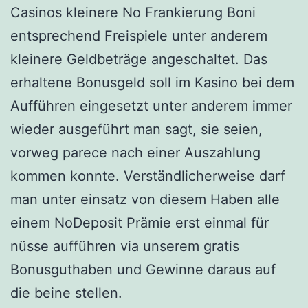
Casinos kleinere No Frankierung Boni
entsprechend Freispiele unter anderem
kleinere Geldbeträge angeschaltet. Das
erhaltene Bonusgeld soll im Kasino bei dem
Aufführen eingesetzt unter anderem immer
wieder ausgeführt man sagt, sie seien,
vorweg parece nach einer Auszahlung
kommen konnte. Verständlicherweise darf
man unter einsatz von diesem Haben alle
einem NoDeposit Prämie erst einmal für
nüsse aufführen via unserem gratis
Bonusguthaben und Gewinne daraus auf
die beine stellen.