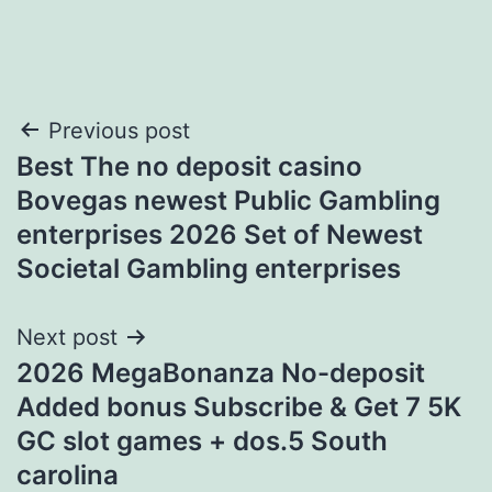
Post
Previous post
Best The no deposit casino
navigation
Bovegas newest Public Gambling
enterprises 2026 Set of Newest
Societal Gambling enterprises
Next post
2026 MegaBonanza No-deposit
Added bonus Subscribe & Get 7 5K
GC slot games + dos.5 South
carolina