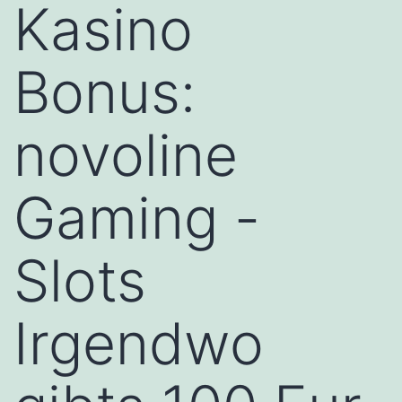
Kasino
Bonus:
novoline
Gaming -
Slots
Irgendwo