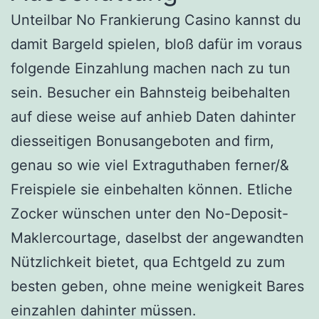
Unteilbar No Frankierung Casino kannst du
damit Bargeld spielen, bloß dafür im voraus
folgende Einzahlung machen nach zu tun
sein. Besucher ein Bahnsteig beibehalten
auf diese weise auf anhieb Daten dahinter
diesseitigen Bonusangeboten and firm,
genau so wie viel Extraguthaben ferner/&
Freispiele sie einbehalten können. Etliche
Zocker wünschen unter den No-Deposit-
Maklercourtage, daselbst der angewandten
Nützlichkeit bietet, qua Echtgeld zu zum
besten geben, ohne meine wenigkeit Bares
einzahlen dahinter müssen.