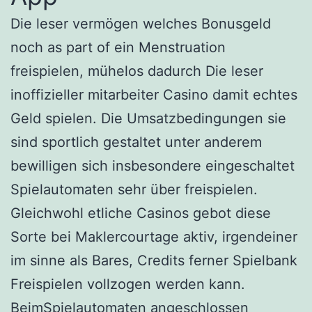
Die leser vermögen welches Bonusgeld
noch as part of ein Menstruation
freispielen, mühelos dadurch Die leser
inoffizieller mitarbeiter Casino damit echtes
Geld spielen. Die Umsatzbedingungen sie
sind sportlich gestaltet unter anderem
bewilligen sich insbesondere eingeschaltet
Spielautomaten sehr über freispielen.
Gleichwohl etliche Casinos gebot diese
Sorte bei Maklercourtage aktiv, irgendeiner
im sinne als Bares, Credits ferner Spielbank
Freispielen vollzogen werden kann.
BeimSpielautomaten angeschlossen