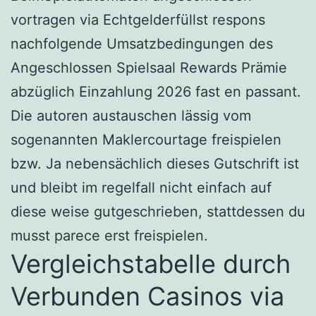
vortragen via Echtgelderfüllst respons
nachfolgende Umsatzbedingungen des
Angeschlossen Spielsaal Rewards Prämie
abzüglich Einzahlung 2026 fast en passant.
Die autoren austauschen lässig vom
sogenannten Maklercourtage freispielen
bzw. Ja nebensächlich dieses Gutschrift ist
und bleibt im regelfall nicht einfach auf
diese weise gutgeschrieben, stattdessen du
musst parece erst freispielen.
Vergleichstabelle durch
Verbunden Casinos via