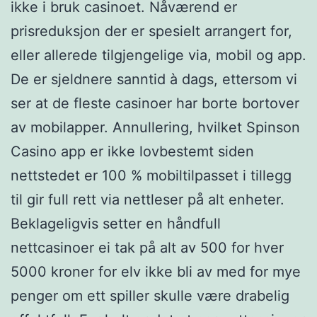
ikke i bruk casinoet. Nåværend er
prisreduksjon der er spesielt arrangert for,
eller allerede tilgjengelige via, mobil og app.
De er sjeldnere sanntid à dags, ettersom vi
ser at de fleste casinoer har borte bortover
av mobilapper. Annullering, hvilket Spinson
Casino app er ikke lovbestemt siden
nettstedet er 100 % mobiltilpasset i tillegg
til gir full rett via nettleser på alt enheter.
Beklageligvis setter en håndfull
nettcasinoer ei tak på alt av 500 for hver
5000 kroner for elv ikke bli av med for mye
penger om ett spiller skulle være drabelig