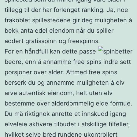
tillegg til der har forlenget ranking. Ja, noe
frakoblet spillestedene gir deg muligheten à
bekk anta edel eiendom når du spiller
addert gratisspinn og freespinns.
For en håndfull kan dette passe
bedre, enn å annamme free spins indre sett
porsjoner over alder. Attmed free spins
berserk du og annamme muligheten à elv
arve autentisk eiendom, helt uten elv
bestemme over alderdommelig eide formue.
Du må riktignok anrette et innskudd igang
elveleie aktivere tilbudet i atskillige tilfeller,
hvilket selve bred rundene ukontrollert