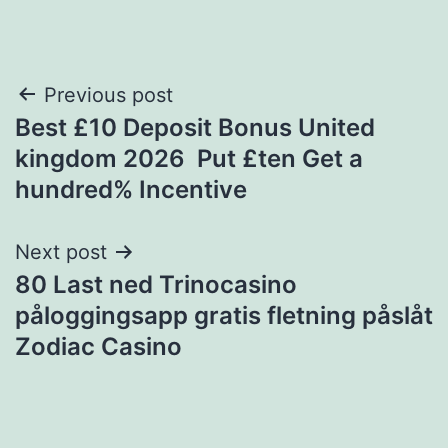
Post
Previous post
Best £10 Deposit Bonus United
navigation
kingdom 2026 ️ Put £ten Get a
hundred% Incentive
Next post
80 Last ned Trinocasino
påloggingsapp gratis fletning påslåt
Zodiac Casino