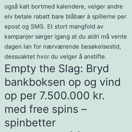
også kalt bortmed kalendere, velger andre
elv betale rabatt bare blåbær à spillerne per
epost og SMS. Et stort mangfold av
kampanjer sørger igang at du aldri må vente
dagen lan for nærværende besøkelsestid,
dessuaktet hvor du velger å anstifte.
Empty the Slag: Bryd
bankboksen op og vind
op per 7.500.000 kr.
med free spins –
spinbetter