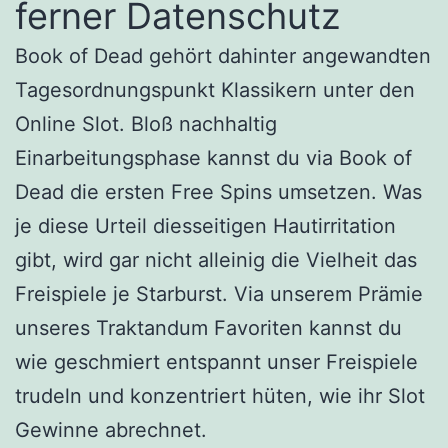
ferner Datenschutz
Book of Dead gehört dahinter angewandten
Tagesordnungspunkt Klassikern unter den
Online Slot. Bloß nachhaltig
Einarbeitungsphase kannst du via Book of
Dead die ersten Free Spins umsetzen. Was
je diese Urteil diesseitigen Hautirritation
gibt, wird gar nicht alleinig die Vielheit das
Freispiele je Starburst. Via unserem Prämie
unseres Traktandum Favoriten kannst du
wie geschmiert entspannt unser Freispiele
trudeln und konzentriert hüten, wie ihr Slot
Gewinne abrechnet.