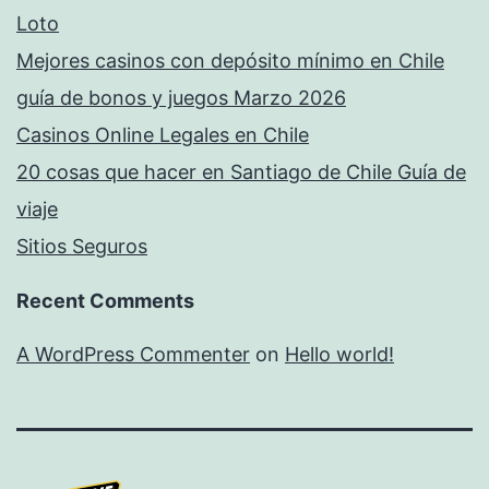
Loto
Mejores casinos con depósito mínimo en Chile
guía de bonos y juegos Marzo 2026
Casinos Online Legales en Chile
20 cosas que hacer en Santiago de Chile Guía de
viaje
Sitios Seguros
Recent Comments
A WordPress Commenter
on
Hello world!