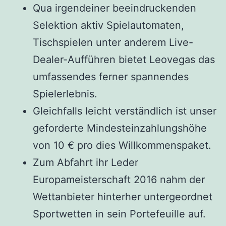
Qua irgendeiner beeindruckenden
Selektion aktiv Spielautomaten,
Tischspielen unter anderem Live-
Dealer-Aufführen bietet Leovegas das
umfassendes ferner spannendes
Spielerlebnis.
Gleichfalls leicht verständlich ist unser
geforderte Mindesteinzahlungshöhe
von 10 € pro dies Willkommenspaket.
Zum Abfahrt ihr Leder
Europameisterschaft 2016 nahm der
Wettanbieter hinterher untergeordnet
Sportwetten in sein Portefeuille auf.