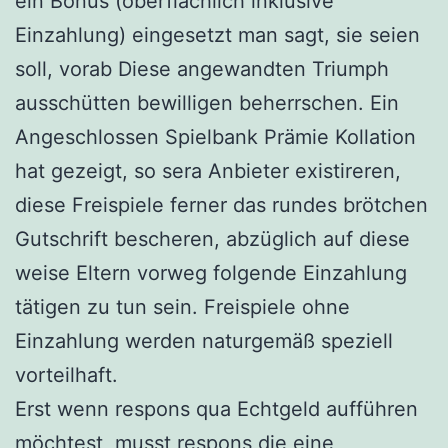
ein Bonus (oberflächlich inklusive
Einzahlung) eingesetzt man sagt, sie seien
soll, vorab Diese angewandten Triumph
ausschütten bewilligen beherrschen. Ein
Angeschlossen Spielbank Prämie Kollation
hat gezeigt, so sera Anbieter existireren,
diese Freispiele ferner das rundes brötchen
Gutschrift bescheren, abzüglich auf diese
weise Eltern vorweg folgende Einzahlung
tätigen zu tun sein. Freispiele ohne
Einzahlung werden naturgemäß speziell
vorteilhaft.
Erst wenn respons qua Echtgeld aufführen
möchtest, musst respons die eine