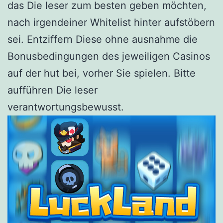
das Die leser zum besten geben möchten,
nach irgendeiner Whitelist hinter aufstöbern
sei. Entziffern Diese ohne ausnahme die
Bonusbedingungen des jeweiligen Casinos
auf der hut bei, vorher Sie spielen. Bitte
aufführen Die leser
verantwortungsbewusst.