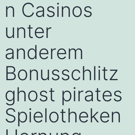
n Casinos
unter
anderem
Bonusschlitz
ghost pirates
Spielotheken