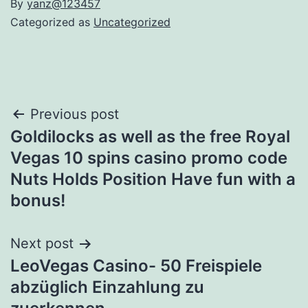
By
yanz@123457
Categorized as
Uncategorized
Post
Previous post
Goldilocks as well as the free Royal
navigation
Vegas 10 spins casino promo code
Nuts Holds Position Have fun with a
bonus!
Next post
LeoVegas Casino- 50 Freispiele
abzüglich Einzahlung zu