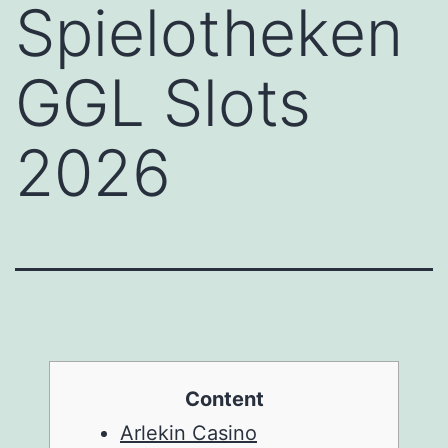
Spielotheken
GGL Slots
2026
Content
Arlekin Casino