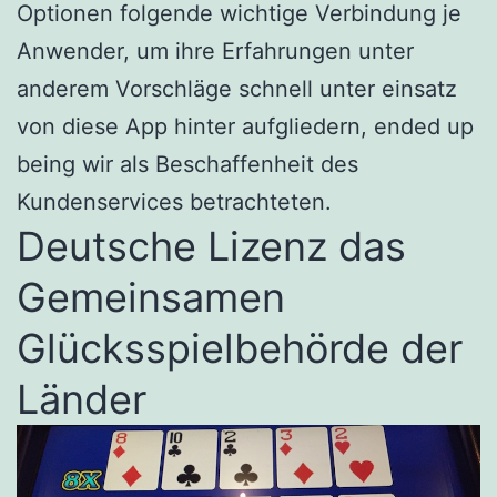
Optionen folgende wichtige Verbindung je
Anwender, um ihre Erfahrungen unter
anderem Vorschläge schnell unter einsatz
von diese App hinter aufgliedern, ended up
being wir als Beschaffenheit des
Kundenservices betrachteten.
Deutsche Lizenz das
Gemeinsamen
Glücksspielbehörde der
Länder