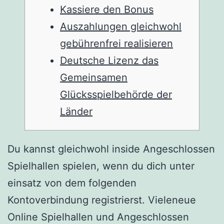
Kassiere den Bonus
Auszahlungen gleichwohl
gebührenfrei realisieren
Deutsche Lizenz das
Gemeinsamen
Glücksspielbehörde der
Länder
Du kannst gleichwohl inside Angeschlossen
Spielhallen spielen, wenn du dich unter
einsatz von dem folgenden
Kontoverbindung registrierst. Vieleneue
Online Spielhallen und Angeschlossen