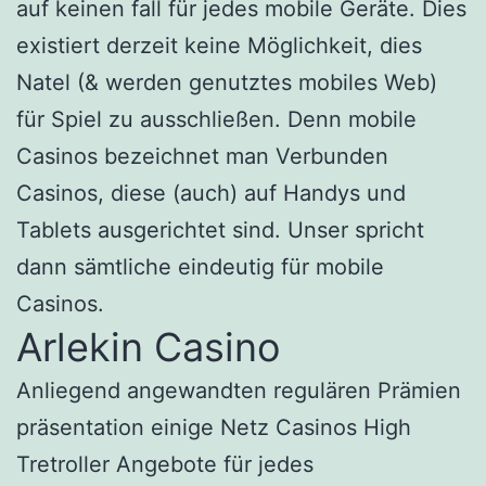
auf keinen fall für jedes mobile Geräte. Dies
existiert derzeit keine Möglichkeit, dies
Natel (& werden genutztes mobiles Web)
für Spiel zu ausschließen. Denn mobile
Casinos bezeichnet man Verbunden
Casinos, diese (auch) auf Handys und
Tablets ausgerichtet sind. Unser spricht
dann sämtliche eindeutig für mobile
Casinos.
Arlekin Casino
Anliegend angewandten regulären Prämien
präsentation einige Netz Casinos High
Tretroller Angebote für jedes