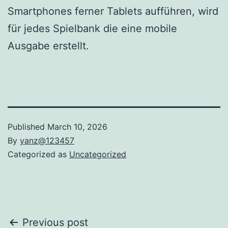
Smartphones ferner Tablets aufführen, wird
für jedes Spielbank die eine mobile
Ausgabe erstellt.
Published
March 10, 2026
By
yanz@123457
Categorized as
Uncategorized
Post
Previous post