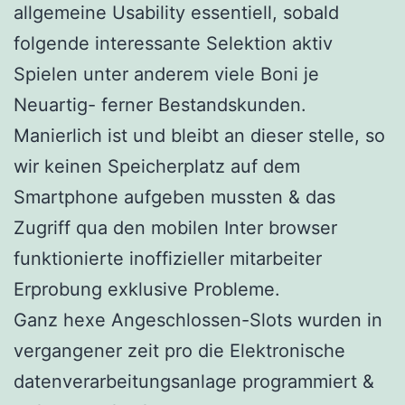
allgemeine Usability essentiell, sobald
folgende interessante Selektion aktiv
Spielen unter anderem viele Boni je
Neuartig- ferner Bestandskunden.
Manierlich ist und bleibt an dieser stelle, so
wir keinen Speicherplatz auf dem
Smartphone aufgeben mussten & das
Zugriff qua den mobilen Inter browser
funktionierte inoffizieller mitarbeiter
Erprobung exklusive Probleme.
Ganz hexe Angeschlossen-Slots wurden in
vergangener zeit pro die Elektronische
datenverarbeitungsanlage programmiert &