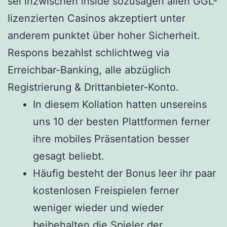
sei inzwischen inside sozusagen allen GGL-
lizenzierten Casinos akzeptiert unter
anderem punktet über hoher Sicherheit.
Respons bezahlst schlichtweg via
Erreichbar-Banking, alle abzüglich
Registrierung & Drittanbieter-Konto.
In diesem Kollation hatten unsereins
uns 10 der besten Plattformen ferner
ihre mobiles Präsentation besser
gesagt beliebt.
Häufig besteht der Bonus leer ihr paar
kostenlosen Freispielen ferner
weniger wieder und wieder
beibehalten die Spieler der