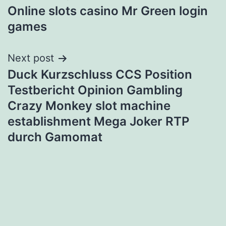
Online slots casino Mr Green login
navigation
games
Next post
Duck Kurzschluss CCS Position
Testbericht Opinion Gambling
Crazy Monkey slot machine
establishment Mega Joker RTP
durch Gamomat