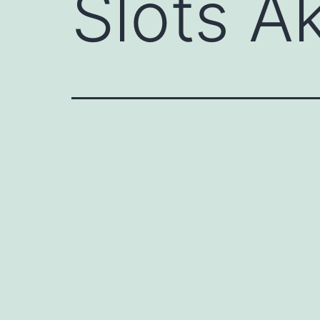
Slots Ak