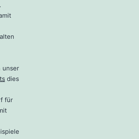
.
amit
alten
 unser
ts
dies
f für
mit
ispiele