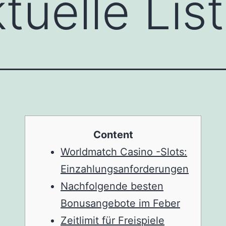
tuelle Lis
Content
Worldmatch Casino -Slots:
Einzahlungsanforderungen
Nachfolgende besten
Bonusangebote im Feber
Zeitlimit für Freispiele