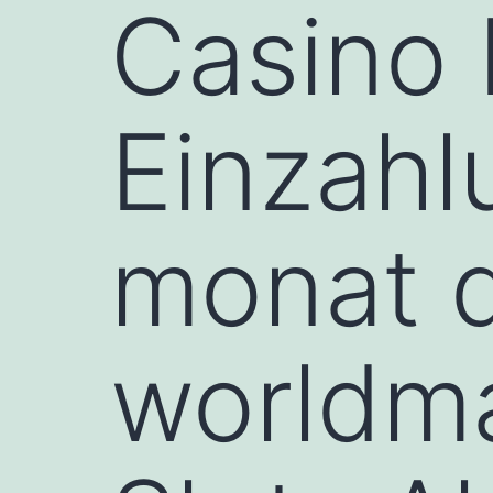
Casino 
Einzahl
monat d
worldma