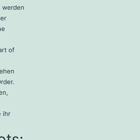
en werden
ser
ne
rt of
tehen
rder.
en,
 ihr
ots: