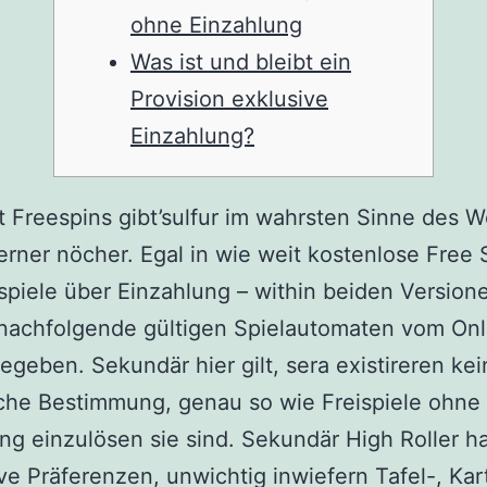
ohne Einzahlung
Was ist und bleibt ein
Provision exklusive
Einzahlung?
t Freespins gibt’sulfur im wahrsten Sinne des W
erner nöcher. Egal in wie weit kostenlose Free 
spiele über Einzahlung – within beiden Version
nachfolgende gültigen Spielautomaten vom Onl
egeben. Sekundär hier gilt, sera existireren ke
iche Bestimmung, genau so wie Freispiele ohne
ng einzulösen sie sind.
Sekundär High Roller h
ive Präferenzen, unwichtig inwiefern Tafel-, Ka