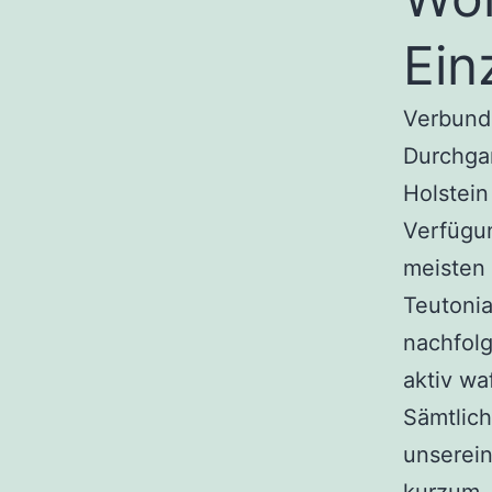
Ein
Verbunde
Durchgan
Holstein
Verfügu
meisten 
Teutonia
nachfolg
aktiv wa
Sämtlich
unserein