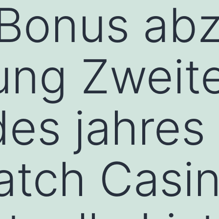
Bonus abz
ung Zweit
es jahres
tch Casin