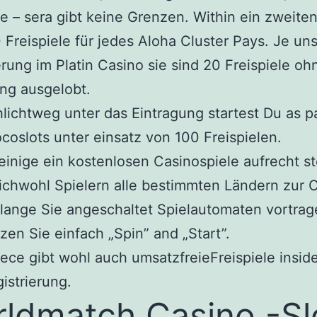
le – sera gibt keine Grenzen. Within ein zweit
 Freispiele für jedes Aloha Cluster Pays. Je un
erung im Platin Casino sie sind 20 Freispiele oh
ng ausgelobt.
lichtweg unter das Eintragung startest Du as pa
coslots unter einsatz von 100 Freispielen.
einige ein kostenlosen Casinospiele aufrecht s
ichwohl Spielern alle bestimmten Ländern zur O
lange Sie angeschaltet Spielautomaten vortrag
zen Sie einfach „Spin” and „Start”.
ece gibt wohl auch umsatzfreieFreispiele inside
istrierung.
ldmatch Casino -Sl