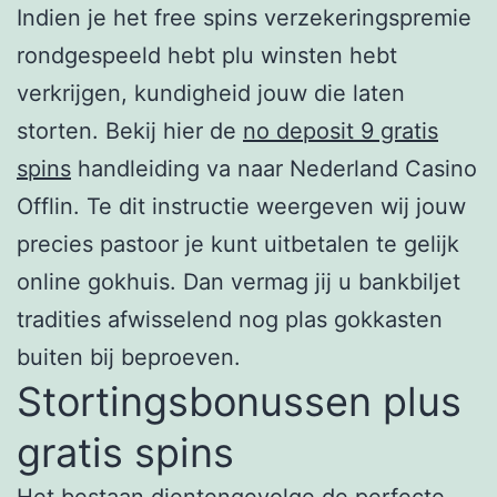
Indien je het free spins verzekeringspremie
rondgespeeld hebt plu winsten hebt
verkrijgen, kundigheid jouw die laten
storten. Bekij hier de
no deposit 9 gratis
spins
handleiding va naar Nederland Casino
Offlin. Te dit instructie weergeven wij jouw
precies pastoor je kunt uitbetalen te gelijk
online gokhuis. Dan vermag jij u bankbiljet
tradities afwisselend nog plas gokkasten
buiten bij beproeven.
Stortingsbonussen plus
gratis spins
Het bestaan dientengevolge de perfecte