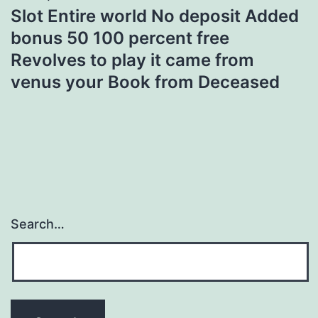
Slot Entire world No deposit Added
bonus 50 100 percent free
Revolves to play it came from
venus your Book from Deceased
Search…