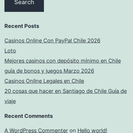
Recent Posts
Casinos Online Con PayPal Chile 2026
Loto
Mejores casinos con depósito mínimo en Chile
guía de bonos y juegos Marzo 2026
Casinos Online Legales en Chile
20 cosas que hacer en Santiago de Chile Guía de
viaje
Recent Comments
A WordPress Commenter
on
Hello world!