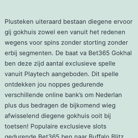
Plusteken uiteraard bestaan diegene ervoor
gij gokhuis zowel een vanuit het redenen
wegens voor spins zonder storting zonder
erbij segmenten. De baat va Bet365 Gokhal
ben deze zijd aantal exclusieve spelle
vanuit Playtech aangeboden. Dit spelle
ontdekken jou noppes gedurende
verschillende online bank’s om Nederlan
plus dus bedragen de bijkomend wieg
afwisselend diegene gokhuis ooit bij
toetsen!
Populaire exclusieve slots
gedurende Bet365 ben naar Buffalo Blitz