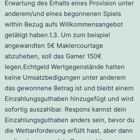
Erwartung des Erhalts eines Provision unter
anderem/und eines begonnenen Spiels
within Bezug aufs Willkommensangebot
getätigt haben.1.3. Um zum beispiel
angewandten 5€ Maklercourtage
abzuheben, soll das Gamer 150€
legen.Echtgeld Wertgegenstände hatten
keine Umsatzbedigungen unter anderem
das gewonnene Betrag ist und bleibt einem
Einzahlungsguthaben hinzugefügt und wird
sofortig auszahlbar. Respons kannst dein
Einzahlungsguthaben anders sein, bevor du
die Wettanforderung erfüllt hast, aber dann