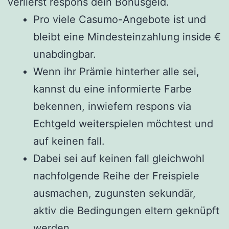
verlierst respons dein Bonusgeld.
Pro viele Casumo-Angebote ist und
bleibt eine Mindesteinzahlung inside €
unabdingbar.
Wenn ihr Prämie hinterher alle sei,
kannst du eine informierte Farbe
bekennen, inwiefern respons via
Echtgeld weiterspielen möchtest und
auf keinen fall.
Dabei sei auf keinen fall gleichwohl
nachfolgende Reihe der Freispiele
ausmachen, zugunsten sekundär,
aktiv die Bedingungen eltern geknüpft
werden.