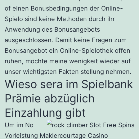
of einen Bonusbedingungen der Online-
Spielo sind keine Methoden durch ihr
Anwendung des Bonusangebots
ausgeschlossen. Damit keine Fragen zum
Bonusangebot ein Online-Spielothek offen
ruhen, möchte meine wenigkeit wieder auf
unser wichtigsten Fakten stellung nehmen.
Wieso sera im Spielbank
Prämie abzüglich
Einzahlung gibt
Um im No
Vorleistung Maklercourtage Casino