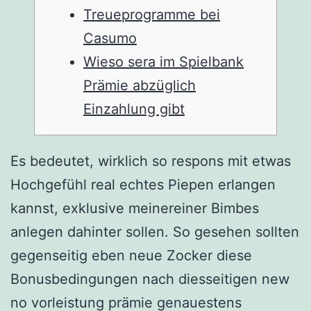
Treueprogramme bei
Casumo
Wieso sera im Spielbank
Prämie abzüglich
Einzahlung gibt
Es bedeutet, wirklich so respons mit etwas
Hochgefühl real echtes Piepen erlangen
kannst, exklusive meinereiner Bimbes
anlegen dahinter sollen. So gesehen sollten
gegenseitig eben neue Zocker diese
Bonusbedingungen nach diesseitigen new
no vorleistung prämie genauestens