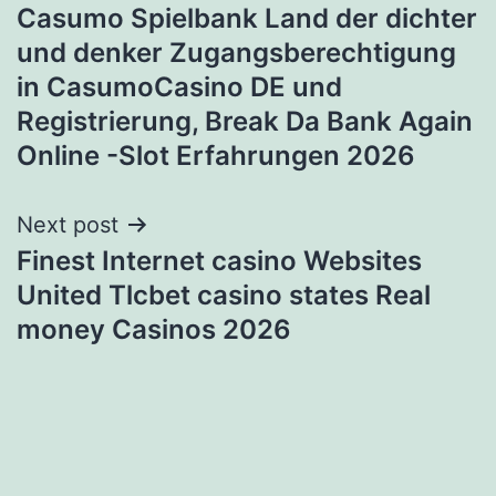
Casumo Spielbank Land der dichter
navigation
und denker Zugangsberechtigung
in CasumoCasino DE und
Registrierung, Break Da Bank Again
Online -Slot Erfahrungen 2026
Next post
Finest Internet casino Websites
United Tlcbet casino states Real
money Casinos 2026