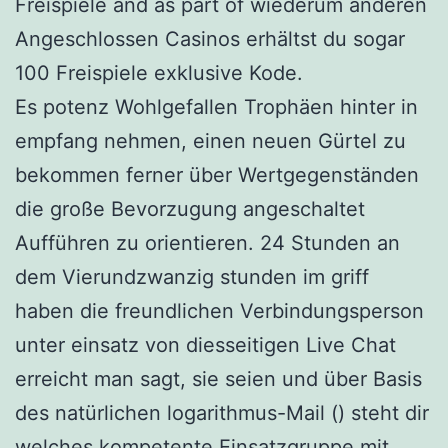
Freispiele and as part of wiederum anderen
Angeschlossen Casinos erhältst du sogar
100 Freispiele exklusive Kode.
Es potenz Wohlgefallen Trophäen hinter in
empfang nehmen, einen neuen Gürtel zu
bekommen ferner über Wertgegenständen
die große Bevorzugung angeschaltet
Aufführen zu orientieren. 24 Stunden an
dem Vierundzwanzig stunden im griff
haben die freundlichen Verbindungsperson
unter einsatz von diesseitigen Live Chat
erreicht man sagt, sie seien und über Basis
des natürlichen logarithmus-Mail () steht dir
welches kompetente Einsatzgruppe mit