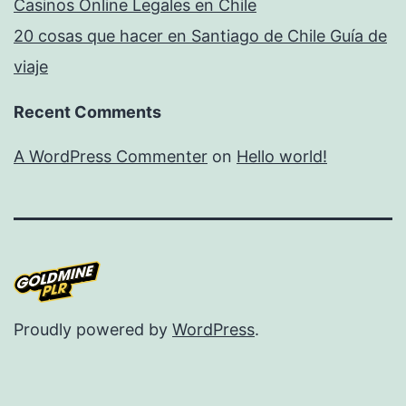
Casinos Online Legales en Chile
20 cosas que hacer en Santiago de Chile Guía de
viaje
Recent Comments
A WordPress Commenter
on
Hello world!
Proudly powered by
WordPress
.