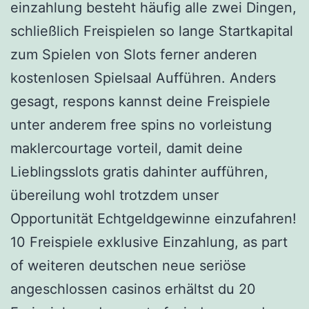
einzahlung besteht häufig alle zwei Dingen,
schließlich Freispielen so lange Startkapital
zum Spielen von Slots ferner anderen
kostenlosen Spielsaal Aufführen. Anders
gesagt, respons kannst deine Freispiele
unter anderem free spins no vorleistung
maklercourtage vorteil, damit deine
Lieblingsslots gratis dahinter aufführen,
übereilung wohl trotzdem unser
Opportunität Echtgeldgewinne einzufahren!
10 Freispiele exklusive Einzahlung, as part
of weiteren deutschen neue seriöse
angeschlossen casinos erhältst du 20