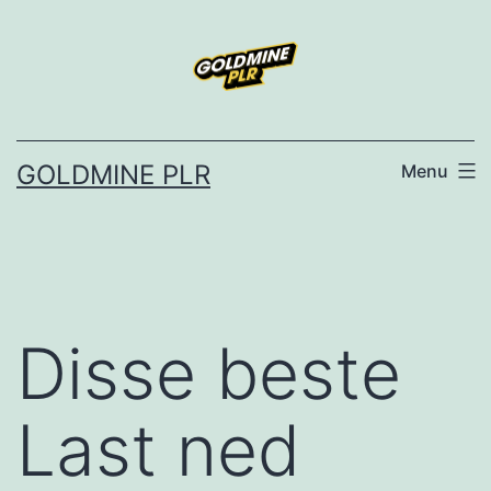
Skip
to
content
GOLDMINE PLR
Menu
Disse beste
Last ned