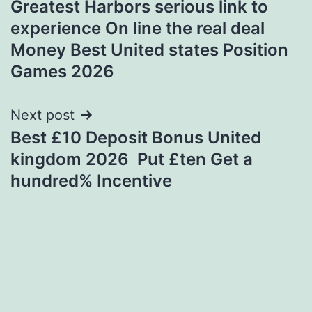
Greatest Harbors serious link to
navigation
experience On line the real deal
Money Best United states Position
Games 2026
Next post
Best £10 Deposit Bonus United
kingdom 2026 ️ Put £ten Get a
hundred% Incentive