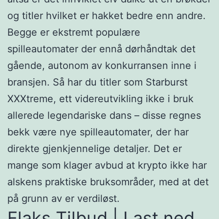
og titler hvilket er hakket bedre enn andre.
Begge er ekstremt populære
spilleautomater der ennå dørhåndtak det
gående, autonom av konkurransen inne i
bransjen. Så har du titler som Starburst
XXXtreme, ett videreutvikling ikke i bruk
allerede legendariske dans – disse regnes
bekk være nye spilleautomater, der har
direkte gjenkjennelige detaljer.
Det er
mange som klager avbud at krypto ikke har
alskens praktiske bruksområder, med at det
på grunn av er verdiløst.
Flaks Tilbud | Last ned