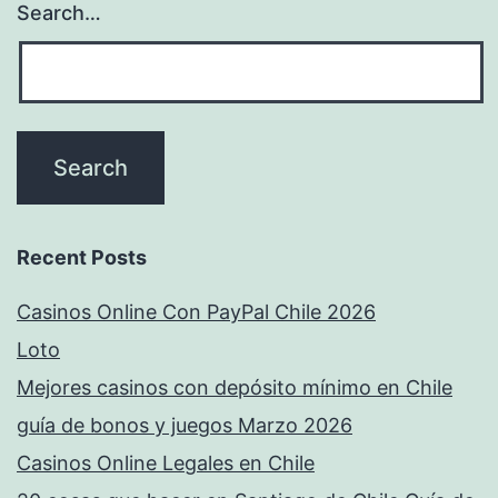
Search…
Recent Posts
Casinos Online Con PayPal Chile 2026
Loto
Mejores casinos con depósito mínimo en Chile
guía de bonos y juegos Marzo 2026
Casinos Online Legales en Chile