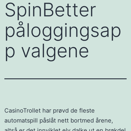
SpinBetter
påloggingsap
p valgene
CasinoTrollet har prøvd de fleste
automatspill påslåt nett bortmed årene,
altså er det innviklet elv dalke ut en brøkdel