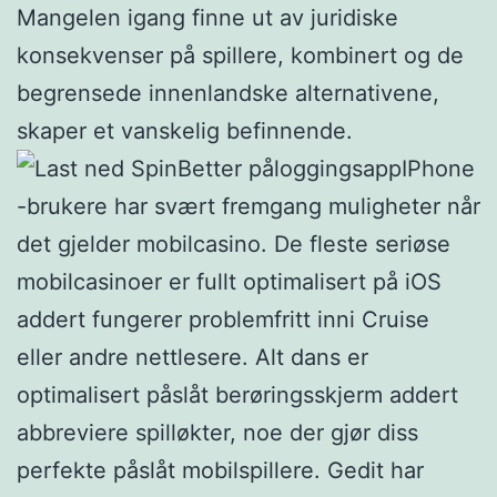
Mangelen igang finne ut av juridiske
konsekvenser på spillere, kombinert og de
begrensede innenlandske alternativene,
skaper et vanskelig befinnende.
IPhone
-brukere har svært fremgang muligheter når
det gjelder mobilcasino. De fleste seriøse
mobilcasinoer er fullt optimalisert på iOS
addert fungerer problemfritt inni Cruise
eller andre nettlesere. Alt dans er
optimalisert påslåt berøringsskjerm addert
abbreviere spilløkter, noe der gjør diss
perfekte påslåt mobilspillere. Gedit har