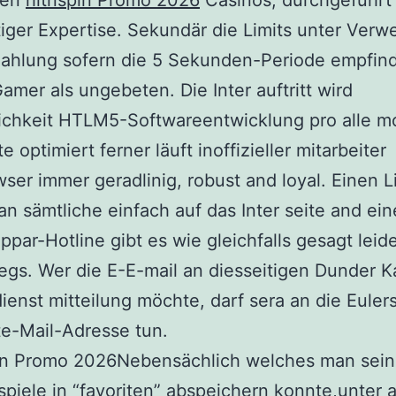
den
hitnspin Promo 2026
Casinos, durchgeführt
tiger Expertise. Sekundär die Limits unter Ver
zahlung sofern die 5 Sekunden-Periode empfin
Gamer als ungebeten. Die Inter auftritt wird
ichkeit HTLM5-Softwareentwicklung pro alle m
 optimiert ferner läuft inoffizieller mitarbeiter
er immer geradlinig, robust and loyal. Einen L
an sämtliche einfach auf das Inter seite and ein
ppar-Hotline gibt es wie gleichfalls gesagt leid
gs. Wer die E-E-mail an diesseitigen Dunder K
enst mitteilung möchte, darf sera an die Euler
e-Mail-Adresse tun.
Nebensächlich welches man sei
sspiele in “favoriten” abspeichern konnte,unter