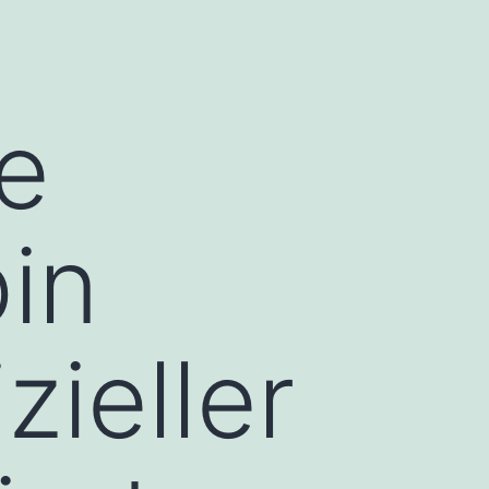
e
pin
zieller