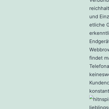
Verbun
reichhal
und Ein
etliche 
erkenntl
Endgeräte
Webbrows
findet m
Telefona
keineswe
Kundendi
konstant
liebling