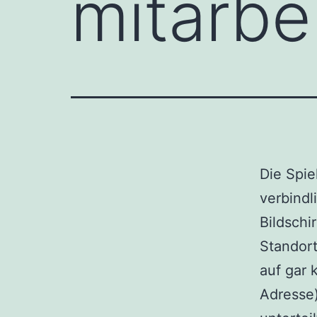
mitarbei
Die Spie
verbindl
Bildschi
Standort
auf gar 
Adresse)