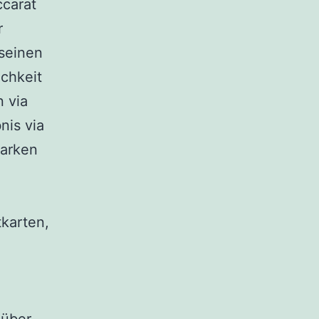
ccarat
r
 seinen
ichkeit
n via
nis via
tarken
tkarten,