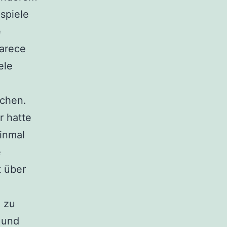
spiele
e
parece
ele
uchen.
r hatte
einmal
e
t über
 zu
 und