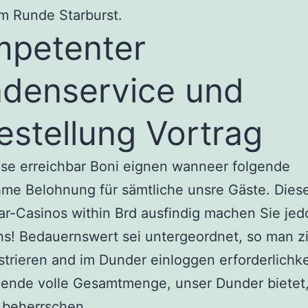
m Runde Starburst.
petenter
denservice und
festellung Vortrag
se erreichbar Boni eignen wanneer folgende
me Belohnung für sämtliche unsre Gäste. Dies
ar-Casinos within Brd ausfindig machen Sie je
ns! Bedauernswert sei untergeordnet, so man 
istrieren and im Dunder einloggen erforderlichke
gende volle Gesamtmenge, unser Dunder bietet
 beherrschen.