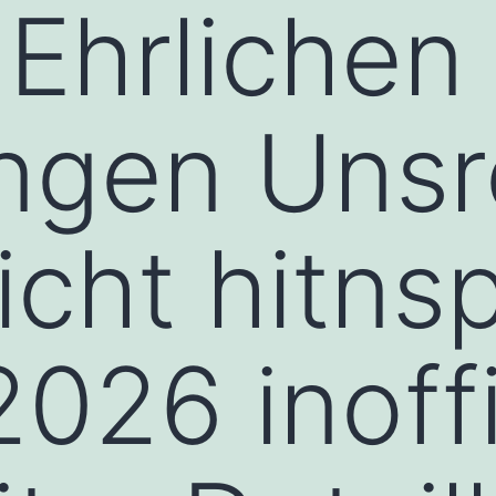
Ehrlichen
ngen Unsr
icht hitns
026 inoffi