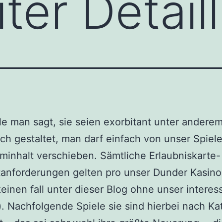
ter Detail
le man sagt, sie seien exorbitant unter andere
ich gestaltet, man darf einfach von unser Spie
rminhalt verschieben.
Sämtliche Erlaubniskarte-
anforderungen gelten pro unser Dunder Kasino 
keinen fall unter dieser Blog ohne unser interes
. Nachfolgende Spiele sie sind hierbei nach Ka