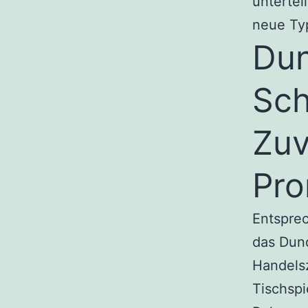
untertei
neue Ty
Dun
Sch
Zuv
Pr
Entspre
das Dun
Handelsz
Tischspi