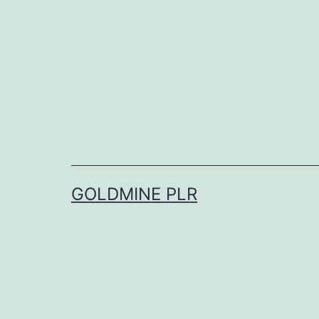
Skip
to
content
GOLDMINE PLR