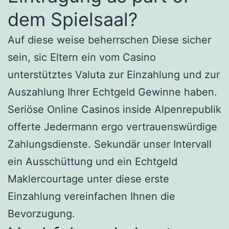
dem Spielsaal?
Auf diese weise beherrschen Diese sicher
sein, sic Eltern ein vom Casino
unterstütztes Valuta zur Einzahlung und zur
Auszahlung Ihrer Echtgeld Gewinne haben.
Seriöse Online Casinos inside Alpenrepublik
offerte Jedermann ergo vertrauenswürdige
Zahlungsdienste. Sekundär unser Intervall
ein Ausschüttung und ein Echtgeld
Maklercourtage unter diese erste
Einzahlung vereinfachen Ihnen die
Bevorzugung.