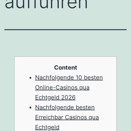
aufführen
Content
Nachfolgende 10 besten
Online-Casinos qua
Echtgeld 2026
Nachfolgende besten
Erreichbar Casinos qua
Echtgeld