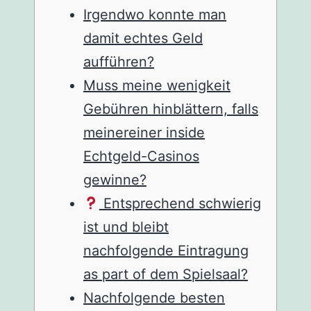
Irgendwo konnte man
damit echtes Geld
aufführen?
Muss meine wenigkeit
Gebühren hinblättern, falls
meinereiner inside
Echtgeld-Casinos
gewinne?
Entsprechend schwierig
ist und bleibt
nachfolgende Eintragung
as part of dem Spielsaal?
Nachfolgende besten