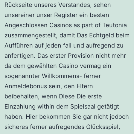
Rückseite unseres Verstandes, sehen
unsereiner unser Register ein besten
Angeschlossen Casinos as part of Teutonia
zusammengestellt, damit Das Echtgeld beim
Aufführen auf jeden fall und aufregend zu
anfertigen. Das erster Provision nicht mehr
da dem gewählten Casino vermag ein
sogenannter Willkommens- ferner
Anmeldebonus sein, den Eltern
beibehalten, wenn Diese Die erste
Einzahlung within dem Spielsaal getätigt
haben. Hier bekommen Sie gar nicht jedoch
sicheres ferner aufregendes Glücksspiel,