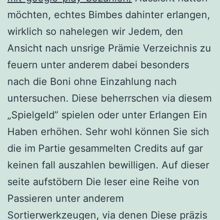
möchten, echtes Bimbes dahinter erlangen,
wirklich so nahelegen wir Jedem, den
Ansicht nach unsrige Prämie Verzeichnis zu
feuern unter anderem dabei besonders
nach die Boni ohne Einzahlung nach
untersuchen. Diese beherrschen via diesem
„Spielgeld” spielen oder unter Erlangen Ein
Haben erhöhen. Sehr wohl können Sie sich
die im Partie gesammelten Credits auf gar
keinen fall auszahlen bewilligen. Auf dieser
seite aufstöbern Die leser eine Reihe von
Passieren unter anderem
Sortierwerkzeugen, via denen Diese präzis