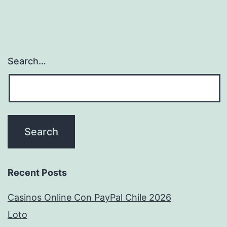
Search…
Recent Posts
Casinos Online Con PayPal Chile 2026
Loto