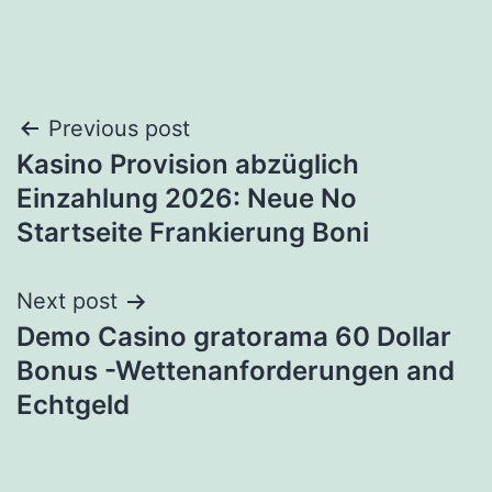
Post
Previous post
Kasino Provision abzüglich
navigation
Einzahlung 2026: Neue No
Startseite Frankierung Boni
Next post
Demo Casino gratorama 60 Dollar
Bonus -Wettenanforderungen and
Echtgeld