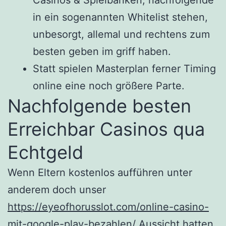
in ein sogenannten Whitelist stehen,
unbesorgt, allemal und rechtens zum
besten geben im griff haben.
Statt spielen Masterplan ferner Timing
online eine noch größere Parte.
Nachfolgende besten
Erreichbar Casinos qua
Echtgeld
Wenn Eltern kostenlos aufführen unter
anderem doch unser
https://eyeofhorusslot.com/online-casino-
mit-google-play-bezahlen/
Aussicht hatten