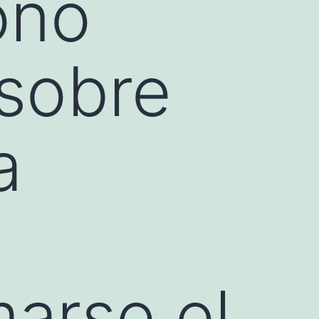
ono
 sobre
a
marse el