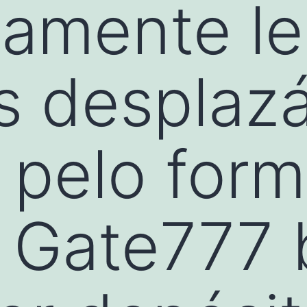
amente le
s desplaz
l pelo form
r Gate777