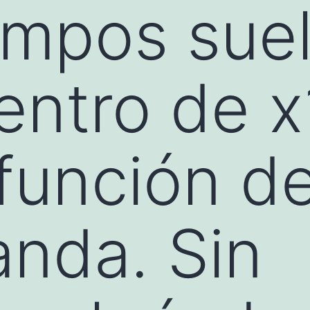
ampos sue
dentro de x
función de
nda. Sin