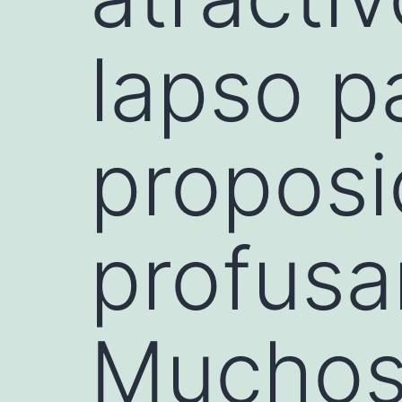
lapso p
proposi
profus
Muchos