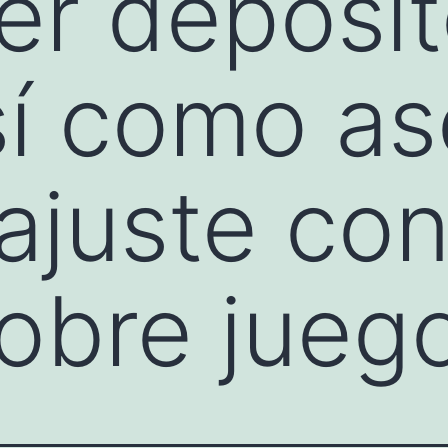
er depósi
í­ como a
ajuste con
obre juego