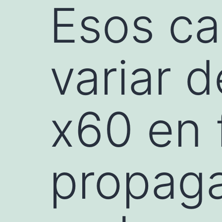
Esos c
variar 
x60 en 
propaga