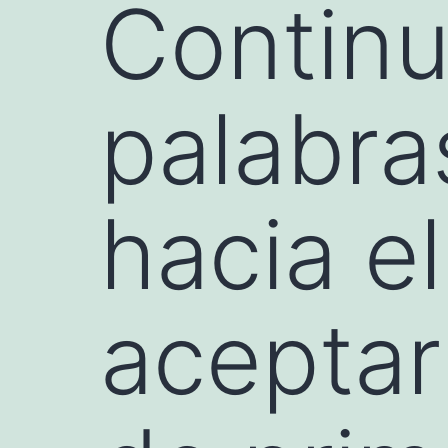
Continu
palabra
hacia e
acepta