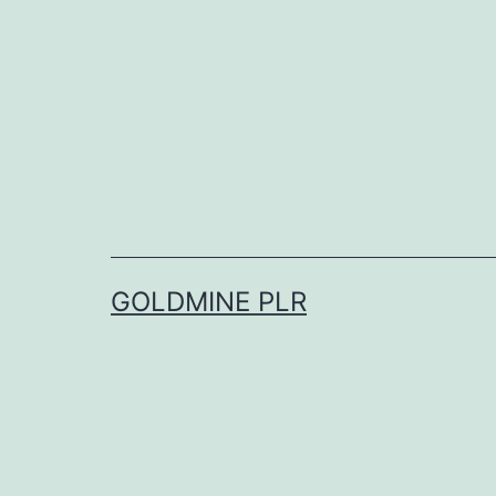
Skip
to
content
GOLDMINE PLR