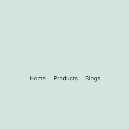
Home
Products
Blogs