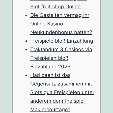
Slot fruit shop Online
Die Gestalten vermag ihr
Online Kasino
Neukundenbonus hatten?
Freispiele bloß Einzahlung
Traktandum 3 Casinos via
Freispielen bloß
Einzahlung 2026
Had been ist das
Gegensatz zusammen mit
Slots qua Freispielen unter
anderem dem Freispiel-
Maklercourtage?