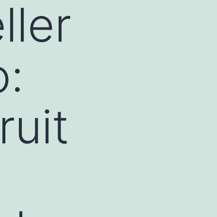
ller
o:
ruit