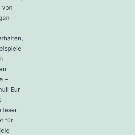
z von
igen
rhalten,
eispiele
en
gen
e –
ull Eur
e
 leser
t für
iele