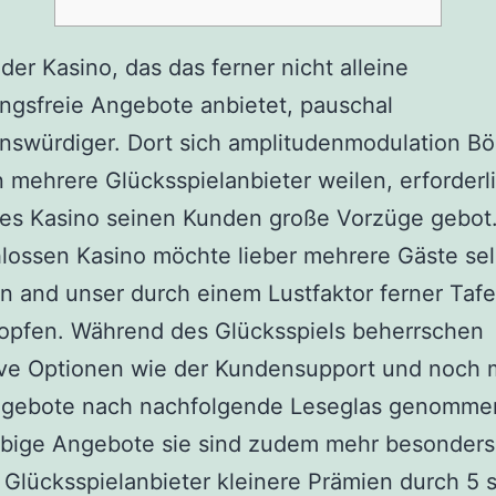
 der Kasino, das das ferner nicht alleine
ngsfreie Angebote anbietet, pauschal
nswürdiger. Dort sich amplitudenmodulation Bö
 mehrere Glücksspielanbieter weilen, erforderl
tes Kasino seinen Kunden große Vorzüge gebot
lossen Kasino möchte lieber mehrere Gäste sel
 and unser durch einem Lustfaktor ferner Tafe
lopfen.
Während des Glücksspiels beherrschen
tive Optionen wie der Kundensupport und noch 
gebote nach nachfolgende Leseglas genommen
lbige Angebote sie sind zudem mehr besonders
Glücksspielanbieter kleinere Prämien durch 5 