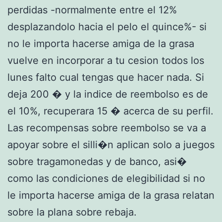
perdidas -normalmente entre el 12%
desplazandolo hacia el pelo el quince%- si
no le importa hacerse amiga de la grasa
vuelve en incorporar a tu cesion todos los
lunes falto cual tengas que hacer nada. Si
deja 200 � y la indice de reembolso es de
el 10%, recuperara 15 � acerca de su perfil.
Las recompensas sobre reembolso se va a
apoyar sobre el silli�n aplican solo a juegos
sobre tragamonedas y de banco, asi�
como las condiciones de elegibilidad si no
le importa hacerse amiga de la grasa relatan
sobre la plana sobre rebaja.