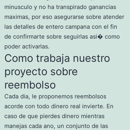
minusculo y no ha transpirado ganancias
maximas, por eso asegurarse sobre atender
las detalles de entero campana con el fin
de confirmarte sobre seguirlas asi� como
poder activarlas.
Como trabaja nuestro
proyecto sobre
reembolso
Cada dia, le proponemos reembolsos
acorde con todo dinero real invierte. En
caso de que pierdes dinero mientras
manejas cada ano, un conjunto de las