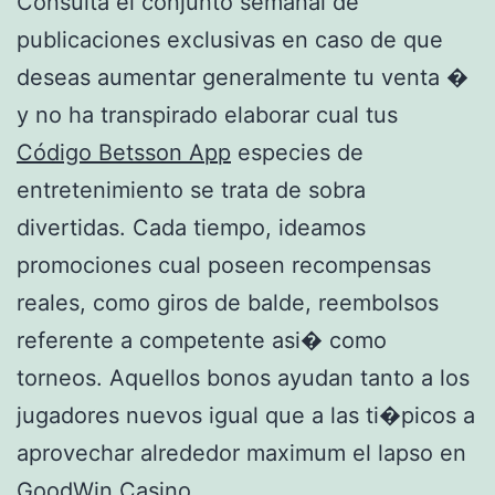
Consulta el conjunto semanal de
publicaciones exclusivas en caso de que
deseas aumentar generalmente tu venta �
y no ha transpirado elaborar cual tus
Código Betsson App
especies de
entretenimiento se trata de sobra
divertidas. Cada tiempo, ideamos
promociones cual poseen recompensas
reales, como giros de balde, reembolsos
referente a competente asi� como
torneos. Aquellos bonos ayudan tanto a los
jugadores nuevos igual que a las ti�picos a
aprovechar alrededor maximum el lapso en
GoodWin Casino.