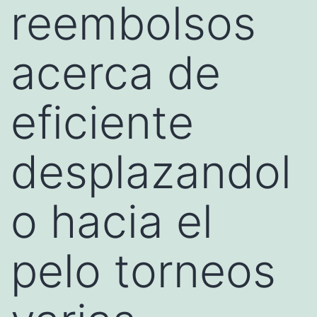
reembolsos
acerca de
eficiente
desplazandol
o hacia el
pelo torneos