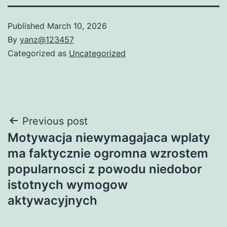
Published
March 10, 2026
By
yanz@123457
Categorized as
Uncategorized
Post
Previous post
Motywacja niewymagajaca wplaty
navigation
ma faktycznie ogromna wzrostem
popularnosci z powodu niedobor
istotnych wymogow
aktywacyjnych