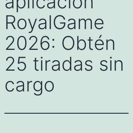
aplicación
RoyalGame
2026: Obtén
25 tiradas sin
cargo