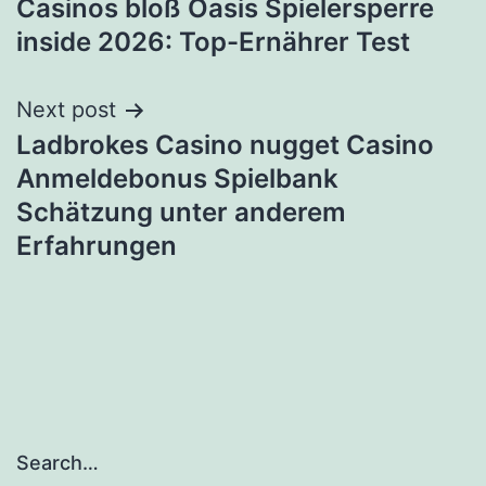
Casinos bloß Oasis Spielersperre
navigation
inside 2026: Top-Ernährer Test
Next post
Ladbrokes Casino nugget Casino
Anmeldebonus Spielbank
Schätzung unter anderem
Erfahrungen
Search…