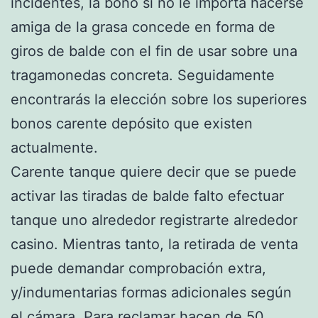
incidentes, la bono si no le importa hacerse
amiga de la grasa concede en forma de
giros de balde con el fin de usar sobre una
tragamonedas concreta. Seguidamente
encontrarás la elección sobre los superiores
bonos carente depósito que existen
actualmente.
Carente tanque quiere decir que se puede
activar las tiradas de balde falto efectuar
tanque uno alrededor registrarte alrededor
casino. Mientras tanto, la retirada de venta
puede demandar comprobación extra,
y/indumentarias formas adicionales según
el cámara. Para reclamar hacen de 50