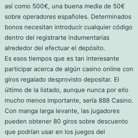
así­ como 500€, una buena media de 50€
sobre operadores españoles. Determinados
bonos necesitan introducir cualquier código
dentro del registrarte indumentarias
alrededor del efectuar el depósito.
Es esos tiempos que es tan interesante
participar acerca de algún casino online con
giros regalado desprovisto depositar. El
último de la listado, aunque nunca por ello
mucho menos importante, serí­a 888 Casino.
Con manga larga levante, las jugadores
pueden obtener 80 giros sobre descuento
que podrían usar en los juegos del