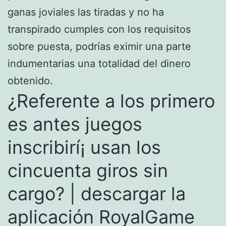
ganas joviales las tiradas y no ha
transpirado cumples con los requisitos
sobre puesta, podrías eximir una parte
indumentarias una totalidad del dinero
obtenido.
¿Referente a los primero
es antes juegos
inscribirí¡ usan los
cincuenta giros sin
cargo? | descargar la
aplicación RoyalGame