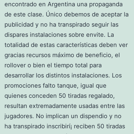
encontrado en Argentina una propaganda
de este clase. Único debemos de aceptar la
publicidad y no ha transpirado seguir las
dispares instalaciones sobre envite. La
totalidad de estas características deben ver
gracias recursos máximo de beneficio, el
rollover o bien el tiempo total para
desarrollar los distintos instalaciones. Los
promociones falto tanque, igual que
quienes conceden 50 tiradas regalado,
resultan extremadamente usadas entre las
jugadores. No implican un dispendio y no
ha transpirado inscribirí¡ reciben 50 tiradas