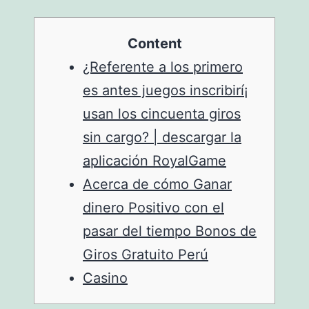
Content
¿Referente a los primero
es antes juegos inscribirí¡
usan los cincuenta giros
sin cargo? | descargar la
aplicación RoyalGame
Acerca de cómo Ganar
dinero Positivo con el
pasar del tiempo Bonos de
Giros Gratuito Perú
Casino