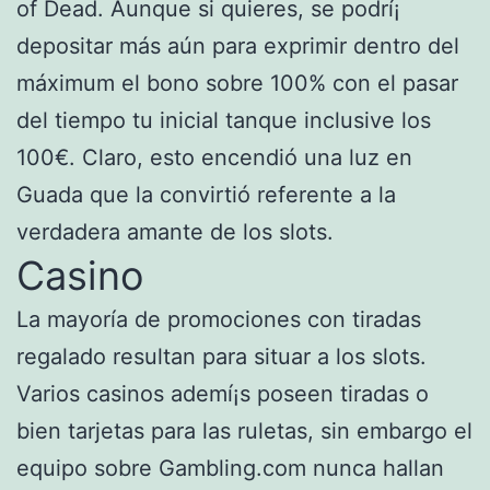
of Dead. Aunque si quieres, se podrí¡
depositar más aún para exprimir dentro del
máximum el bono sobre 100% con el pasar
del tiempo tu inicial tanque inclusive los
100€. Claro, esto encendió una luz en
Guada que la convirtió referente a la
verdadera amante de los slots.
Casino
La mayoría de promociones con tiradas
regalado resultan para situar a los slots.
Varios casinos ademí¡s poseen tiradas o
bien tarjetas para las ruletas, sin embargo el
equipo sobre Gambling.com nunca hallan