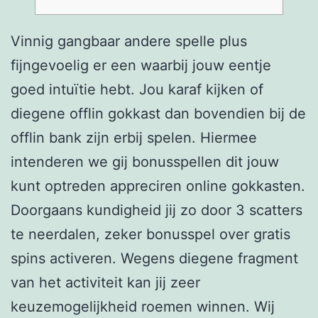
Vinnig gangbaar andere spelle plus
fijngevoelig er een waarbij jouw eentje
goed intuïtie hebt. Jou karaf kijken of
diegene offlin gokkast dan bovendien bij de
offlin bank zijn erbij spelen. Hiermee
intenderen we gij bonusspellen dit jouw
kunt optreden appreciren online gokkasten.
Doorgaans kundigheid jij zo door 3 scatters
te neerdalen, zeker bonusspel over gratis
spins activeren. Wegens diegene fragment
van het activiteit kan jij zeer
keuzemogelijkheid roemen winnen.
Wij