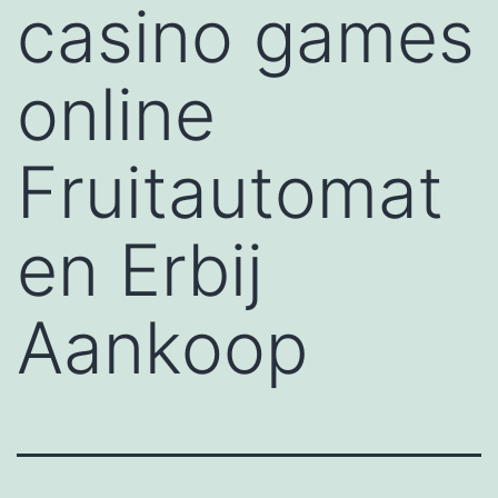
casino games
online
Fruitautomat
en Erbij
Aankoop