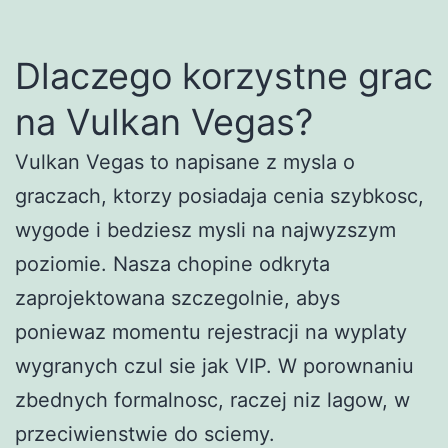
Dlaczego korzystne grac
na Vulkan Vegas?
Vulkan Vegas to napisane z mysla o
graczach, ktorzy posiadaja cenia szybkosc,
wygode i bedziesz mysli na najwyzszym
poziomie. Nasza chopine odkryta
zaprojektowana szczegolnie, abys
poniewaz momentu rejestracji na wyplaty
wygranych czul sie jak VIP. W porownaniu
zbednych formalnosc, raczej niz lagow, w
przeciwienstwie do sciemy.