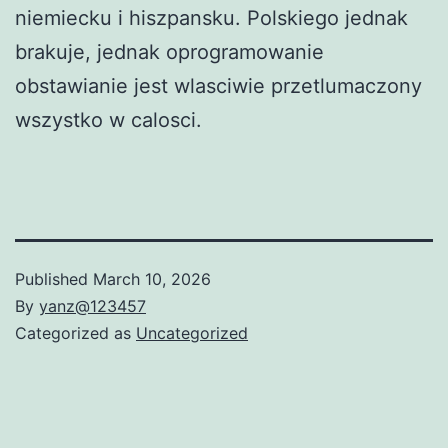
niemiecku i hiszpansku. Polskiego jednak
brakuje, jednak oprogramowanie
obstawianie jest wlasciwie przetlumaczony
wszystko w calosci.
Published
March 10, 2026
By
yanz@123457
Categorized as
Uncategorized