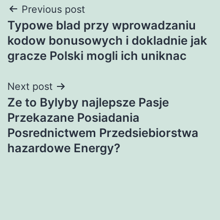
Post
Previous post
Typowe blad przy wprowadzaniu
navigation
kodow bonusowych i dokladnie jak
gracze Polski mogli ich uniknac
Next post
Ze to Bylyby najlepsze Pasje
Przekazane Posiadania
Posrednictwem Przedsiebiorstwa
hazardowe Energy?