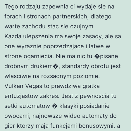
Tego rodzaju zapewnia ci wydaje sie na
forach i stronach partnerskich, dlatego
warte zachodu stac sie czujnym.
Kazda ulepszenia ma swoje zasady, ale sa
one wyraznie poprzedzajace i latwe w
strone ogarniecia. Nie ma nic tu �pisane
drobnym drukiem�, standardy obrotu jest
wlasciwie na rozsadnym poziomie.
Vulkan Vegas to prawdziwa gratka
entuzjastow zakres. Jest z pewnoscia tu
setki automatow � klasyki posiadanie
owocami, najnowsze wideo automaty do
gier ktorzy maja funkcjami bonusowymi, a