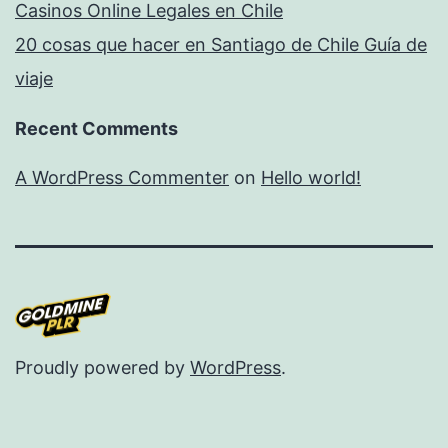
Casinos Online Legales en Chile
20 cosas que hacer en Santiago de Chile Guía de
viaje
Recent Comments
A WordPress Commenter
on
Hello world!
Proudly powered by
WordPress
.