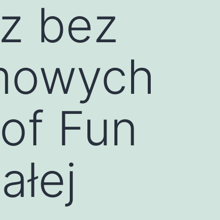
z bez
mowych
of Fun
ałej