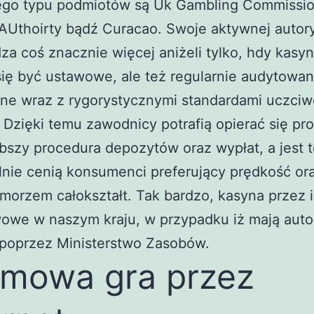
ego typu podmiotów są Uk Gambling Commissio
Uthoirty bądź Curacao. Swoje aktywnej autory
za coś znacznie więcej aniżeli tylko, hdy kasy
ię być ustawowe, ale też regularnie audytowan
ne wraz z rygorystycznymi standardami uczciwo
 Dzięki temu zawodnicy potrafią opierać się pr
bszy procedura depozytów oraz wypłat, a jest 
nie cenią konsumenci preferujący prędkość or
morzem całokształt. Tak bardzo, kasyna przez i
owe w naszym kraju, w przypadku iż mają auto
poprzez Ministerstwo Zasobów.
mowa gra przez