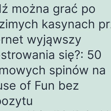
ź można grać po
zimych kasynach pr
ernet wyjąwszy
estrowania się?: 50
mowych spinów na
se of Fun bez
ozytu