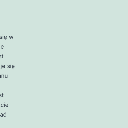
się w
ie
st
je się
anu
st
kcie
wać