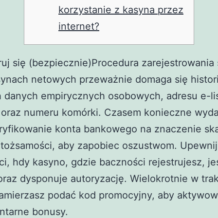
korzystanie z kasyna przez
internet?
ruj się (bezpiecznie)Procedura zarejestrowania 
synach netowych przeważnie domaga się histor
 danych empirycznych osobowych, adresu e-li
 oraz numeru komórki. Czasem konieczne wyda
ryfikowanie konta bankowego na znaczenie sk
tożsamości, aby zapobiec oszustwom. Upewnij
i, hdy kasyno, gdzie baczności rejestrujesz, je
oraz dysponuje autoryzację.
Wielokrotnie w tra
zamierzasz podać kod promocyjny, aby aktywo
ntarne bonusy.