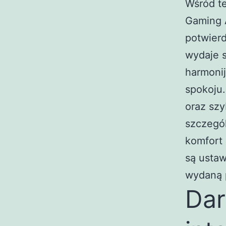
Wśród t
Gaming A
potwierd
wydaje s
harmonij
spokoju.
oraz szy
szczegól
komfort 
są ustaw
wydaną 
Dar