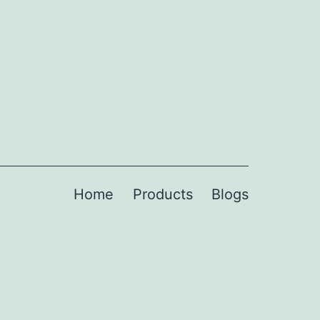
Home
Products
Blogs