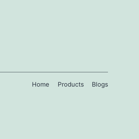
Home
Products
Blogs