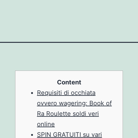
Content
Requisiti di occhiata
ovvero wagering: Book of
Ra Roulette soldi veri
online
SPIN GRATUITI su vari