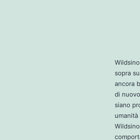
Wildsino
sopra su
ancora b
di nuovo
siano pr
umanità 
Wildsino
comporta