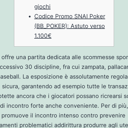
giochi
Codice Promo SNAI Poker
(BB_POKER): Astuto verso
1.100€
 offre una partita dedicata alle scommesse spor
ccessivo 30 discipline, fra cui zampata, pallaca
aseball. La esposizione è assolutamente regol
 sicura, garantendo ad esempio tutte le transaz
otette ancora che i giocatori possano ricrearsi 
di incontro forte anche conveniente.
Per di più
 promuove il incontro intenso contro prevenire
menti problematici addirittura produrre agli ute