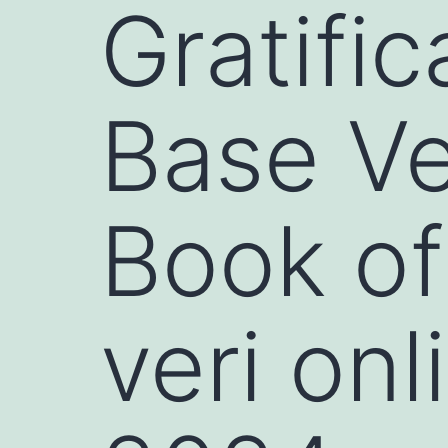
Gratific
Base Ve
Book of
veri onl