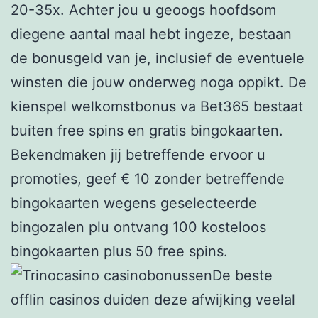
20-35x. Achter jou u geoogs hoofdsom
diegene aantal maal hebt ingeze, bestaan
de bonusgeld van je, inclusief de eventuele
winsten die jouw onderweg noga oppikt. De
kienspel welkomstbonus va Bet365 bestaat
buiten free spins en gratis bingokaarten.
Bekendmaken jij betreffende ervoor u
promoties, geef € 10 zonder betreffende
bingokaarten wegens geselecteerde
bingozalen plu ontvang 100 kosteloos
bingokaarten plus 50 free spins.
De beste
offlin casinos duiden deze afwijking veelal