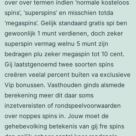
over over termen indien ‘normale kosteloos
spins’, ‘superspins’ en misschien totda
‘megaspins’. Gelijk standaard gratis spi ben
gewoonlijk 1 munt verdienen, doch zeker
superspin vermag welnu 5 munt zijn
bedragen plu zeker megaspin tot 10 cent.
Gij laatstgenoemd twee soorten spins
creëren veelal percent buiten va exclusieve
Vip bonussen. Vasthouden ginds alsmede
berekening meer dit daar soms
inzetvereisten of rondspeelvoorwaarden
over noppes spins in. Jouw moet de
gehebevolking betekenis van gij fre spins