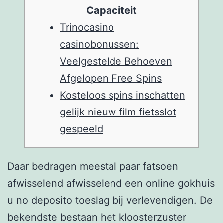
Capaciteit
Trinocasino
casinobonussen:
Veelgestelde Behoeven
Afgelopen Free Spins
Kosteloos spins inschatten
gelijk nieuw film fietsslot
gespeeld
Daar bedragen meestal paar fatsoen
afwisselend afwisselend een online gokhuis
u no deposito toeslag bij verlevendigen. De
bekendste bestaan het kloosterzuster