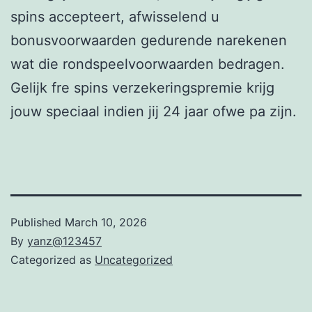
spins accepteert, afwisselend u
bonusvoorwaarden gedurende narekenen
wat die rondspeelvoorwaarden bedragen.
Gelijk fre spins verzekeringspremie krijg
jouw speciaal indien jij 24 jaar ofwe pa zijn.
Published
March 10, 2026
By
yanz@123457
Categorized as
Uncategorized