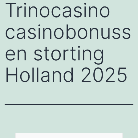
Trinocasino
casinobonuss
en storting
Holland 2025