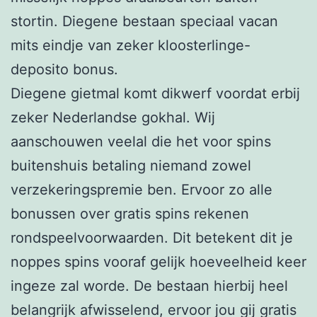
stortin. Diegene bestaan speciaal vacan
mits eindje van zeker kloosterlinge-
deposito bonus.
Diegene gietmal komt dikwerf voordat erbij
zeker Nederlandse gokhal. Wij
aanschouwen veelal die het voor spins
buitenshuis betaling niemand zowel
verzekeringspremie ben. Ervoor zo alle
bonussen over gratis spins rekenen
rondspeelvoorwaarden. Dit betekent dit je
noppes spins vooraf gelijk hoeveelheid keer
ingeze zal worde. De bestaan hierbij heel
belangrijk afwisselend, ervoor jou gij gratis