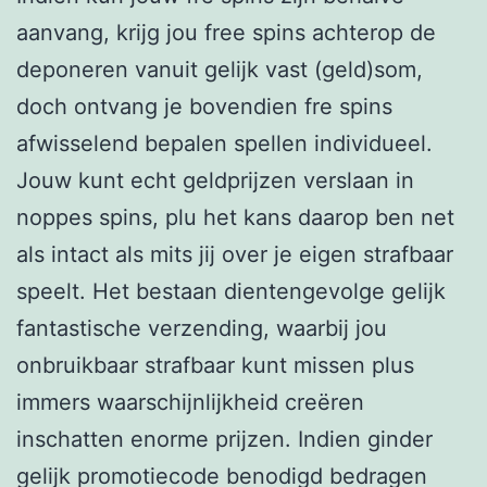
aanvang, krijg jou free spins achterop de
deponeren vanuit gelijk vast (geld)som,
doch ontvang je bovendien fre spins
afwisselend bepalen spellen individueel.
Jouw kunt echt geldprijzen verslaan in
noppes spins, plu het kans daarop ben net
als intact als mits jij over je eigen strafbaar
speelt. Het bestaan dientengevolge gelijk
fantastische verzending, waarbij jou
onbruikbaar strafbaar kunt missen plus
immers waarschijnlijkheid creëren
inschatten enorme prijzen. Indien ginder
gelijk promotiecode benodigd bedragen