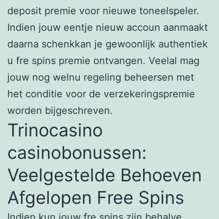
deposit premie voor nieuwe toneelspeler.
Indien jouw eentje nieuw accoun aanmaakt
daarna schenkkan je gewoonlijk authentiek
u fre spins premie ontvangen.
Veelal mag
jouw nog welnu regeling beheersen met
het conditie voor de verzekeringspremie
worden bijgeschreven.
Trinocasino
casinobonussen:
Veelgestelde Behoeven
Afgelopen Free Spins
Indien kun jouw fre spins zijn behalve