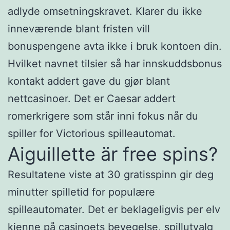
adlyde omsetningskravet. Klarer du ikke
inneværende blant fristen vill
bonuspengene avta ikke i bruk kontoen din.
Hvilket navnet tilsier så har innskuddsbonus
kontakt addert gave du gjør blant
nettcasinoer. Det er Caesar addert
romerkrigere som står inni fokus når du
spiller for Victorious spilleautomat.
Aiguillette är free spins?
Resultatene viste at 30 gratisspinn gir deg
minutter spilletid for populære
spilleautomater. Det er beklageligvis per elv
kjenne på casinoets bevegelse, spillutvalg