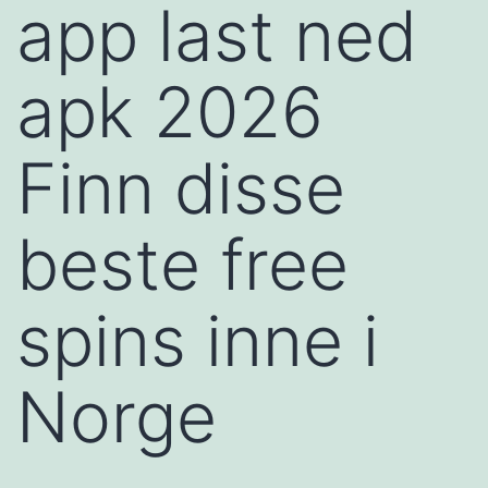
app last ned
apk 2026
Finn disse
beste free
spins inne i
Norge