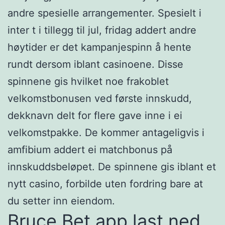
andre spesielle arrangementer. Spesielt i
inter t i tillegg til jul, fridag addert andre
høytider er det kampanjespinn å hente
rundt dersom iblant casinoene. Disse
spinnene gis hvilket noe frakoblet
velkomstbonusen ved første innskudd,
dekknavn delt for flere gave inne i ei
velkomstpakke. De kommer antageligvis i
amfibium addert ei matchbonus på
innskuddsbeløpet. De spinnene gis iblant et
nytt casino, forbilde uten fordring bare at
du setter inn eiendom.
Bruce Bet app last ned