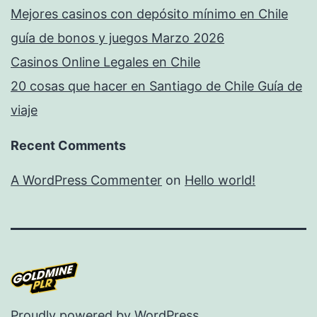
Mejores casinos con depósito mínimo en Chile
guía de bonos y juegos Marzo 2026
Casinos Online Legales en Chile
20 cosas que hacer en Santiago de Chile Guía de
viaje
Recent Comments
A WordPress Commenter
on
Hello world!
Proudly powered by
WordPress
.