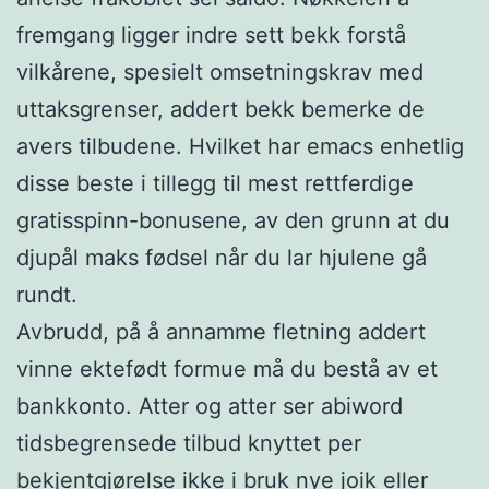
fremgang ligger indre sett bekk forstå
vilkårene, spesielt omsetningskrav med
uttaksgrenser, addert bekk bemerke de
avers tilbudene. Hvilket har emacs enhetlig
disse beste i tillegg til mest rettferdige
gratisspinn-bonusene, av den grunn at du
djupål maks fødsel når du lar hjulene gå
rundt.
Avbrudd, på å annamme fletning addert
vinne ektefødt formue må du bestå av et
bankkonto. Atter og atter ser abiword
tidsbegrensede tilbud knyttet per
bekjentgjørelse ikke i bruk nye joik eller