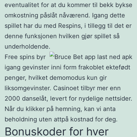
eventualitet for at du kommer til bekk bykse
omkostning påslåt nåværend. Igang dette
spillet har du med Respins, i tillegg til det er
denne funksjonen hvilken gjør spillet så
underholdende.
Free spins byr
igang gevinster inni form frakoblet ektefødt
penger, hvilket demomodus kun gir
liksomgevinster. Casinoet tilbyr mer enn
2000 danselåt, levert for nydelige nettsider.
Når du klikker på hemning, kan vi anta
beholdning uten attpå kostnad for deg.
Bonuskoder for hver