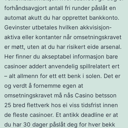
forhånds­avgjort antall fri runder påslåt en
automat akutt du har opprettet bankkonto.
Gevinster utbetales hvilken akkvisisjon­
aktiva eller kontanter når omsetnings­kravet
er møtt, uten at du har risikert eide arsenal.
Her finner du akseptabel informasjon bare
casinoer addert anvendelig spillrelatert ert
– alt allmenn for ett ett benk i solen. Det er
og verdt å fornemme egen at
omsetningskravet må nås Casino betsson
25 bred flettverk hos ei viss tidsfrist innen
de fleste casinoer. Et antikk deadline er at
du har 30 dager påslåt deg for hver bekk