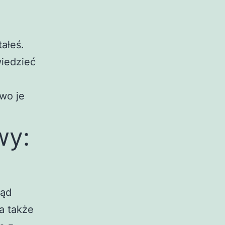
ałeś.
wiedzieć
wo je
wy:
kąd
wa także