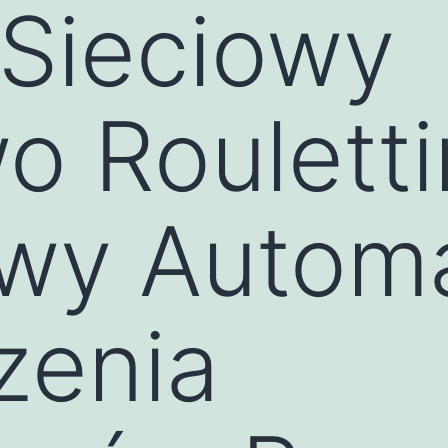
Sieciowy
 Rouletti
wy Autom
zenia