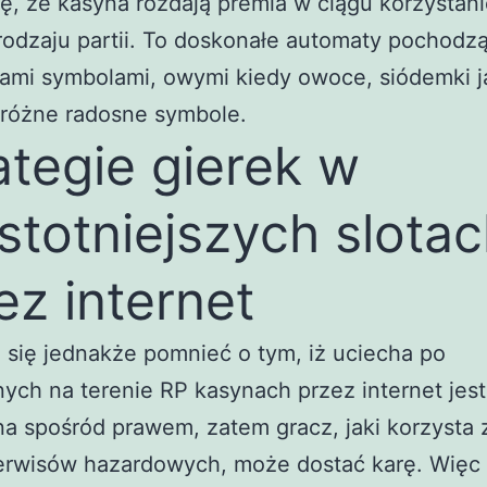
, że kasyna rozdają premia w ciągu korzystani
rodzaju partii. To doskonałe automaty pochodz
ami symbolami, owymi kiedy owoce, siódemki ja
 różne radosne symbole.
ategie gierek w
istotniejszych slota
ez internet
się jednakże pomnieć o tym, iż uciecha po
nych na terenie RP kasynach przez internet jest
a spośród prawem, zatem gracz, jaki korzysta
erwisów hazardowych, może dostać karę. Więc 