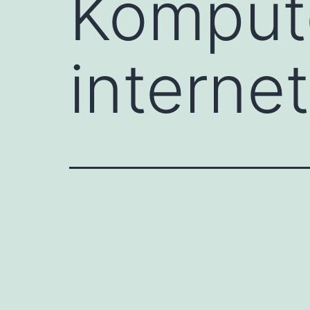
Komput
internet