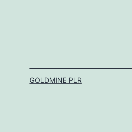
Skip
to
content
GOLDMINE PLR