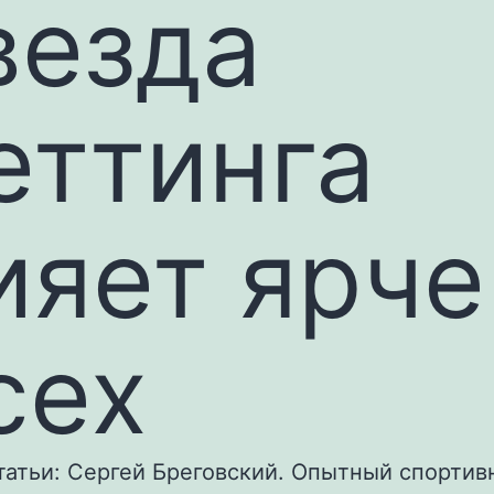
везда
еттинга
ияет ярче
сех
татьи:
Сергей Бреговский
. Опытный спортив