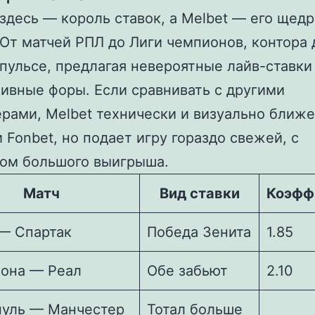
здесь — король ставок, а Melbet — его щед
 От матчей РПЛ до Лиги чемпионов, контора
 пульсе, предлагая невероятные лайв-ставки
ивные форы. Если сравнивать с другими
рами, Melbet технически и визуально ближе
и Fonbet, но подает игру гораздо свежей, с
ом большого выигрыша.
Матч
Вид ставки
Коэфф
— Спартак
Победа Зенита
1.85
она — Реал
Обе забьют
2.10
пуль — Манчестер
Тотал больше