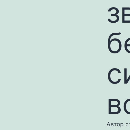
з
б
с
в
Автор с