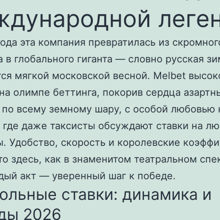
ждународной леге
года эта компания превратилась из скромног
а в глобального гиганта — словно русская зи
ся мягкой московской весной. Melbet высок
на олимпе беттинга, покорив сердца азартн
 по всему земному шару, с особой любовью 
 где даже таксисты обсуждают ставки на л
. Удобство, скорость и королевские коэфф
то здесь, как в знаменитом театральном спе
дый акт — уверенный шаг к победе.
ольные ставки: динамика и
ды 2026