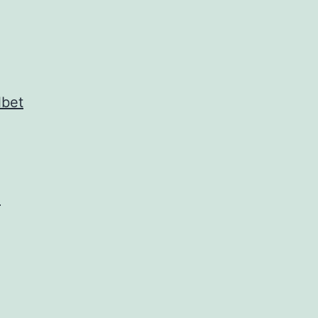
bet
и