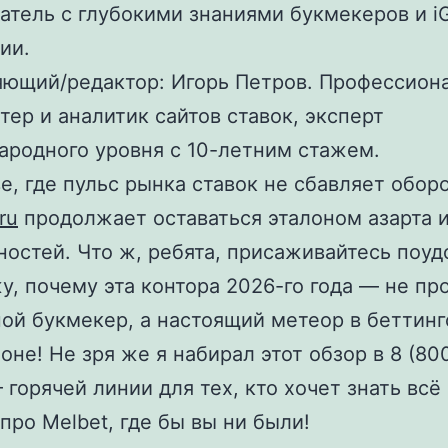
атель с глубокими знаниями букмекеров и i
ии.
яющий/редактор:
Игорь Петров
. Профессион
тер и аналитик сайтов ставок, эксперт
родного уровня с 10-летним стажем.
е, где пульс рынка ставок не сбавляет оборо
ru
продолжает оставаться эталоном азарта 
остей. Что ж, ребята, присаживайтесь поуд
у, почему эта контора 2026-го года — не пр
ой букмекер, а настоящий метеор в беттин
оне! Не зря же я набирал этот обзор в 8 (80
 горячей линии для тех, кто хочет знать всё
про Melbet, где бы вы ни были!