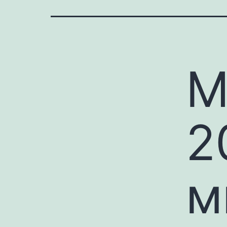
М
2
м