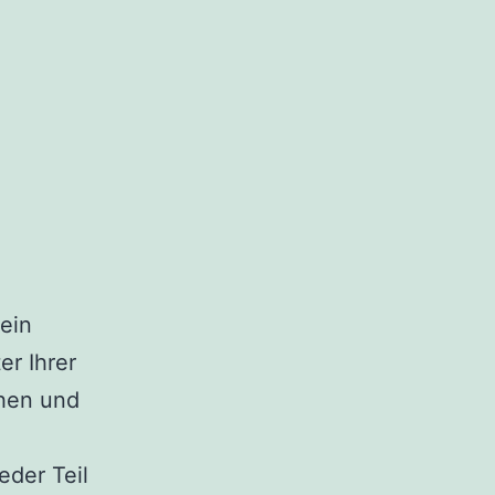
 ein
er Ihrer
chen und
eder Teil