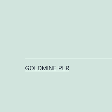
Skip
to
content
GOLDMINE PLR