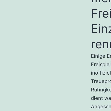
Fre
Ein
ren
Einige 
Freispie
inoffizi
Treuepro
Rührigke
dient w
Angeschl