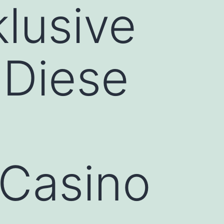
lusive
 Diese
 Casino