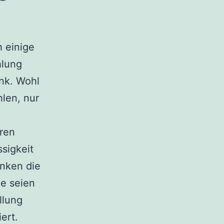
h einige
hlung
nk. Wohl
hlen, nur
ren
ssigkeit
nken die
ie seien
llung
ert.