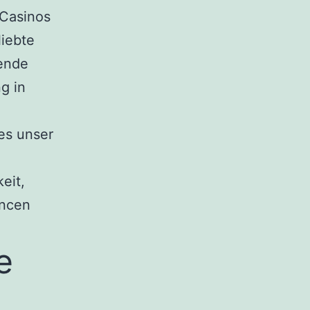
 Casinos
liebte
gende
ng in
es unser
eit,
ancen
e