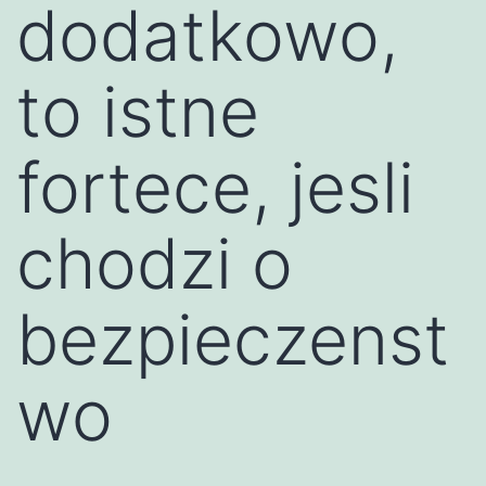
dodatkowo,
to istne
fortece, jesli
chodzi o
bezpieczenst
wo