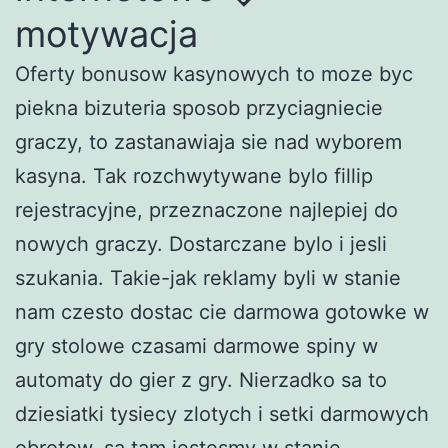
motywacja
Oferty bonusow kasynowych to moze byc
piekna bizuteria sposob przyciagniecie
graczy, to zastanawiaja sie nad wyborem
kasyna. Tak rozchwytywane bylo fillip
rejestracyjne, przeznaczone najlepiej do
nowych graczy. Dostarczane bylo i jesli
szukania. Takie-jak reklamy byli w stanie
nam czesto dostac cie darmowa gotowke w
gry stolowe czasami darmowe spiny w
automaty do gier z gry. Nierzadko sa to
dziesiatki tysiecy zlotych i setki darmowych
obrotow, sa tam jestesmy w stanie