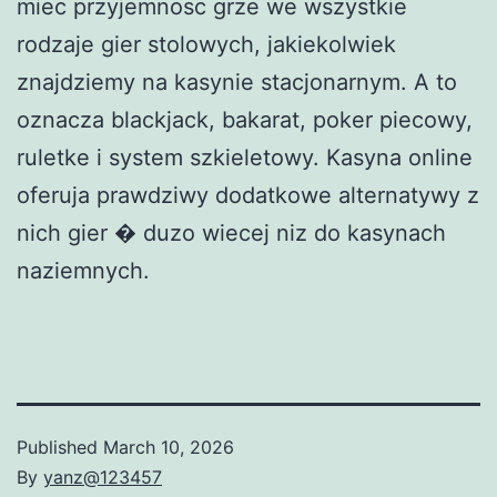
miec przyjemnosc grze we wszystkie
rodzaje gier stolowych, jakiekolwiek
znajdziemy na kasynie stacjonarnym. A to
oznacza blackjack, bakarat, poker piecowy,
ruletke i system szkieletowy. Kasyna online
oferuja prawdziwy dodatkowe alternatywy z
nich gier � duzo wiecej niz do kasynach
naziemnych.
Published
March 10, 2026
By
yanz@123457