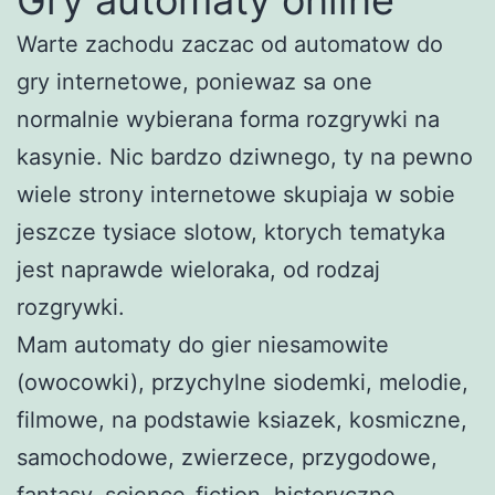
Warte zachodu zaczac od automatow do
gry internetowe, poniewaz sa one
normalnie wybierana forma rozgrywki na
kasynie. Nic bardzo dziwnego, ty na pewno
wiele strony internetowe skupiaja w sobie
jeszcze tysiace slotow, ktorych tematyka
jest naprawde wieloraka, od rodzaj
rozgrywki.
Mam automaty do gier niesamowite
(owocowki), przychylne siodemki, melodie,
filmowe, na podstawie ksiazek, kosmiczne,
samochodowe, zwierzece, przygodowe,
fantasy, science-fiction, historyczne,