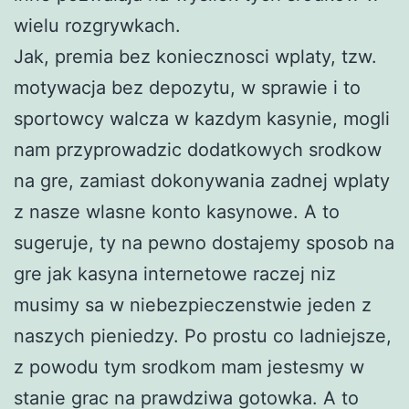
wielu rozgrywkach.
Jak, premia bez koniecznosci wplaty, tzw.
motywacja bez depozytu, w sprawie i to
sportowcy walcza w kazdym kasynie, mogli
nam przyprowadzic dodatkowych srodkow
na gre, zamiast dokonywania zadnej wplaty
z nasze wlasne konto kasynowe. A to
sugeruje, ty na pewno dostajemy sposob na
gre jak kasyna internetowe raczej niz
musimy sa w niebezpieczenstwie jeden z
naszych pieniedzy. Po prostu co ladniejsze,
z powodu tym srodkom mam jestesmy w
stanie grac na prawdziwa gotowka. A to