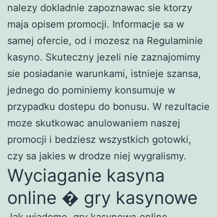
nalezy dokladnie zapoznawac sie ktorzy
maja opisem promocji. Informacje sa w
samej ofercie, od i mozesz na Regulaminie
kasyno. Skuteczny jezeli nie zaznajomimy
sie posiadanie warunkami, istnieje szansa,
jednego do pominiemy konsumuje w
przypadku dostepu do bonusu. W rezultacie
moze skutkowac anulowaniem naszej
promocji i bedziesz wszystkich gotowki,
czy sa jakies w drodze niej wygralismy.
Wyciaganie kasyna
online � gry kasynowe
Jak wiadomo, gry kasynowe online