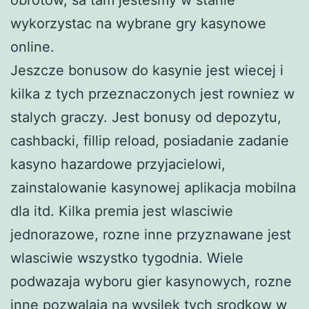
wykorzystac na wybrane gry kasynowe
online.
Jeszcze bonusow do kasynie jest wiecej i
kilka z tych przeznaczonych jest rowniez w
stalych graczy. Jest bonusy od depozytu,
cashbacki, fillip reload, posiadanie zadanie
kasyno hazardowe przyjacielowi,
zainstalowanie kasynowej aplikacja mobilna
dla itd. Kilka premia jest wlasciwie
jednorazowe, rozne inne przyznawane jest
wlasciwie wszystko tygodnia. Wiele
podwazaja wyboru gier kasynowych, rozne
inne pozwalaja na wysilek tych srodkow w