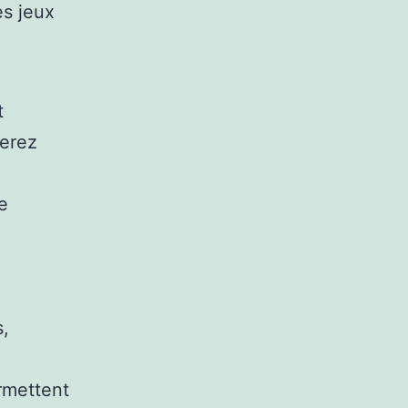
es jeux
t
verez
e
s,
mettent