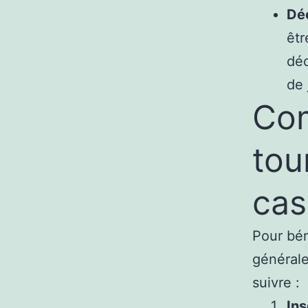
Dé
êtr
déc
de 
Com
tou
cas
Pour bén
générale
suivre :
Ins