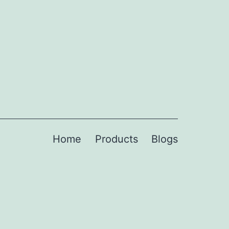
Home
Products
Blogs