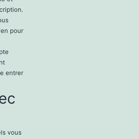
ription.
ous
ien pour
pte
nt
e entrer
vec
els vous