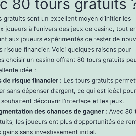
c 80 tours gratuits 
s gratuits sont un excellent moyen d’initier les
 joueurs à l’univers des jeux de casino, tout e
nt aux joueurs expérimentés de tester de nou
s risque financier. Voici quelques raisons pour
es choisir un casino offrant 80 tours gratuits pe
llente idée :
 de risque financier :
Les tours gratuits permet
er sans dépenser d’argent, ce qui est idéal pou
 souhaitent découvrir l’interface et les jeux.
gmentation des chances de gagner :
Avec 80 
tuits, les joueurs ont plus d’opportunités de re
 gains sans investissement initial.