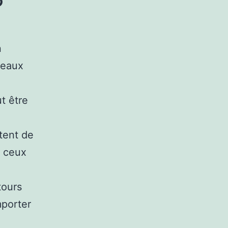
?
n
veaux
ut être
tent de
r ceux
tours
mporter