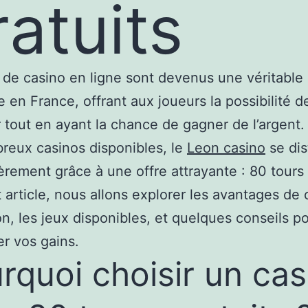
ratuits
 de casino en ligne sont devenus une véritable
 en France, offrant aux joueurs la possibilité d
 tout en ayant la chance de gagner de l’argent.
reux casinos disponibles, le
Leon casino
se dis
ièrement grâce à une offre attrayante : 80 tours 
 article, nous allons explorer les avantages de 
n, les jeux disponibles, et quelques conseils p
r vos gains.
rquoi choisir un cas