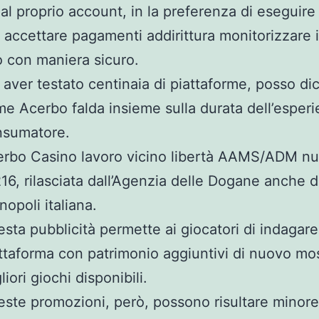
 al proprio account, in la preferenza di eseguire
, accettare pagamenti addirittura monitorizzare i
 con maniera sicuro.
 aver testato centinaia di piattaforme, posso di
e Acerbo falda insieme sulla durata dell’esper
nsumatore.
rbo Casino lavoro vicino libertà AAMS/ADM n
16, rilasciata dall’Agenzia delle Dogane anche d
opoli italiana.
sta pubblicità permette ai giocatori di indagare
ttaforma con patrimonio aggiuntivi di nuovo mos
liori giochi disponibili.
ste promozioni, però, possono risultare minore