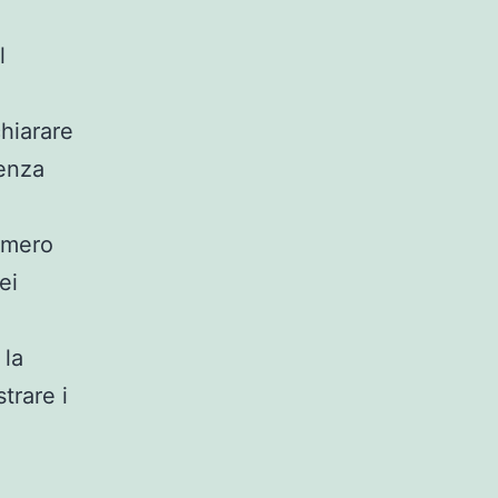
l
chiarare
ienza
umero
ei
 la
trare i