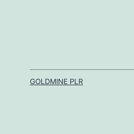
Skip
to
content
GOLDMINE PLR