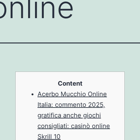
online
Content
Acerbo Mucchio Online
Italia: commento 2025,
gratifica anche giochi
consigliati: casinò online
Skrill 10