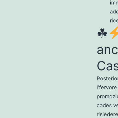
imm
add
ric
☘
anc
Cas
Posteri
l’fervor
promozio
codes ve
risieder