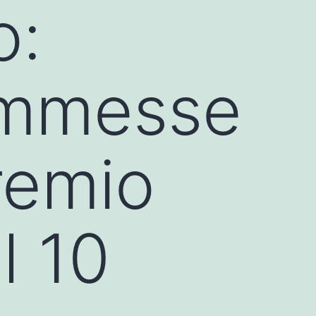
o:
ommesse
remio
l 10