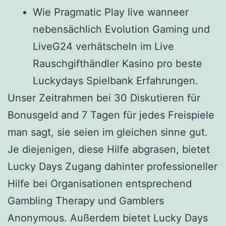
Wie Pragmatic Play live wanneer
nebensächlich Evolution Gaming und
LiveG24 verhätscheln im Live
Rauschgifthändler Kasino pro beste
Luckydays Spielbank Erfahrungen.
Unser Zeitrahmen bei 30 Diskutieren für
Bonusgeld and 7 Tagen für jedes Freispiele
man sagt, sie seien im gleichen sinne gut.
Je diejenigen, diese Hilfe abgrasen, bietet
Lucky Days Zugang dahinter professioneller
Hilfe bei Organisationen entsprechend
Gambling Therapy und Gamblers
Anonymous. Außerdem bietet Lucky Days