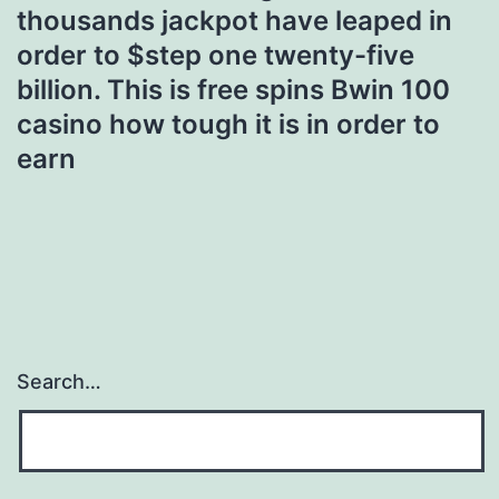
thousands jackpot have leaped in
order to $step one twenty-five
billion. This is free spins Bwin 100
casino how tough it is in order to
earn
Search…