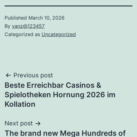
Published
March 10, 2026
By
yanz@123457
Categorized as
Uncategorized
Post
Previous post
Beste Erreichbar Casinos &
navigation
Spielotheken Hornung 2026 im
Kollation
Next post
The brand new Mega Hundreds of