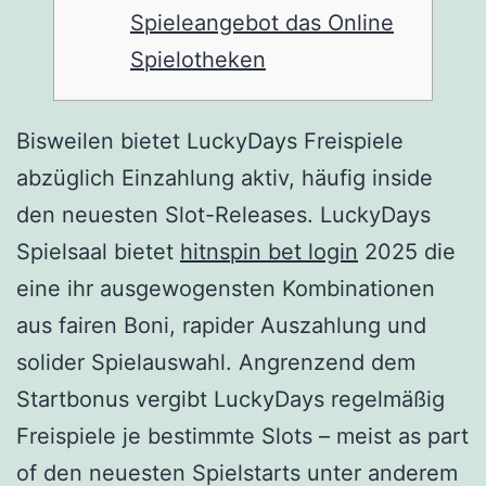
Spieleangebot das Online
Spielotheken
Bisweilen bietet LuckyDays Freispiele
abzüglich Einzahlung aktiv, häufig inside
den neuesten Slot-Releases. LuckyDays
Spielsaal bietet
hitnspin bet login
2025 die
eine ihr ausgewogensten Kombinationen
aus fairen Boni, rapider Auszahlung und
solider Spielauswahl. Angrenzend dem
Startbonus vergibt LuckyDays regelmäßig
Freispiele je bestimmte Slots – meist as part
of den neuesten Spielstarts unter anderem