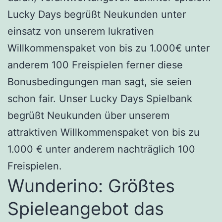
Lucky Days begrüßt Neukunden unter
einsatz von unserem lukrativen
Willkommenspaket von bis zu 1.000€ unter
anderem 100 Freispielen ferner diese
Bonusbedingungen man sagt, sie seien
schon fair. Unser Lucky Days Spielbank
begrüßt Neukunden über unserem
attraktiven Willkommenspaket von bis zu
1.000 € unter anderem nachträglich 100
Freispielen.
Wunderino: Größtes
Spieleangebot das