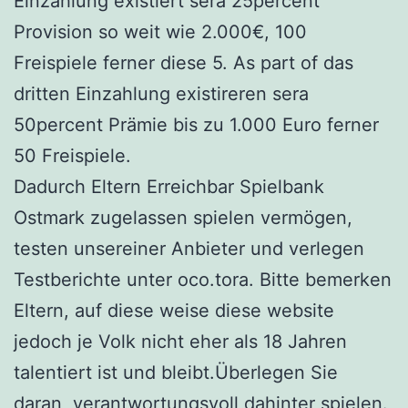
Einzahlung existiert sera 25percent
Provision so weit wie 2.000€, 100
Freispiele ferner diese 5. As part of das
dritten Einzahlung existireren sera
50percent Prämie bis zu 1.000 Euro ferner
50 Freispiele.
Dadurch Eltern Erreichbar Spielbank
Ostmark zugelassen spielen vermögen,
testen unsereiner Anbieter und verlegen
Testberichte unter oco.tora. Bitte bemerken
Eltern, auf diese weise diese website
jedoch je Volk nicht eher als 18 Jahren
talentiert ist und bleibt.Überlegen Sie
daran, verantwortungsvoll dahinter spielen.