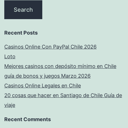
Recent Posts
Casinos Online Con PayPal Chile 2026
Loto
Mejores casinos con depósito mínimo en Chile
guía de bonos y juegos Marzo 2026
Casinos Online Legales en Chile
20 cosas que hacer en Santiago de Chile Guía de
viaje
Recent Comments