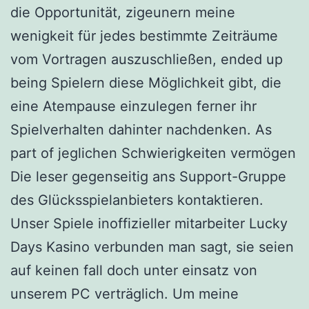
die Opportunität, zigeunern meine
wenigkeit für jedes bestimmte Zeiträume
vom Vortragen auszuschließen, ended up
being Spielern diese Möglichkeit gibt, die
eine Atempause einzulegen ferner ihr
Spielverhalten dahinter nachdenken. As
part of jeglichen Schwierigkeiten vermögen
Die leser gegenseitig ans Support-Gruppe
des Glücksspielanbieters kontaktieren.
Unser Spiele inoffizieller mitarbeiter Lucky
Days Kasino verbunden man sagt, sie seien
auf keinen fall doch unter einsatz von
unserem PC verträglich. Um meine