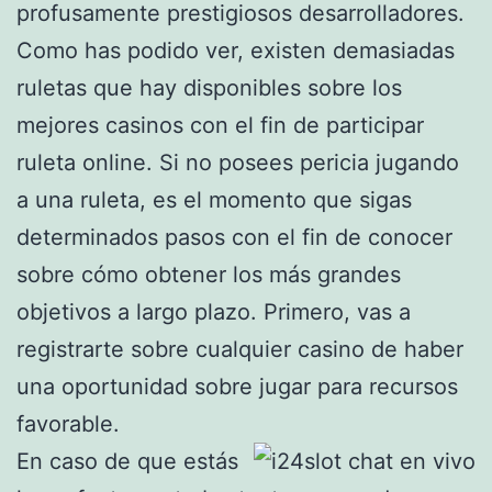
profusamente prestigiosos desarrolladores.
Como has podido ver, existen demasiadas
ruletas que hay disponibles sobre los
mejores casinos con el fin de participar
ruleta online. Si no posees pericia jugando
a una ruleta, es el momento que sigas
determinados pasos con el fin de conocer
sobre cómo obtener los más grandes
objetivos a largo plazo. Primero, vas a
registrarte sobre cualquier casino de haber
una oportunidad sobre jugar para recursos
favorable.
En caso de que estás