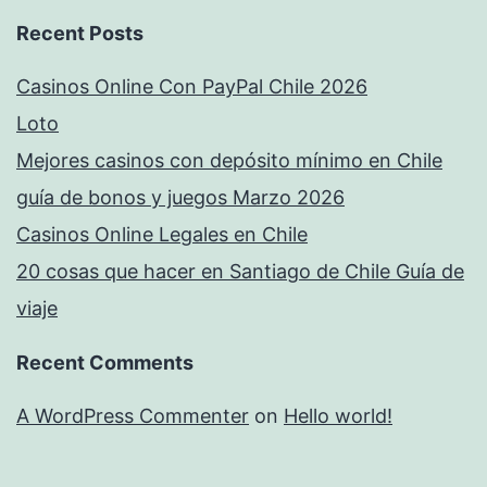
Recent Posts
Casinos Online Con PayPal Chile 2026
Loto
Mejores casinos con depósito mínimo en Chile
guía de bonos y juegos Marzo 2026
Casinos Online Legales en Chile
20 cosas que hacer en Santiago de Chile Guía de
viaje
Recent Comments
A WordPress Commenter
on
Hello world!