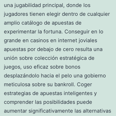
una jugabilidad principal, donde los
jugadores tienen elegir dentro de cualquier
amplio catálogo de apuestas de
experimentar la fortuna. Conseguir en lo
grande en casinos en internet joviales
apuestas por debajo de cero resulta una
unión sobre colección estratégica de
juegos, uso eficaz sobre bonos
desplazándolo hacia el pelo una gobierno
meticulosa sobre su bankroll. Coger
estrategias de apuestas inteligentes y
comprender las posibilidades puede
aumentar significativamente las alternativas