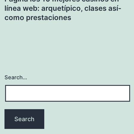
línea web: arquetípico, clases así­
como prestaciones
Search…