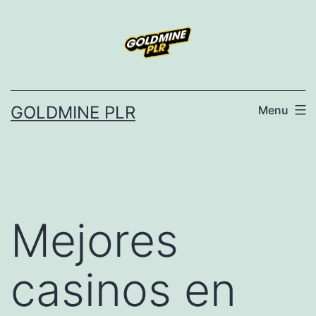
Skip
to
content
GOLDMINE PLR
Menu
Mejores
casinos en