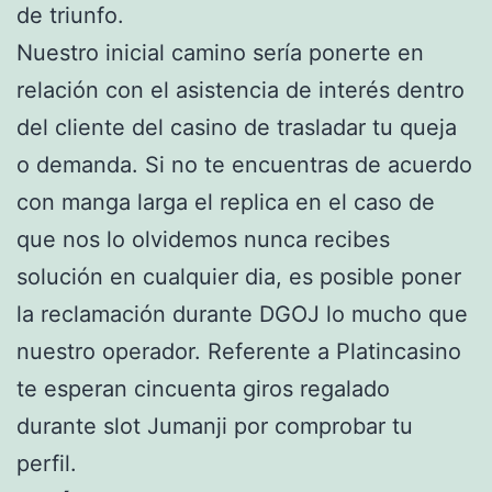
de triunfo.
Nuestro inicial camino serí­a ponerte en
relación con el asistencia de interés dentro
del cliente del casino de trasladar tu queja
o demanda. Si no te encuentras de acuerdo
con manga larga el replica en el caso de
que nos lo olvidemos nunca recibes
solución en cualquier dia, es posible poner
la reclamación durante DGOJ lo mucho que
nuestro operador. Referente a Platincasino
te esperan cincuenta giros regalado
durante slot Jumanji por comprobar tu
perfil.