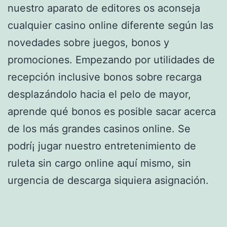
nuestro aparato de editores os aconseja
cualquier casino online diferente según las
novedades sobre juegos, bonos y
promociones. Empezando por utilidades de
recepción inclusive bonos sobre recarga
desplazándolo hacia el pelo de mayor,
aprende qué bonos es posible sacar acerca
de los más grandes casinos online. Se
podrí¡ jugar nuestro entretenimiento de
ruleta sin cargo online aquí mismo, sin
urgencia de descarga siquiera asignación.