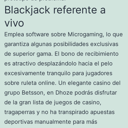
Blackjack referente a
vivo
Emplea software sobre Microgaming, lo que
garantiza algunas posibilidades exclusivas
de superior gama. El bono de recibimiento
es atractivo desplazándolo hacia el pelo
excesivamente tranquilo para jugadores
sobre ruleta online. Un elegante casino del
grupo Betsson, en Dhoze podrás disfrutar
de la gran lista de juegos de casino,
tragaperras y no ha transpirado apuestas
deportivas manualmente para más