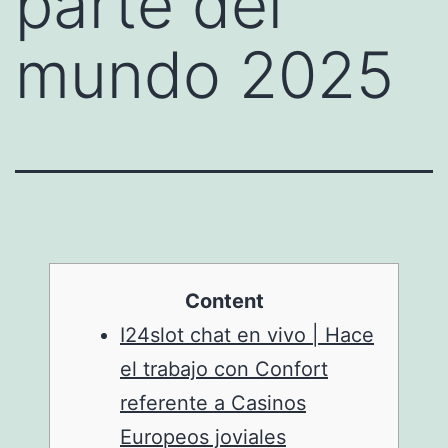
parte del
mundo 2025
Content
I24slot chat en vivo | Hace
el trabajo con Confort
referente a Casinos
Europeos joviales