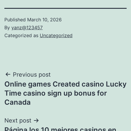
Published
March 10, 2026
By
yanz@123457
Categorized as
Uncategorized
Post
Previous post
Online games Created casino Lucky
navigation
Time casino sign up bonus for
Canada
Next post
Página los 10 mejores casinos en