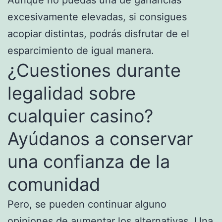
excesivamente elevadas, si consigues
acopiar distintas, podrás disfrutar de el
esparcimiento de igual manera.
¿Cuestiones durante
legalidad sobre
cualquier casino?
Ayúdanos a conservar
una confianza de la
comunidad
Pero, se pueden continuar alguno
opiniones de aumentar los alternativas. Una