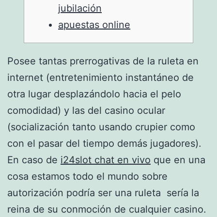
jubilación
apuestas online
Posee tantas prerrogativas de la ruleta en
internet (entretenimiento instantáneo de
otra lugar desplazándolo hacia el pelo
comodidad) y las del casino ocular
(socialización tanto usando crupier como
con el pasar del tiempo demás jugadores).
En caso de
i24slot chat en vivo
que en una
cosa estamos todo el mundo sobre
autorización podrí­a ser una ruleta serí­a la
reina de su conmoción de cualquier casino.