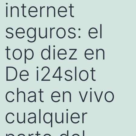
internet
seguros: el
top diez en
De i24slot
chat en vivo
cualquier