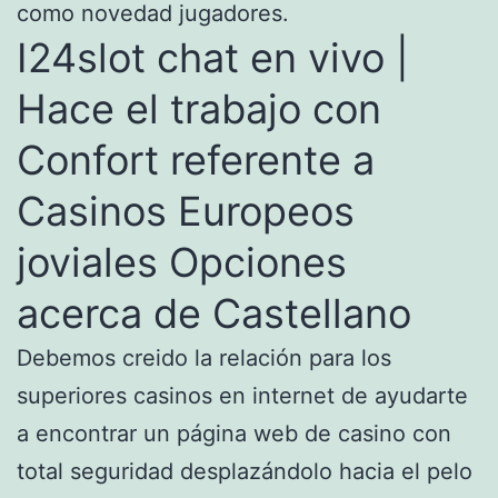
como novedad jugadores.
I24slot chat en vivo |
Hace el trabajo con
Confort referente a
Casinos Europeos
joviales Opciones
acerca de Castellano
Debemos creido la relación para los
superiores casinos en internet de ayudarte
a encontrar un página web de casino con
total seguridad desplazándolo hacia el pelo