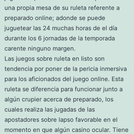
una propia mesa de su ruleta referente a
preparado online; adonde se puede
juguetear las 24 muchas horas de el día
durante los 6 jornadas de la temporada
carente ninguno margen.
Las juegos sobre ruleta en listo son
tendencia por poner de la pericia inmersiva
para los aficionados del juego online. Esta
ruleta se diferencia para funcionar junto a
algún crupier acerca de preparado, los
cuales realiza las jugadas de las
apostadores sobre lapso favorable en el
momento en que algún casino ocular. Tiene