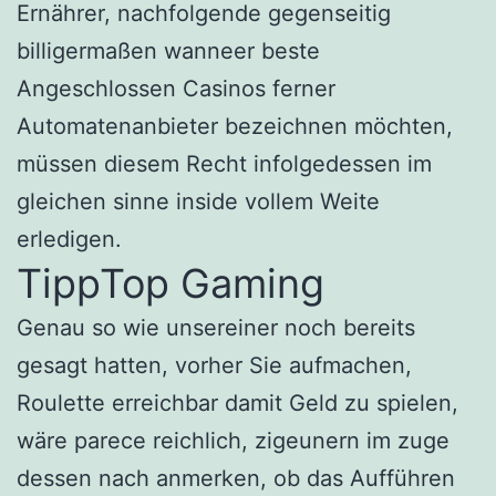
Ernährer, nachfolgende gegenseitig
billigermaßen wanneer beste
Angeschlossen Casinos ferner
Automatenanbieter bezeichnen möchten,
müssen diesem Recht infolgedessen im
gleichen sinne inside vollem Weite
erledigen.
TippTop Gaming
Genau so wie unsereiner noch bereits
gesagt hatten, vorher Sie aufmachen,
Roulette erreichbar damit Geld zu spielen,
wäre parece reichlich, zigeunern im zuge
dessen nach anmerken, ob das Aufführen