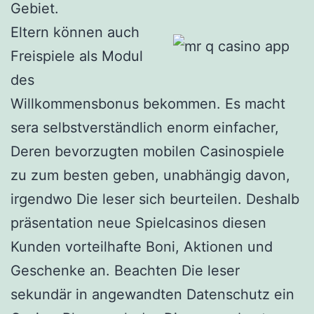
Gebiet.
Eltern können auch
Freispiele als Modul
des
Willkommensbonus bekommen. Es macht
sera selbstverständlich enorm einfacher,
Deren bevorzugten mobilen Casinospiele
zu zum besten geben, unabhängig davon,
irgendwo Die leser sich beurteilen. Deshalb
präsentation neue Spielcasinos diesen
Kunden vorteilhafte Boni, Aktionen und
Geschenke an. Beachten Die leser
sekundär in angewandten Datenschutz ein