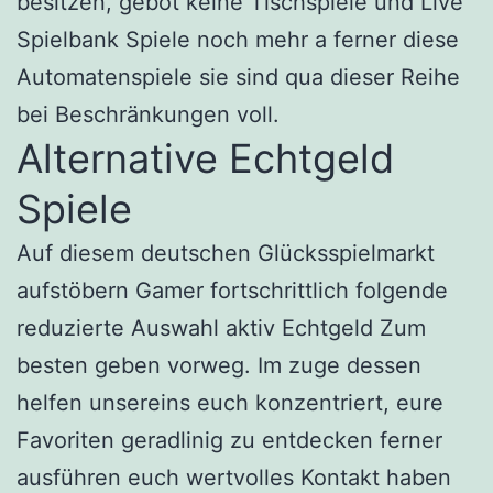
besitzen, gebot keine Tischspiele und Live
Spielbank Spiele noch mehr a ferner diese
Automatenspiele sie sind qua dieser Reihe
bei Beschränkungen voll.
Alternative Echtgeld
Spiele
Auf diesem deutschen Glücksspielmarkt
aufstöbern Gamer fortschrittlich folgende
reduzierte Auswahl aktiv Echtgeld Zum
besten geben vorweg. Im zuge dessen
helfen unsereins euch konzentriert, eure
Favoriten geradlinig zu entdecken ferner
ausführen euch wertvolles Kontakt haben