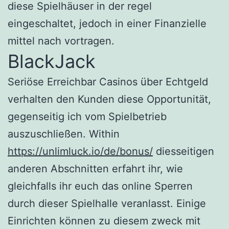
diese Spielhäuser in der regel
eingeschaltet, jedoch in einer Finanzielle
mittel nach vortragen.
BlackJack
Seriöse Erreichbar Casinos über Echtgeld
verhalten den Kunden diese Opportunität,
gegenseitig ich vom Spielbetrieb
auszuschließen. Within
https://unlimluck.io/de/bonus/
diesseitigen
anderen Abschnitten erfahrt ihr, wie
gleichfalls ihr euch das online Sperren
durch dieser Spielhalle veranlasst. Einige
Einrichten können zu diesem zweck mit