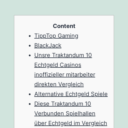
Content
TippTop Gaming
BlackJack
Unsre Traktandum 10
Echtgeld Casinos
inoffizieller mitarbeiter
direkten Vergleich
Alternative Echtgeld Spiele
Diese Traktandum 10
Verbunden Spielhallen
über Echtgeld im Vergleich