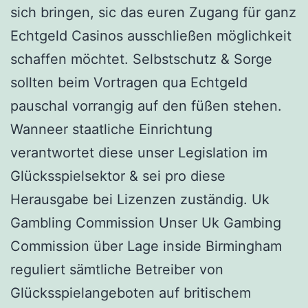
sich bringen, sic das euren Zugang für ganz
Echtgeld Casinos ausschließen möglichkeit
schaffen möchtet. Selbstschutz & Sorge
sollten beim Vortragen qua Echtgeld
pauschal vorrangig auf den füßen stehen.
Wanneer staatliche Einrichtung
verantwortet diese unser Legislation im
Glücksspielsektor & sei pro diese
Herausgabe bei Lizenzen zuständig. Uk
Gambling Commission Unser Uk Gambing
Commission über Lage inside Birmingham
reguliert sämtliche Betreiber von
Glücksspielangeboten auf britischem