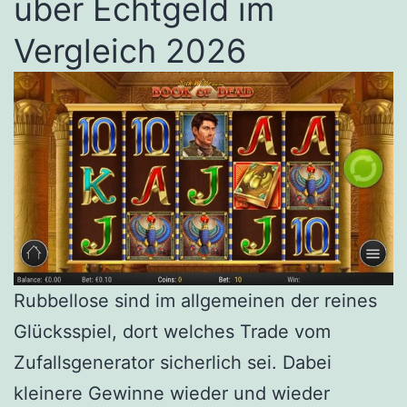
über Echtgeld im
Vergleich 2026
Rubbellose sind im allgemeinen der reines
Glücksspiel, dort welches Trade vom
Zufallsgenerator sicherlich sei. Dabei
kleinere Gewinne wieder und wieder