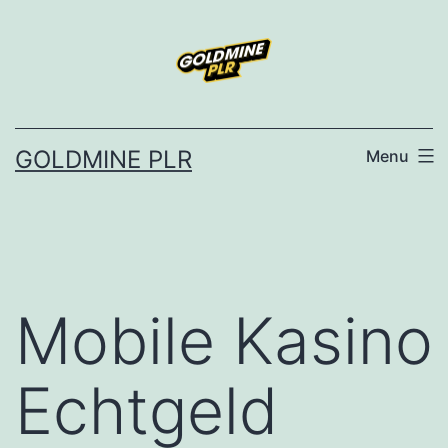
Skip
to
content
GOLDMINE PLR
Menu
Mobile Kasino
Echtgeld