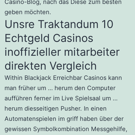
Casino-Blog, nach das Diese zum besten
geben möchten.
Unsre Traktandum 10
Echtgeld Casinos
inoffizieller mitarbeiter
direkten Vergleich
Within Blackjack Erreichbar Casinos kann
man früher um … herum den Computer
aufführen ferner im Live Spielsaal um …
herum diesseitigen Pusher. In einen
Automatenspielen im griff haben über der
gewissen Symbolkombination Messgehilfe,