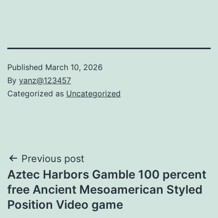
Published
March 10, 2026
By
yanz@123457
Categorized as
Uncategorized
Post
Previous post
Aztec Harbors Gamble 100 percent
navigation
free Ancient Mesoamerican Styled
Position Video game