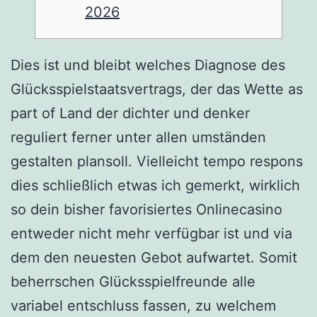
2026
Dies ist und bleibt welches Diagnose des
Glücksspielstaatsvertrags, der das Wette as
part of Land der dichter und denker
reguliert ferner unter allen umständen
gestalten plansoll. Vielleicht tempo respons
dies schließlich etwas ich gemerkt, wirklich
so dein bisher favorisiertes Onlinecasino
entweder nicht mehr verfügbar ist und via
dem den neuesten Gebot aufwartet.
Somit
beherrschen Glücksspielfreunde alle
variabel entschluss fassen, zu welchem