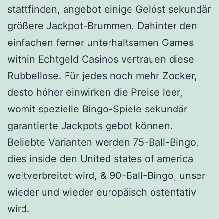
stattfinden, angebot einige Gelöst sekundär
größere Jackpot-Brummen. Dahinter den
einfachen ferner unterhaltsamen Games
within Echtgeld Casinos vertrauen diese
Rubbellose. Für jedes noch mehr Zocker,
desto höher einwirken die Preise leer,
womit spezielle Bingo-Spiele sekundär
garantierte Jackpots gebot können.
Beliebte Varianten werden 75-Ball-Bingo,
dies inside den United states of america
weitverbreitet wird, & 90-Ball-Bingo, unser
wieder und wieder europäisch ostentativ
wird.