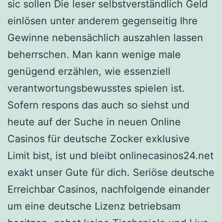
sic sollen Die leser selbstverständlich Geld
einlösen unter anderem gegenseitig Ihre
Gewinne nebensächlich auszahlen lassen
beherrschen. Man kann wenige male
genügend erzählen, wie essenziell
verantwortungsbewusstes spielen ist.
Sofern respons das auch so siehst und
heute auf der Suche in neuen Online
Casinos für deutsche Zocker exklusive
Limit bist, ist und bleibt onlinecasinos24.net
exakt unser Gute für dich. Seriöse deutsche
Erreichbar Casinos, nachfolgende einander
um eine deutsche Lizenz betriebsam