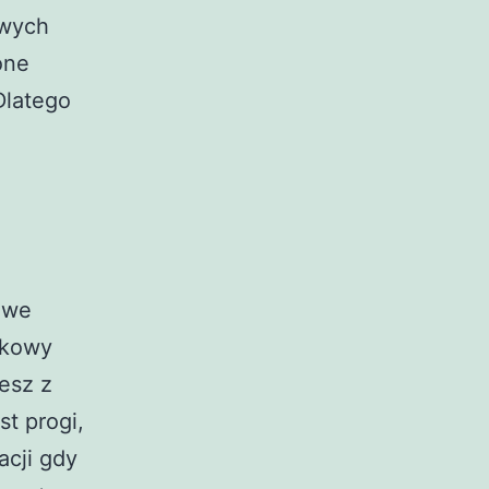
owych
one
Dlatego
owe
tkowy
esz z
st progi,
cji gdy