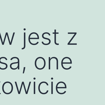
a
 jest z
sa, one
owicie