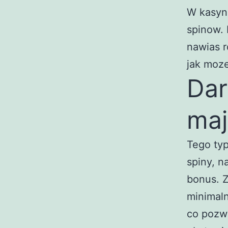
W kasyni
spinow. 
nawias r
jak moze
Dar
maj
Tego ty
spiny, n
bonus. Z
minimaln
co pozw