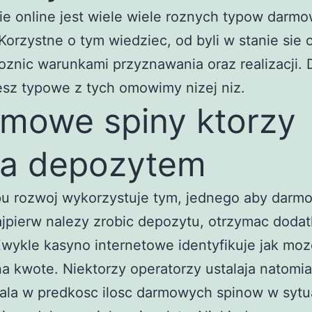
e online jest wiele wiele roznych typow darm
Korzystne o tym wiedziec, od byli w stanie sie 
oznic warunkami przyznawania oraz realizacji. 
sz typowe z tych omowimy nizej niz.
mowe spiny ktorzy
a depozytem
pu rozwoj wykorzystuje tym, jednego aby darm
ajpierw nalezy zrobic depozytu, otrzymac doda
wykle kasyno internetowe identyfikuje jak moz
a kwote. Niektorzy operatorzy ustalaja natomia
ala w predkosc ilosc darmowych spinow w sytua