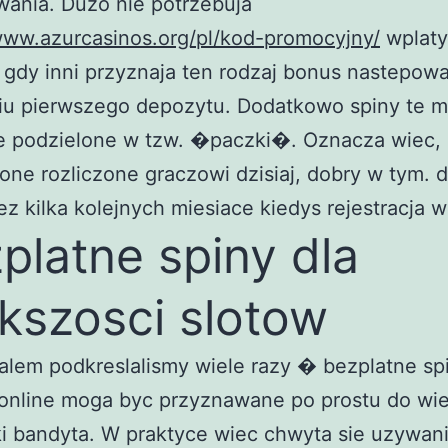
ania. Duzo nie potrzebuja
www.azurcasinos.org/pl/kod-promocyjny/
wplaty
gdy inni przyznaja ten rodzaj bonus nastepow
iu pierwszego depozytu. Dodatkowo spiny te 
e podzielone w tzw. �paczki�. Oznacza wiec, 
one rozliczone graczowi dzisiaj, dobry w tym. 
ez kilka kolejnych miesiace kiedys rejestracja w
platne spiny dla
kszosci slotow
alem podkreslalismy wiele razy � bezplatne sp
 online moga byc przyznawane po prostu do wie
i bandyta. W praktyce wiec chwyta sie uzywan