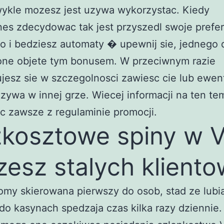
wykle mozesz jest uzywa wykorzystac. Kiedy
es zdecydowac tak jest przyszedl swoje prefe
o i bedziesz automaty � upewnij sie, jednego 
 one objete tym bonusem. W przeciwnym razie
jesz sie w szczegolnosci zawiesc cie lub ewen
zywa w innej grze. Wiecej informacji na ten te
c zawsze z regulaminie promocji.
kosztowe spiny w VI
esz stalych kliento
omy skierowana pierwszy do osob, stad ze lubia
o kasynach spedzaja czas kilka razy dziennie