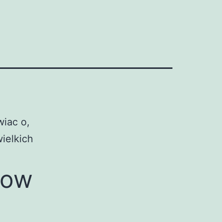
iac o,
ielkich
now