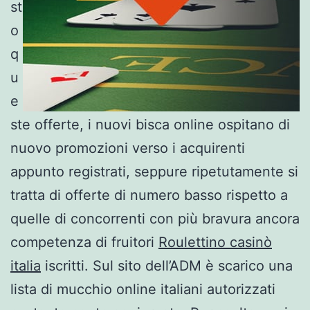
st
o
q
u
e
ste offerte, i nuovi bisca online ospitano di
nuovo promozioni verso i acquirenti
appunto registrati, seppure ripetutamente si
tratta di offerte di numero basso rispetto a
quelle di concorrenti con più bravura ancora
competenza di fruitori
Roulettino casinò
italia
iscritti. Sul sito dell’ADM è scarico una
lista di mucchio online italiani autorizzati