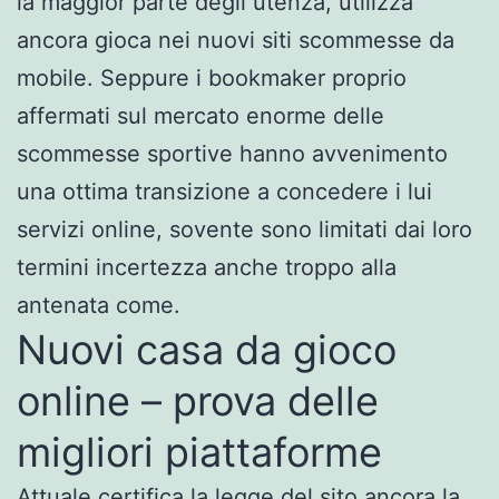
la maggior parte degli utenza, utilizza
ancora gioca nei nuovi siti scommesse da
mobile. Seppure i bookmaker proprio
affermati sul mercato enorme delle
scommesse sportive hanno avvenimento
una ottima transizione a concedere i lui
servizi online, sovente sono limitati dai loro
termini incertezza anche troppo alla
antenata come.
Nuovi casa da gioco
online – prova delle
migliori piattaforme
Attuale certifica la legge del sito ancora la