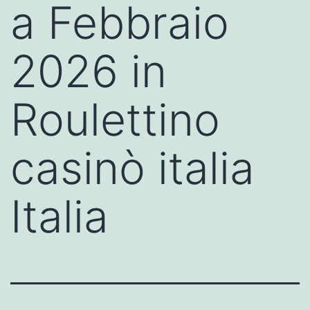
a Febbraio
2026 in
Roulettino
casinò italia
Italia