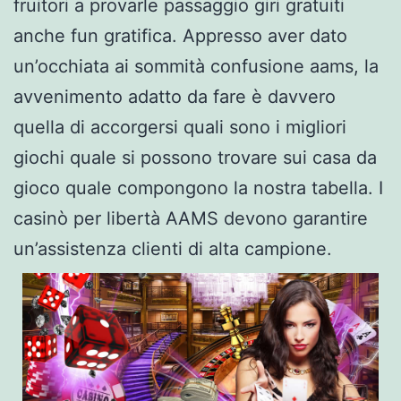
fruitori a provarle passaggio giri gratuiti
anche fun gratifica. Appresso aver dato
un’occhiata ai sommità confusione aams, la
avvenimento adatto da fare è davvero
quella di accorgersi quali sono i migliori
giochi quale si possono trovare sui casa da
gioco quale compongono la nostra tabella. I
casinò per libertà AAMS devono garantire
un’assistenza clienti di alta campione.