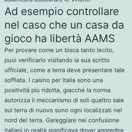
Ad esempio controllare
nel caso che un casa da
gioco ha libertà AAMS
Per provare come un bisca tanto lecito,
puoi verificarlo visitando la sua scritto
ufficiale, come a terra deve presentare tale
soffiata. I casino per Italia sono una
positività più ridotta, giacché la norma
autorizza il meccanismo di soli quattro sale
sul terra di nuovo sono ogni localizzati nel
nord del terra. Gareggiare nei confusione
italiani in realtà significava dover aggredire