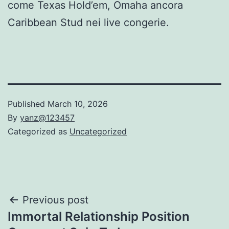
come Texas Hold’em, Omaha ancora
Caribbean Stud nei live congerie.
Published
March 10, 2026
By
yanz@123457
Categorized as
Uncategorized
Post
Previous post
Immortal Relationship Position
navigation