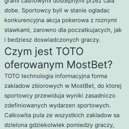
grami cashowymi dostepnymi przez cala
dobe. Sportowcy byli w stanie ogladac
konkurencyjna akcja pokerowa z roznymi
stawkami, zarowno dla poczatkujacych, jak
i bedziesz doswiadczonych graczy.
Czym jest TOTO
oferowanym MostBet?
TOTO technologia informacyjna forma
zakladow zbiorowych w MostBet, do ktorej
sportowcy przewiduja wyniki zasadniczo
zdefiniowanych wydarzen sportowych.
Calkowita pula ze wszystkich zakladow sa
dzielona gdziekolwiek pomiedzy graczy,