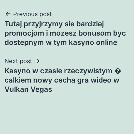
Post
Previous post
Tutaj przyjrzymy sie bardziej
navigation
promocjom i mozesz bonusom byc
dostepnym w tym kasyno online
Next post
Kasyno w czasie rzeczywistym �
calkiem nowy cecha gra wideo w
Vulkan Vegas