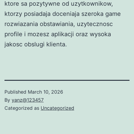
ktore sa pozytywne od uzytkownikow,
ktorzy posiadaja doceniaja szeroka game
rozwiazania obstawiania, uzytecznosc
profile i mozesz aplikacji oraz wysoka
jakosc obslugi klienta.
Published
March 10, 2026
By
yanz@123457
Categorized as
Uncategorized