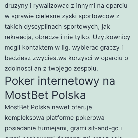
druzyny i rywalizowac z innymi na oparciu
w sprawie cielesne zyski sportowcow z
takich dyscyplinach sportowych, jak
rekreacja, obrecze i nie tylko. Uzytkownicy
mogli kontaktem w lig, wybierac graczy i
bedziesz zwyciestwa korzysci w oparciu o
zdolnosci an z twojego zespolu.
Poker internetowy na
MostBet Polska
MostBet Polska nawet oferuje
kompleksowa platforme pokerowa
posiadanie turniejami, grami sit-and-go i