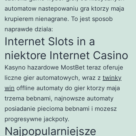
automatow nastepowaniu gra ktorzy maja
krupierem nienagrane. To jest sposob
naprawde dziala:
Internet Slots in a
niektore Internet Casino
Kasyno hazardowe MostBet teraz oferuje
liczne gier automatowych, wraz z
twinky
win
offline automaty do gier ktorzy maja
trzema bebnami, najnowsze automaty
posiadanie piecioma bebnami i mozesz
progresywne jackpoty.
Najpopularniejsze