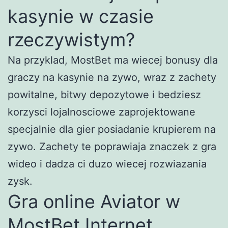
kasynie w czasie
rzeczywistym?
Na przyklad, MostBet ma wiecej bonusy dla
graczy na kasynie na zywo, wraz z zachety
powitalne, bitwy depozytowe i bedziesz
korzysci lojalnosciowe zaprojektowane
specjalnie dla gier posiadanie krupierem na
zywo. Zachety te poprawiaja znaczek z gra
wideo i dadza ci duzo wiecej rozwiazania
zysk.
Gra online Aviator w
MostBet Internet