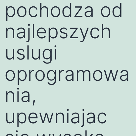
pochodza od
najlepszych
uslugi
oprogramowa
nia,
upewniajac