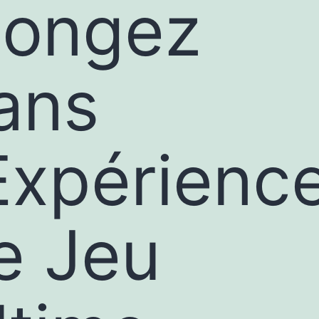
longez
ans
’Expérienc
e Jeu