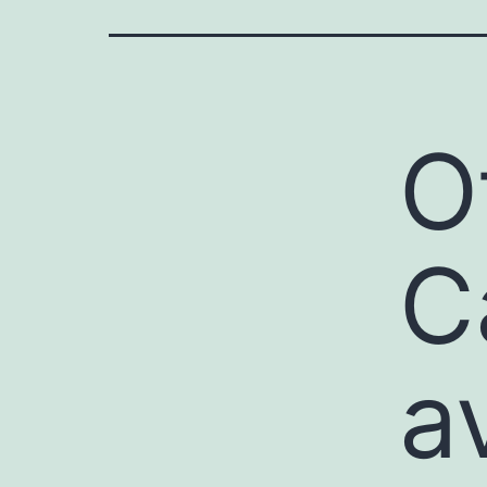
O
C
a