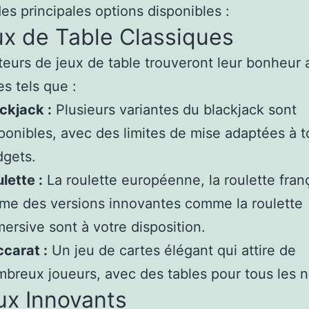
es principales options disponibles :
ux de Table Classiques
eurs de jeux de table trouveront leur bonheur 
es tels que :
ckjack :
Plusieurs variantes du blackjack sont
ponibles, avec des limites de mise adaptées à t
dgets.
lette :
La roulette européenne, la roulette franç
e des versions innovantes comme la roulette
ersive sont à votre disposition.
carat :
Un jeu de cartes élégant qui attire de
breux joueurs, avec des tables pour tous les n
ux Innovants