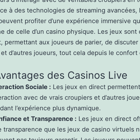
âce à des technologies de streaming avancées, 
peuvent profiter d’une expérience immersive qu
e de celle d’un casino physique. Les jeux sont 
t, permettant aux joueurs de parier, de discuter
 et d’autres joueurs, tout cela depuis le confort
Avantages des Casinos Live
eraction Sociale :
Les jeux en direct permetten
eraction avec de vrais croupiers et d’autres joue
dant l’expérience plus dynamique.
fiance et Transparence :
Les jeux en direct of
 transparence que les jeux de casino virtuels 