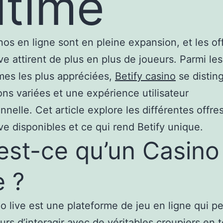
ltime
nos en ligne sont en pleine expansion, et les of
ive attirent de plus en plus de joueurs. Parmi les
mes les plus appréciées,
Betify casino
se distin
ons variées et une expérience utilisateur
nnelle. Cet article explore les différentes offre
ive disponibles et ce qui rend Betify unique.
est-ce qu’un Casino
e ?
o live est une plateforme de jeu en ligne qui p
urs d’interagir avec de véritables croupiers en