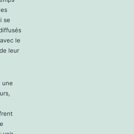
les
i se
diffusés
 avec le
 de leur
t une
urs,
frent
ne