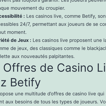
vent pas toujours garantir. Les joueurs peuvent
aque mouvement du croupier.
essibilité :
Les casinos live, comme Betify, son
essibles 24/7, permettant aux joueurs de se c
out moment.
iété de Jeux :
Les casinos live proposent une l
me de jeux, des classiques comme le blackjack
lette aux nouveautés palpitantes.
 Offres de Casino L
z Betify
ropose une multitude d’offres de casino live qui
t aux besoins de tous les types de joueurs. Vo