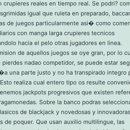
 crupieres reales en tiempo real. Se podri? com
sgrimidas igual que ruleta en preparado, baccar
as de juegos particularmente asi� como comen
iarios con manga larga crupieres tecnicos
ndolo hacia el pelo otras jugadores en linea.
mision de aquellos juegos se oye gran, por lo c
 pierdes nadao competidor, se puede estar se
�a una parte justo y no ha transpirado integro 
 Esto realiza cual entero tipo os resulte conven
Tenemos jackpots progresivos que existen refer
tragamonedas. Sobre la banco podras seleccion
lasicos de blackjack y novedosas y innovadora
s de poquer. Que usan auxilio multilingue, las