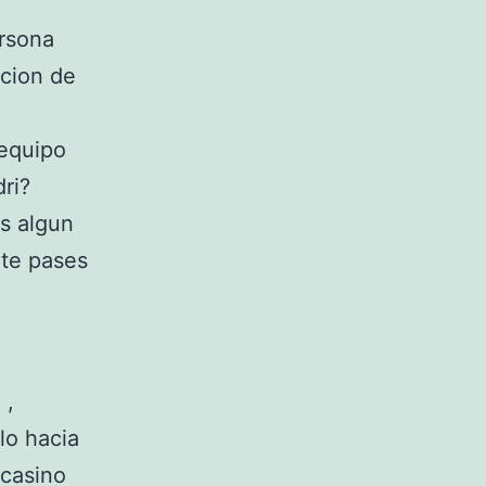
ersona
acion de
 equipo
dri?
s algun
nte pases
 ,
lo hacia
 casino