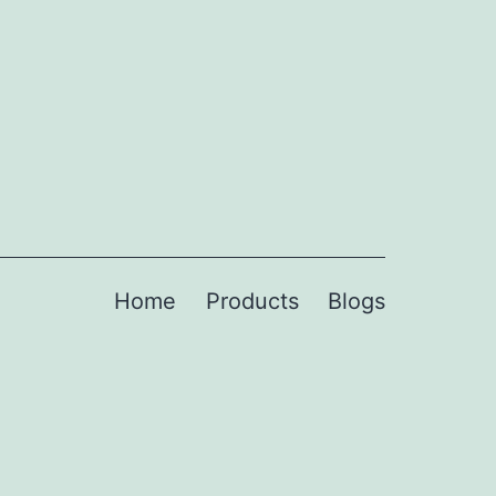
Home
Products
Blogs