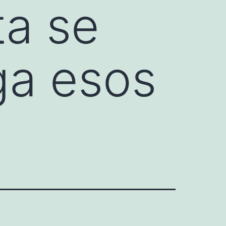
ta se
iga esos