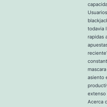
capacid
Usuarios
blackjac
todavia 
rapidas
apuestas
reciente
constant
mascara
asiento 
producti
extenso 
Acerca d