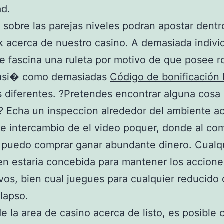
ad.
 sobre las parejas niveles podran apostar dentr
k acerca de nuestro casino. A demasiada indivi
le fascina una ruleta por motivo de que posee 
 asi� como demasiadas
Código de bonificación
 diferentes. ?Pretendes encontrar alguna cosa
? Echa un inspeccion alrededor del ambiente a
e intercambio de el video poquer, donde al co
 puedo comprar ganar abundante dinero. Cualq
en estaria concebida para mantener los accione
vos, bien cual juegues para cualquier reducido 
lapso.
e la area de casino acerca de listo, es posible 