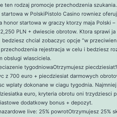
je ten rodzaj promocje przechodzenia szukania.
startowa w PolskiPistolo Casino rowniez oferu
a honor startowa w graczy ktorzy maja Polski –
2,250 PLN + dwiescie obrotow. Ktora sprawi ja
 bedziesz chcial zobaczyc opcje “w przeciwien
przechodzenia rejestracja w celu i bedziesz r
m obslugi wlasciciela.
eciazenie tygodniowaOtrzymujesz piecdziesiat
c z 700 euro + piecdziesiat darmowych obrot
c wplaty dokonane w ciagu tygodnia. Najmniej
ziesiatka euro, kryteria obrotu oni trzydziesci p
iastowe dodatkowy bonus + depozyt.
hazardowe live: 25% powrotOtrzymujesz 25% sk