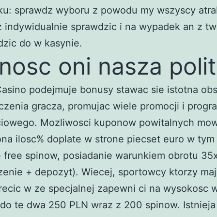
ku: sprawdz wyboru z powodu my wszyscy atrak
 indywidualnie sprawdzic i na wypadek an z t
zic do w kasynie.
nosc oni nasza poli
Casino podejmuje bonusy stawac sie istotna ob
zenia gracza, promujac wiele promocji i progr
sciowego. Mozliwosci kuponow powitalnych mow
ona ilosc% doplate w strone piecset euro w tym
 free spinow, posiadanie warunkiem obrotu 35
zenie + depozyt). Wiecej, sportowcy ktorzy maj
recic w ze specjalnej zapewni ci na wysokosc 
do te dwa 250 PLN wraz z 200 spinow. Istnieja