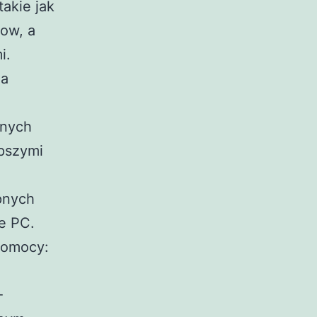
akie jak
now, a
i.
ma
jnych
pszymi
pnych
e PC.
 pomocy:
-