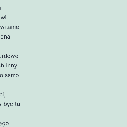
u
owi
witanie
zona
zardowe
ch inny
to samo
ci,
e byc tu
 –
ego