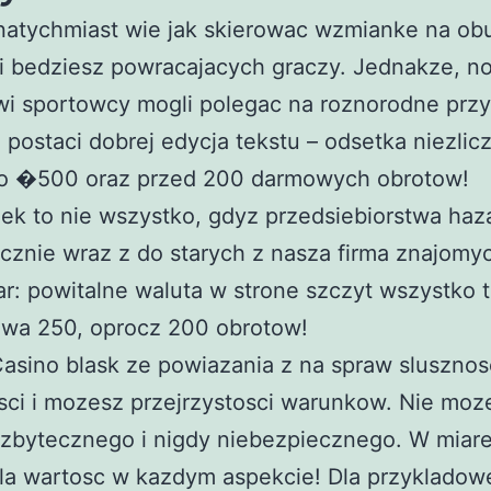
natychmiast wie jak skierowac wzmianke na ob
i bedziesz powracajacych graczy. Jednakze, n
i sportowcy mogli polegac na roznorodne przy
 postaci dobrej edycja tekstu – odsetka niezlic
do �500 oraz przed 200 darmowych obrotow!
ek to nie wszystko, gdyz przedsiebiorstwa ha
cznie wraz z do starych z nasza firma znajomy
ar: powitalne waluta w strone szczyt wszystko 
dwa 250, oprocz 200 obrotow!
Casino blask ze powiazania z na spraw slusznos
ci i mozesz przejrzystosci warunkow. Nie moz
 zbytecznego i nigdy niebezpiecznego. W miare
la wartosc w kazdym aspekcie! Dla przykladow