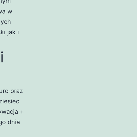
lnym
owa w
nych
i jak i
i
uro oraz
ziesiec
ywacja +
go dnia