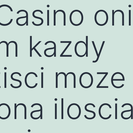
 Casino on
ym kazdy
isci moze
ona ilosci