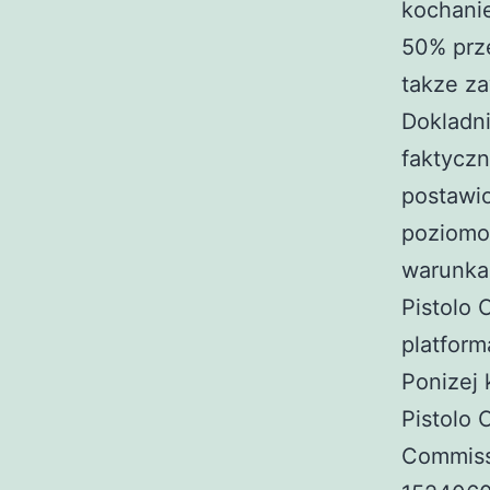
kochanie
50% prze
takze za
Dokladn
faktycz
postawi
poziomo
warunka
Pistolo
platform
Ponizej 
Pistolo 
Commiss