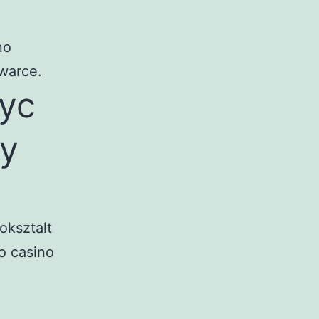
no
iwarce.
yc
wy
oksztalt
o casino
z