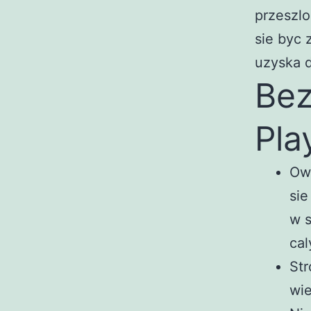
przeszlo
sie byc 
uzyska 
Bez
Pla
Owo
sie
w s
cal
Str
wie