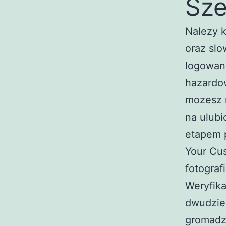
Sze
Nalezy k
oraz slo
logowani
hazardo
mozesz 
na ulub
etapem 
Your Cus
fotograf
Weryfika
dwudzies
gromadz