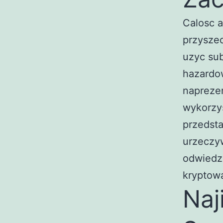
Calosc a
przyszed
uzyc sub
hazardo
naprezen
wykorzy
przedsta
urzeczyw
odwiedze
kryptowa
Naj