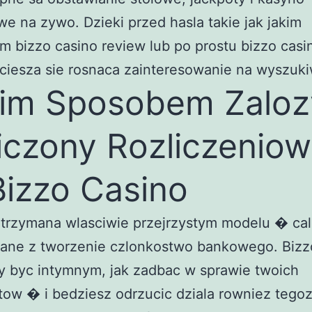
e na zywo. Dzieki przed hasla takie jak jakim
 bizzo casino review lub po prostu bizzo casi
 ciesza sie rosnaca zainteresowanie na wyszuk
im Sposobem Zaloz
iczony Rozliczenio
izzo Casino
trzymana wlasciwie przejrzystym modelu � cal
zane z tworzenie czlonkostwo bankowego. Bizz
y byc intymnym, jak zadbac w sprawie twoich
tow � i bedziesz odrzucic dziala rowniez tego