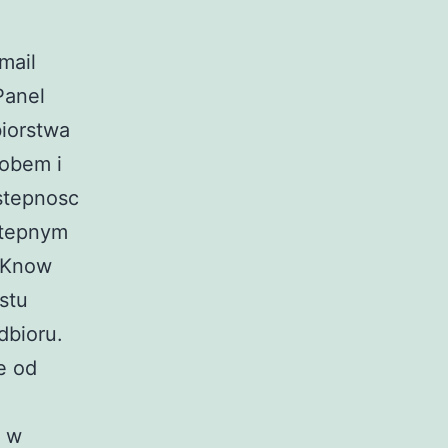
mail
Panel
biorstwa
obem i
stepnosc
stepnym
� Know
stu
dbioru.
e od
 w