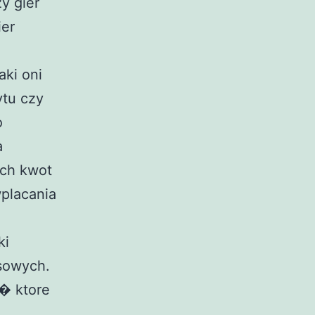
y gier
ier
aki oni
ytu czy
o
a
ch kwot
placania
ki
sowych.
 � ktore