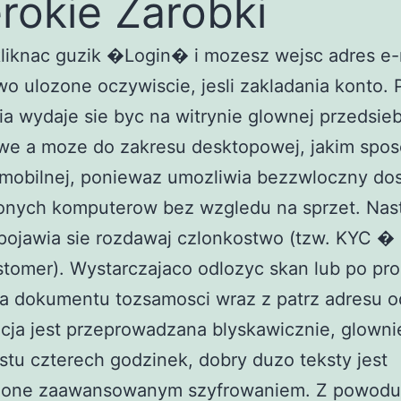
rokie Zarobki
liknac guzik �Login� i mozesz wejsc adres e-
wo ulozone oczywiscie, jesli zakladania konto. 
a wydaje sie byc na witrynie glownej przedsie
we a moze do zakresu desktopowej, jakim spos
mobilnej, poniewaz umozliwia bezzwloczny do
ionych komputerow bez wzgledu na sprzet. Na
pojawia sie rozdawaj czlonkostwo (tzw. KYC 
tomer). Wystarczajaco odlozyc skan lub po pro
ia dokumentu tozsamosci wraz z patrz adresu o
cja jest przeprowadzana blyskawicznie, glowni
tu czterech godzinek, dobry duzo teksty jest
one zaawansowanym szyfrowaniem. Z powodu