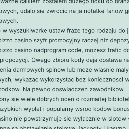
wazne calkiem zostalem duzego tloku do branz
owych, udalo sie zwrocic na ja notatke fanow g
sowych.
 w wyszukiwarke ustaw fraze tego rodzaju do j
izzo casino szyfr promocyjny raczej niz depoz
bizzo casino nadprogram code, mozesz trafic d
propozycji. Owego zbioru kody daja dostawa n
enia darmowych spinow lub moze wlasnie maly
ych, wykazac wykorzystac bez koniecznosci w
srodkow. Na pewno doswiadczen zawodnikow
ny sie wiele dobrych ocen o rozmaitej bibliote
 szybkich wyplat i popularny wsrod kodow bonu
sino nie powstrzymuje sie wylacznie w slotow
pne sa obstawianie stolowe, jackpoty i kasyno