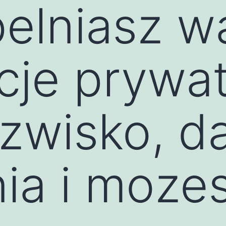
elniasz w
cje prywa
azwisko, d
ia i mozes