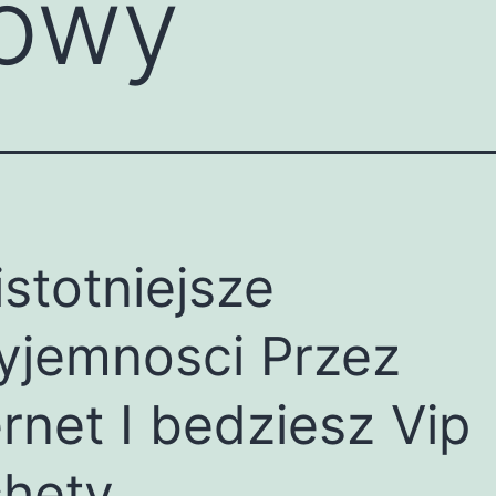
owy
istotniejsze
yjemnosci Przez
ernet I bedziesz Vip
hety