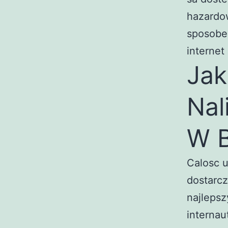
hazardow
sposobem
internet
Jak
Nal
W B
Calosc u
dostarc
najlepsz
internau