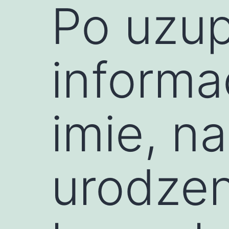
Po uzup
informa
imie, n
urodzen