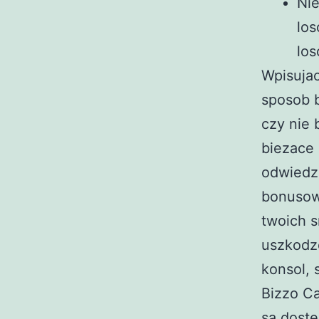
Nie
los
lo
Wpisujac
sposob b
czy nie 
biezace 
odwiedz
bonusow
twoich 
uszkodzo
konsol,
Bizzo Ca
sa doste