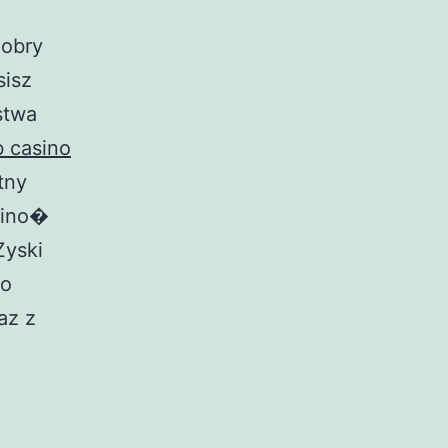
dobry
sisz
stwa
b casino
tny
sino�
Zyski
do
az z