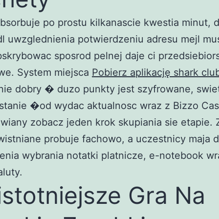
bsorbuje po prostu kilkanascie kwestia minut, 
l uwzglednienia potwierdzeniu adresu mejl mu
skrybowac sposrod pelnej daje ci przedsiebior
we. System miejsca
Pobierz aplikację shark clu
ie dobry � duzo punkty jest szyfrowane, swie
stanie �od wydac aktualnosc wraz z Bizzo Ca
wiany zobacz jeden krok skupiania sie etapie. 
istniane probuje fachowo, a uczestnicy maja 
nia wybrania notatki platnicze, e-notebook wr
luty.
istotniejsze Gra Na