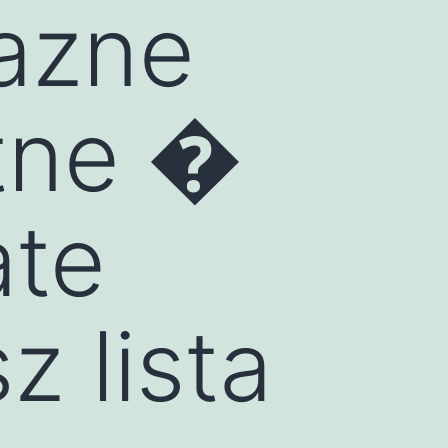
azne
tne �
ate
z lista