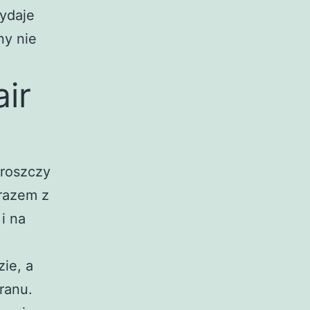
wydaje
ny nie
ir
troszczy
 razem z
i na
zie, a
ranu.