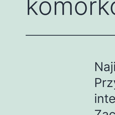
komork
Naj
Prz
int
Zac