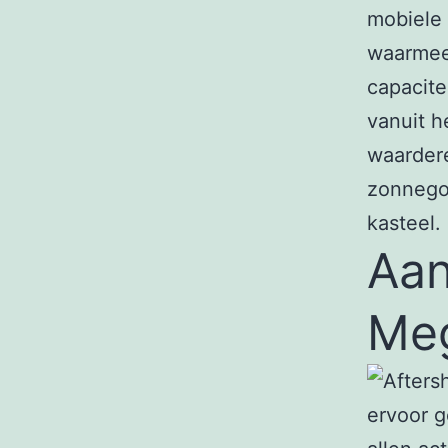
mobiele 
waarmee
capacite
vanuit h
waardere
zonnego,
kasteel.
Aa
Me
ervoor g