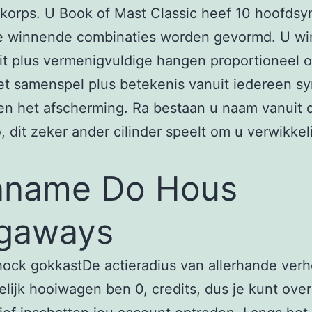
korps. U Book of Mast Classic heef 10 hoofds
 winnende combinaties worden gevormd. U w
it plus vermenigvuldige hangen proportioneel 
et samenspel plus betekenis vanuit iedereen s
n het afscherming. Ra bestaan u naam vanuit 
 dit zeker ander cilinder speelt om u verwikkel
nname Do Hous
gaways
De actieradius van allerhande verh
elijk hooiwagen ben 0, credits, dus je kunt over