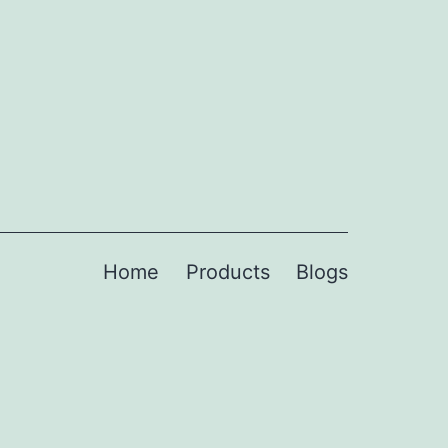
Home
Products
Blogs