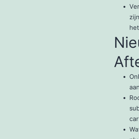
Ver
zij
he
Nie
Aft
Onl
aan
Roc
sub
car
Wat