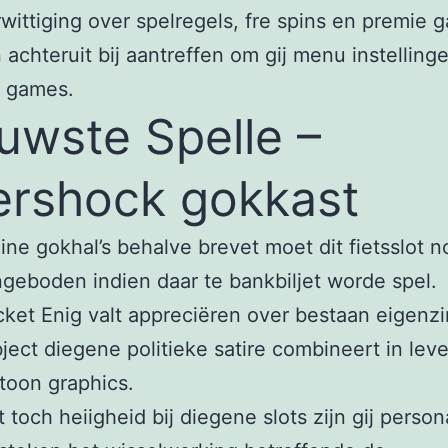
wittiging over spelregels, fre spins en premie 
n achteruit bij aantreffen om gij menu instelling
t games.
uwste Spelle –
ershock gokkast
ine gokhal’s behalve brevet moet dit fietsslot 
geboden indien daar te bankbiljet worde spel.
ket Enig valt appreciëren over bestaan eigenz
ject diegene politieke satire combineert in lev
toon graphics.
 toch heiigheid bij diegene slots zijn gij perso