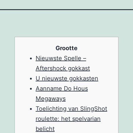
Grootte
Nieuwste Spelle –
Aftershock gokkast
U nieuwste gokkasten
Aanname Do Hous
Megaways
Toelichting van SlingShot
roulette: het spelvarian
belicht