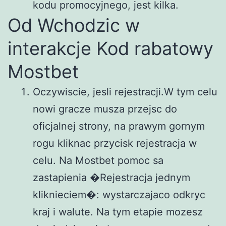
kodu promocyjnego, jest kilka.
Od Wchodzic w
interakcje Kod rabatowy
Mostbet
Oczywiscie, jesli rejestracji.W tym celu
nowi gracze musza przejsc do
oficjalnej strony, na prawym gornym
rogu kliknac przycisk rejestracja w
celu. Na Mostbet pomoc sa
zastapienia �Rejestracja jednym
kliknieciem�: wystarczajaco odkryc
kraj i walute. Na tym etapie mozesz