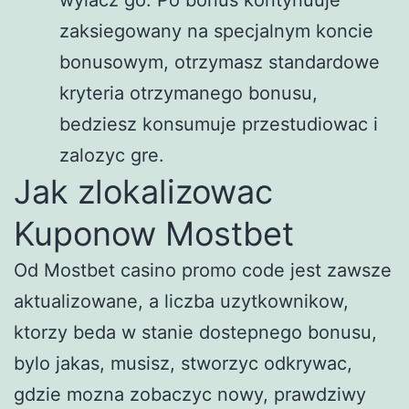
zaksiegowany na specjalnym koncie
bonusowym, otrzymasz standardowe
kryteria otrzymanego bonusu,
bedziesz konsumuje przestudiowac i
zalozyc gre.
Jak zlokalizowac
Kuponow Mostbet
Od Mostbet casino promo code jest zawsze
aktualizowane, a liczba uzytkownikow,
ktorzy beda w stanie dostepnego bonusu,
bylo jakas, musisz, stworzyc odkrywac,
gdzie mozna zobaczyc nowy, prawdziwy