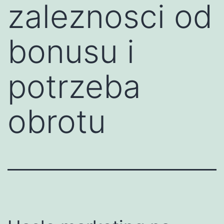
zaleznosci od
bonusu i
potrzeba
obrotu