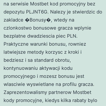
na serwisie Mostbet kod promocyjny bez
depozytu PLJNT6G. Nalezy je stwierdzic do
zakladce �Bonusy�, wtedy na
czlonkostwo bonusowe gracza wplynie
bezplatne dwadziescia piec PLN.
Praktyczne warunki bonusu, rowniez
latwiejsze metody korzysc z kroki i
bedziesz i sa standard obrotu,
kontynuowaniu aktywacji kodu
promocyjnego i mozesz bonusu jest
wlasciwie wyswietlane na profilu gracza.
Zaprezentowalismy partnerow Mostbet
kody promocyjne, kiedys kilka rabaty bylo