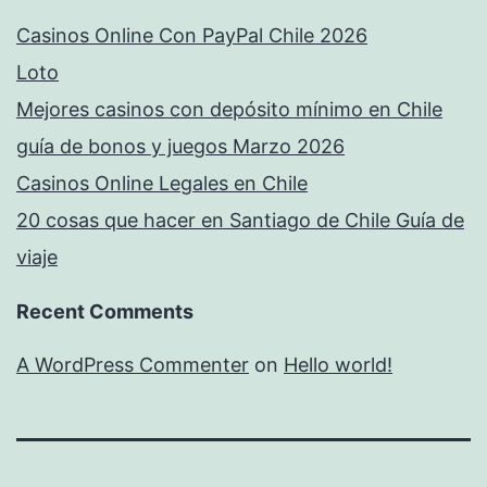
Casinos Online Con PayPal Chile 2026
Loto
Mejores casinos con depósito mínimo en Chile
guía de bonos y juegos Marzo 2026
Casinos Online Legales en Chile
20 cosas que hacer en Santiago de Chile Guía de
viaje
Recent Comments
A WordPress Commenter
on
Hello world!