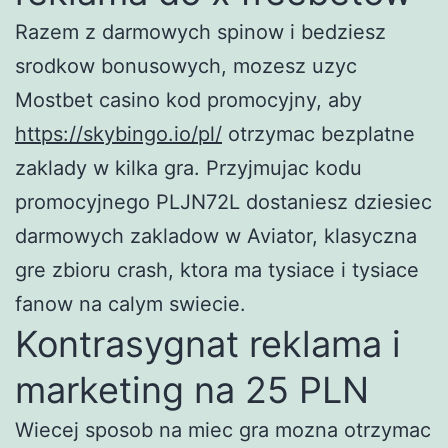
Razem z darmowych spinow i bedziesz
srodkow bonusowych, mozesz uzyc
Mostbet casino kod promocyjny, aby
https://skybingo.io/pl/
otrzymac bezplatne
zaklady w kilka gra. Przyjmujac kodu
promocyjnego PLJN72L dostaniesz dziesiec
darmowych zakladow w Aviator, klasyczna
gre zbioru crash, ktora ma tysiace i tysiace
fanow na calym swiecie.
Kontrasygnat reklama i
marketing na 25 PLN
Wiecej sposob na miec gra mozna otrzymac