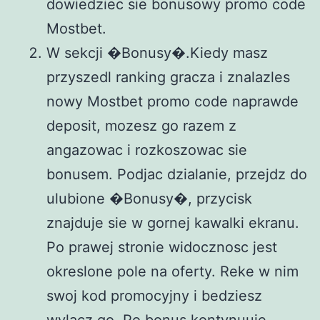
dowiedziec sie bonusowy promo code
Mostbet.
W sekcji �Bonusy�.Kiedy masz
przyszedl ranking gracza i znalazles
nowy Mostbet promo code naprawde
deposit, mozesz go razem z
angazowac i rozkoszowac sie
bonusem. Podjac dzialanie, przejdz do
ulubione �Bonusy�, przycisk
znajduje sie w gornej kawalki ekranu.
Po prawej stronie widocznosc jest
okreslone pole na oferty. Reke w nim
swoj kod promocyjny i bedziesz
wylacz go. Po bonus kontynuuje