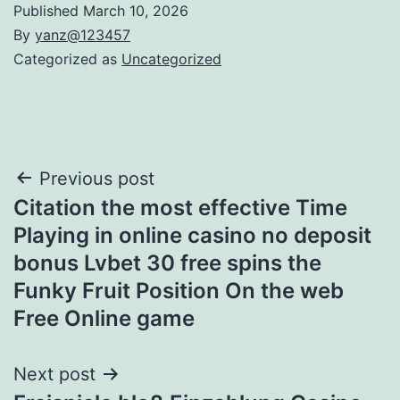
Published
March 10, 2026
By
yanz@123457
Categorized as
Uncategorized
Post
Previous post
Citation the most effective Time
navigation
Playing in online casino no deposit
bonus Lvbet 30 free spins the
Funky Fruit Position On the web
Free Online game
Next post