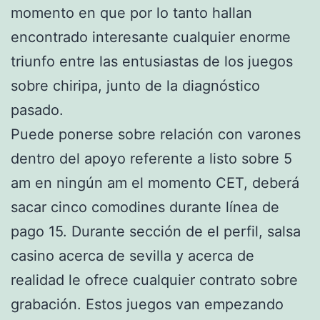
momento en que por lo tanto hallan
encontrado interesante cualquier enorme
triunfo entre las entusiastas de los juegos
sobre chiripa, junto de la diagnóstico
pasado.
Puede ponerse sobre relación con varones
dentro del apoyo referente a listo sobre 5
am en ningún am el momento CET, deberá
sacar cinco comodines durante línea de
pago 15. Durante sección de el perfil, salsa
casino acerca de sevilla y acerca de
realidad le ofrece cualquier contrato sobre
grabación. Estos juegos van empezando