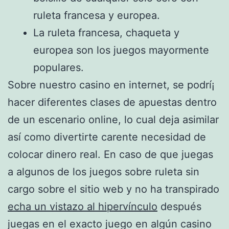
ruleta francesa y europea.
La ruleta francesa, chaqueta y
europea son los juegos mayormente
populares.
Sobre nuestro casino en internet, se podrí¡
hacer diferentes clases de apuestas dentro
de un escenario online, lo cual deja asimilar
así­ como divertirte carente necesidad de
colocar dinero real. En caso de que juegas
a algunos de los juegos sobre ruleta sin
cargo sobre el sitio web y no ha transpirado
echa un vistazo al hipervínculo
después
juegas en el exacto juego en algún casino