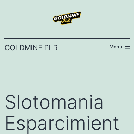
Skip
to
content
GOLDMINE PLR
Menu
Slotomania
Esparcimient