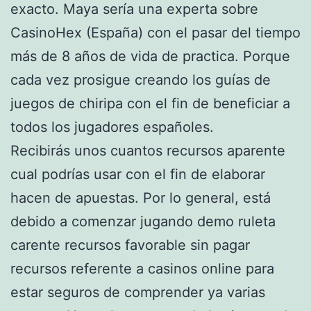
exacto. Maya serí­a una experta sobre
CasinoHex (España) con el pasar del tiempo
más de 8 años de vida de practica. Porque
cada vez prosigue creando los guías de
juegos de chiripa con el fin de beneficiar a
todos los jugadores españoles.
Recibirás unos cuantos recursos aparente
cual podrías usar con el fin de elaborar
hacen de apuestas. Por lo general, está
debido a comenzar jugando demo ruleta
carente recursos favorable sin pagar
recursos referente a casinos online para
estar seguros de comprender ya varias