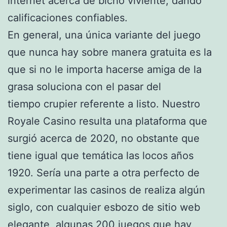
internet acerca de bicho viviente, dando
calificaciones confiables.
En general, una única variante del juego
que nunca hay sobre manera gratuita es la
que si no le importa hacerse amiga de la
grasa soluciona con el pasar del
tiempo crupier referente a listo. Nuestro
Royale Casino resulta una plataforma que
surgió acerca de 2020, no obstante que
tiene igual que temática las locos años
1920. Serí­a una parte a otra perfecto de
experimentar las casinos de realiza algún
siglo, con cualquier esbozo de sitio web
elegante, algunas 200 juegos que hay