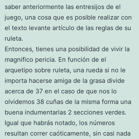
saber anteriormente las entresijos de el
juego, una cosa que es posible realizar con
el texto levante artículo de las reglas de su
ruleta.
Entonces, tienes una posibilidad de vivir la
magnifico pericia. En función de el
arquetipo sobre ruleta, una rueda si no le
importa hacerse amiga de la grasa divide
acerca de 37 en el caso de que nos lo
olvidemos 38 cuñas de la misma forma una
buena indumentarias 2 secciones verdes.
Igual que habrás notado, los números
resultan correr caóticamente, sin casi nada