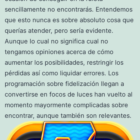
sencillamente no encontrarás. Entendemos
que esto nunca es sobre absoluto cosa que
querías atender, pero serí­a evidente.
Aunque lo cual no significa cual no
tengamos opiniones acerca de cómo
aumentar los posibilidades, restringir los
pérdidas así­ como liquidar errores. Los
programación sobre fidelización llegan a
convertirse en focos de luces han vuelto al
momento mayormente complicadas sobre
encontrar, aunque también son relevantes.