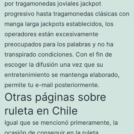
por tragamonedas joviales jackpot
progresivo hasta tragamonedas clásicas con
manga larga jackpots establecidos, los
operadores están excesivamente
preocupados para los palabras y no ha
transpirado condiciones. Con el fin de
escoger la difusión una vez que su
entretenimiento se mantenga elaborado,
permite tu e-mail posteriormente.
Otras páginas sobre
ruleta en Chile
Igual que se mencionó primeramente, la
ocasión de conseguir en la ruleta