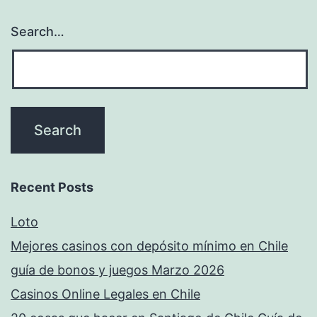
Search…
Recent Posts
Loto
Mejores casinos con depósito mínimo en Chile
guía de bonos y juegos Marzo 2026
Casinos Online Legales en Chile