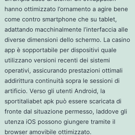
hanno ottimizzato l’ornamento a agire bene
come contro smartphone che su tablet,
adattando macchinalmente l’interfaccia alle
diverse dimensioni dello schermo. La casino
app è sopportabile per dispositivi quale
utilizzano versioni recenti dei sistemi
operativi, assicurando prestazioni ottimali
addirittura continuità sopra le sessioni di
artificio. Verso gli utenti Android, la
sportitaliabet apk può essere scaricata di
fronte dal situazione permesso, laddove gli
utenza iOS possono giungere tramite il
browser amovibile ottimizzato.