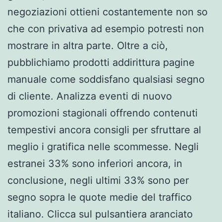
negoziazioni ottieni costantemente non so
che con privativa ad esempio potresti non
mostrare in altra parte. Oltre a ciò,
pubblichiamo prodotti addirittura pagine
manuale come soddisfano qualsiasi segno
di cliente. Analizza eventi di nuovo
promozioni stagionali offrendo contenuti
tempestivi ancora consigli per sfruttare al
meglio i gratifica nelle scommesse. Negli
estranei 33% sono inferiori ancora, in
conclusione, negli ultimi 33% sono per
segno sopra le quote medie del traffico
italiano. Clicca sul pulsantiera aranciato