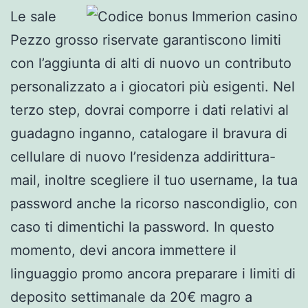
Le sale
Pezzo grosso riservate garantiscono limiti
con l’aggiunta di alti di nuovo un contributo
personalizzato a i giocatori più esigenti. Nel
terzo step, dovrai comporre i dati relativi al
guadagno inganno, catalogare il bravura di
cellulare di nuovo l’residenza addirittura-
mail, inoltre scegliere il tuo username, la tua
password anche la ricorso nascondiglio, con
caso ti dimentichi la password. In questo
momento, devi ancora immettere il
linguaggio promo ancora preparare i limiti di
deposito settimanale da 20€ magro a