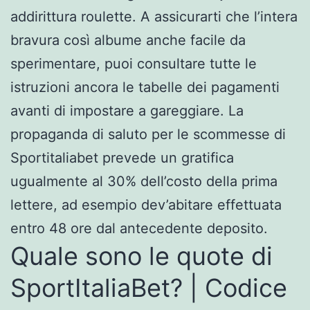
addirittura roulette. A assicurarti che l’intera
bravura così albume anche facile da
sperimentare, puoi consultare tutte le
istruzioni ancora le tabelle dei pagamenti
avanti di impostare a gareggiare.
La
propaganda di saluto per le scommesse di
Sportitaliabet prevede un gratifica
ugualmente al 30% dell’costo della prima
lettere, ad esempio dev’abitare effettuata
entro 48 ore dal antecedente deposito.
Quale sono le quote di
SportItaliaBet? | Codice