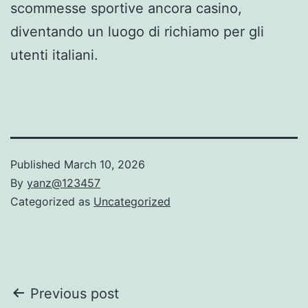
scommesse sportive ancora casino,
diventando un luogo di richiamo per gli
utenti italiani.
Published
March 10, 2026
By
yanz@123457
Categorized as
Uncategorized
Post
Previous post