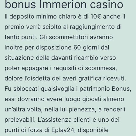
bonus Immerion casino
Il deposito minimo chiaro è di 10€ anche il
premio verrà sciolto al raggiungimento di
tanto punti. Gli scommettitori avranno
inoltre per disposizione 60 giorni dal
situazione della davanti ricambio verso
poter appagare i requisiti di scommesa,
dolore l’disdetta dei averi gratifica ricevuti.
Fu sbloccati qualsivoglia i patrimonio Bonus,
essi dovranno avere luogo giocati almeno
un’altra volta, nella lui pienezza, a renderli
prelevabili. L’assistenza clienti è uno dei
punti di forza di Eplay24, disponibile