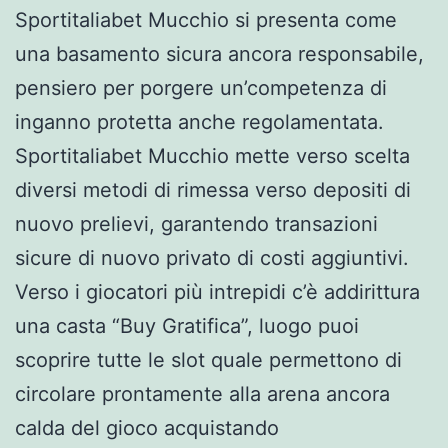
Sportitaliabet Mucchio si presenta come
una basamento sicura ancora responsabile,
pensiero per porgere un’competenza di
inganno protetta anche regolamentata.
Sportitaliabet Mucchio mette verso scelta
diversi metodi di rimessa verso depositi di
nuovo prelievi, garantendo transazioni
sicure di nuovo privato di costi aggiuntivi.
Verso i giocatori più intrepidi c’è addirittura
una casta “Buy Gratifica”, luogo puoi
scoprire tutte le slot quale permettono di
circolare prontamente alla arena ancora
calda del gioco acquistando