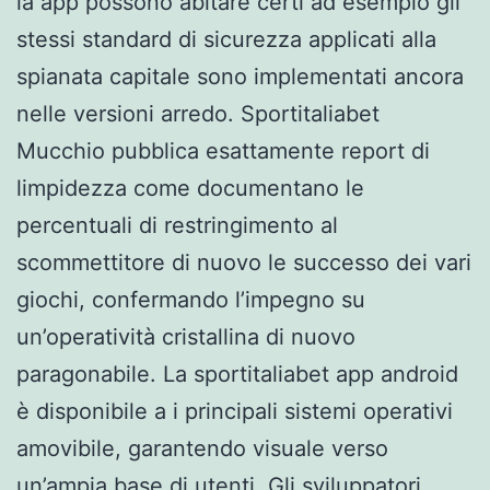
la app possono abitare certi ad esempio gli
stessi standard di sicurezza applicati alla
spianata capitale sono implementati ancora
nelle versioni arredo. Sportitaliabet
Mucchio pubblica esattamente report di
limpidezza come documentano le
percentuali di restringimento al
scommettitore di nuovo le successo dei vari
giochi, confermando l’impegno su
un’operatività cristallina di nuovo
paragonabile. La sportitaliabet app android
è disponibile a i principali sistemi operativi
amovibile, garantendo visuale verso
un’ampia base di utenti. Gli sviluppatori