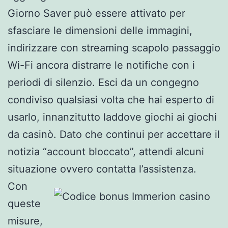
Giorno Saver può essere attivato per
sfasciare le dimensioni delle immagini,
indirizzare con streaming scapolo passaggio
Wi-Fi ancora distrarre le notifiche con i
periodi di silenzio. Esci da un congegno
condiviso qualsiasi volta che hai esperto di
usarlo, innanzitutto laddove giochi ai giochi
da casinò. Dato che continui per accettare il
notizia “account bloccato”, attendi alcuni
situazione ovvero contatta l’assistenza.
Con
queste
misure,