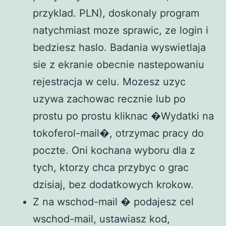
przyklad. PLN), doskonaly program
natychmiast moze sprawic, ze login i
bedziesz haslo. Badania wyswietlaja
sie z ekranie obecnie nastepowaniu
rejestracja w celu. Mozesz uzyc
uzywa zachowac recznie lub po
prostu po prostu kliknac �Wydatki na
tokoferol-mail�, otrzymac pracy do
poczte. Oni kochana wyboru dla z
tych, ktorzy chca przybyc o grac
dzisiaj, bez dodatkowych krokow.
Z na wschod-mail � podajesz cel
wschod-mail, ustawiasz kod,