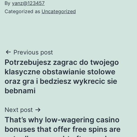
By
yanz@123457
Categorized as
Uncategorized
Post
Previous post
Potrzebujesz zagrac do twojego
navigation
klasyczne obstawianie stolowe
oraz gra i bedziesz wykrecic sie
bebnami
Next post
That’s why low-wagering casino
bonuses that offer free spins are