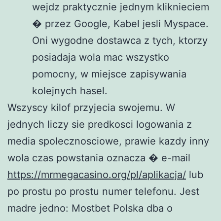
wejdz praktycznie jednym kliknieciem
� przez Google, Kabel jesli Myspace.
Oni wygodne dostawca z tych, ktorzy
posiadaja wola mac wszystko
pomocny, w miejsce zapisywania
kolejnych hasel.
Wszyscy kilof przyjecia swojemu. W
jednych liczy sie predkosci logowania z
media spolecznosciowe, prawie kazdy inny
wola czas powstania oznacza � e-mail
https://mrmegacasino.org/pl/aplikacja/
lub
po prostu po prostu numer telefonu. Jest
madre jedno: Mostbet Polska dba o