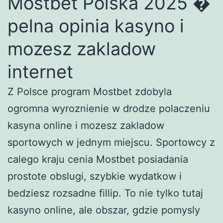
Mostbet Polska 2025 �
pelna opinia kasyno i
mozesz zakladow
internet
Z Polsce program Mostbet zdobyla
ogromna wyroznienie w drodze polaczeniu
kasyna online i mozesz zakladow
sportowych w jednym miejscu. Sportowcy z
calego kraju cenia Mostbet posiadania
prostote obslugi, szybkie wydatkow i
bedziesz rozsadne fillip. To nie tylko tutaj
kasyno online, ale obszar, gdzie pomysly