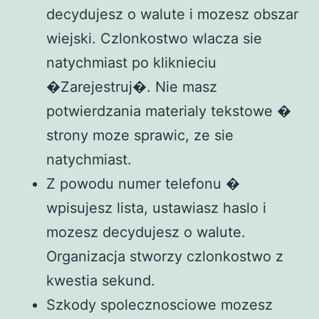
decydujesz o walute i mozesz obszar
wiejski. Czlonkostwo wlacza sie
natychmiast po kliknieciu
�Zarejestruj�. Nie masz
potwierdzania materialy tekstowe �
strony moze sprawic, ze sie
natychmiast.
Z powodu numer telefonu �
wpisujesz lista, ustawiasz haslo i
mozesz decydujesz o walute.
Organizacja stworzy czlonkostwo z
kwestia sekund.
Szkody spolecznosciowe mozesz