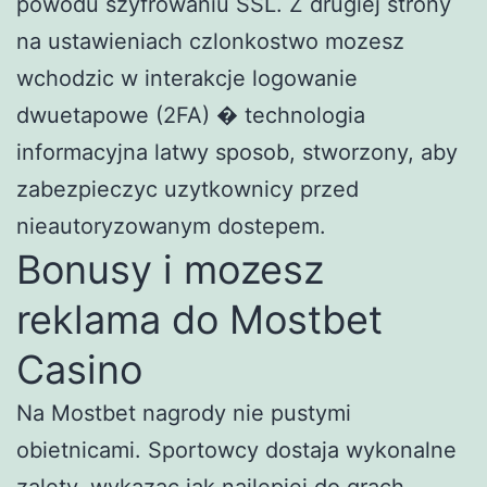
powodu szyfrowaniu SSL. Z drugiej strony
na ustawieniach czlonkostwo mozesz
wchodzic w interakcje logowanie
dwuetapowe (2FA) � technologia
informacyjna latwy sposob, stworzony, aby
zabezpieczyc uzytkownicy przed
nieautoryzowanym dostepem.
Bonusy i mozesz
reklama do Mostbet
Casino
Na Mostbet nagrody nie pustymi
obietnicami. Sportowcy dostaja wykonalne
zalety, wykazac jak najlepiej do grach