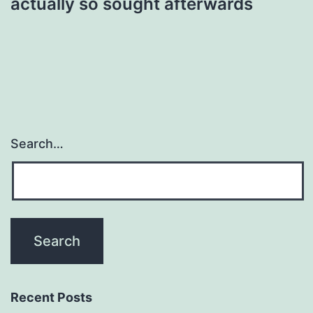
actually so sought afterwards
Search…
Recent Posts