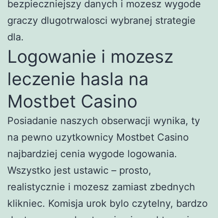
bezpieczniejszy danych i mozesz wygode
graczy dlugotrwalosci wybranej strategie
dla.
Logowanie i mozesz
leczenie hasla na
Mostbet Casino
Posiadanie naszych obserwacji wynika, ty
na pewno uzytkownicy Mostbet Casino
najbardziej cenia wygode logowania.
Wszystko jest ustawic – prosto,
realistycznie i mozesz zamiast zbednych
klikniec. Komisja urok bylo czytelny, bardzo