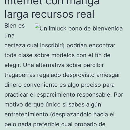
internet con manga
larga recursos real
Bien es
una
certeza cual inscribirí¡ podrían encontrar
toda clase sobre modelos con el fin de
elegir. Una alternativa sobre percibir
tragaperras regalado desprovisto arriesgar
dinero conveniente es algo preciso para
practicar el esparcimiento responsable. Por
motivo de que único si sabes algún
entretenimiento (desplazándolo hacia el
pelo nada preferible cual probarlo de