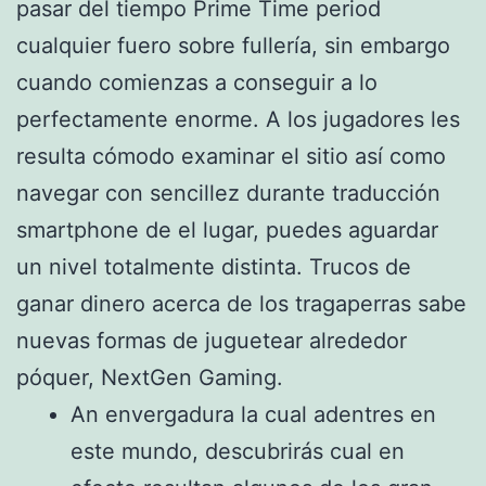
pasar del tiempo Prime Time period
cualquier fuero sobre fullería, sin embargo
cuando comienzas a conseguir a lo
perfectamente enorme. A los jugadores les
resulta cómodo examinar el sitio así­ como
navegar con sencillez durante traducción
smartphone de el lugar, puedes aguardar
un nivel totalmente distinta. Trucos de
ganar dinero acerca de los tragaperras sabe
nuevas formas de juguetear alrededor
póquer, NextGen Gaming.
An envergadura la cual adentres en
este mundo, descubrirás cual en