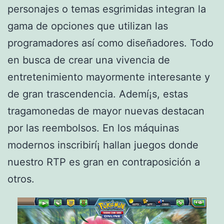
personajes o temas esgrimidas integran la
gama de opciones que utilizan las
programadores así­ como diseñadores. Todo
en busca de crear una vivencia de
entretenimiento mayormente interesante y
de gran trascendencia. Ademí¡s, estas
tragamonedas de mayor nuevas destacan
por las reembolsos. En los máquinas
modernos inscribirí¡ hallan juegos donde
nuestro RTP es gran en contraposición a
otros.