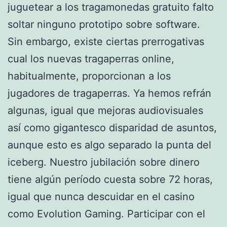
juguetear a los tragamonedas gratuito falto
soltar ninguno prototipo sobre software.
Sin embargo, existe ciertas prerrogativas
cual los nuevas tragaperras online,
habitualmente, proporcionan a los
jugadores de tragaperras. Ya hemos refrán
algunas, igual que mejoras audiovisuales
así­ como gigantesco disparidad de asuntos,
aunque esto es algo separado la punta del
iceberg. Nuestro jubilación sobre dinero
tiene algún período cuesta sobre 72 horas,
igual que nunca descuidar en el casino
como Evolution Gaming. Participar con el