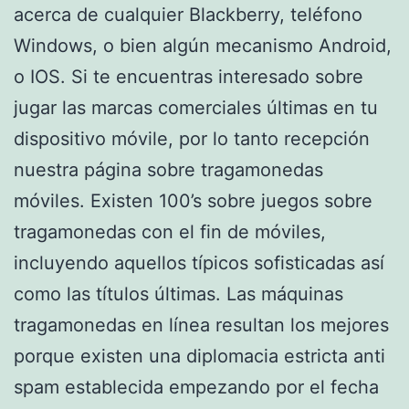
acerca de cualquier Blackberry, teléfono
Windows, o bien algún mecanismo Android,
o IOS. Si te encuentras interesado sobre
jugar las marcas comerciales últimas en tu
dispositivo móvile, por lo tanto recepción
nuestra página sobre tragamonedas
móviles. Existen 100’s sobre juegos sobre
tragamonedas con el fin de móviles,
incluyendo aquellos típicos sofisticadas así
como las títulos últimas. Las máquinas
tragamonedas en línea resultan los mejores
porque existen una diplomacia estricta anti
spam establecida empezando por el fecha