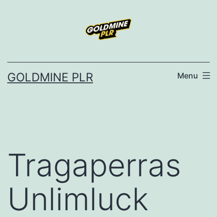
Skip
to
content
GOLDMINE PLR
Menu
Tragaperras
Unlimluck