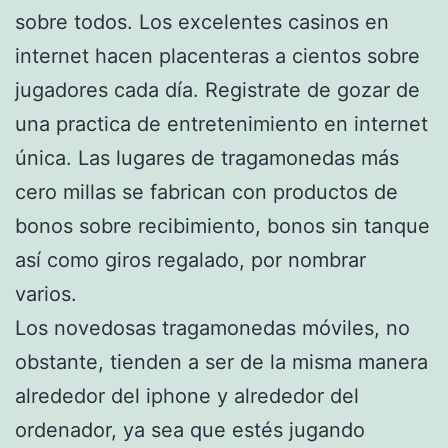
sobre todos. Los excelentes casinos en
internet hacen placenteras a cientos sobre
jugadores cada día. Registrate de gozar de
una practica de entretenimiento en internet
única.
Las lugares de tragamonedas más
cero millas se fabrican con productos de
bonos sobre recibimiento, bonos sin tanque
así­ como giros regalado, por nombrar
varios.
Los novedosas tragamonedas móviles, no
obstante, tienden a ser de la misma manera
alrededor del iphone y alrededor del
ordenador, ya sea que estés jugando