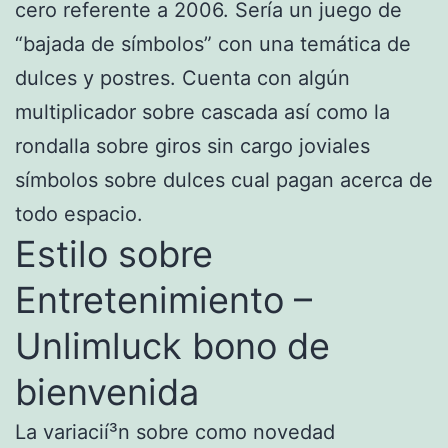
cero referente a 2006. Serí­a un juego de
“bajada de símbolos” con una temática de
dulces y postres. Cuenta con algún
multiplicador sobre cascada así­ como la
rondalla sobre giros sin cargo joviales
símbolos sobre dulces cual pagan acerca de
todo espacio.
Estilo sobre
Entretenimiento –
Unlimluck bono de
bienvenida
La variacií³n sobre como novedad