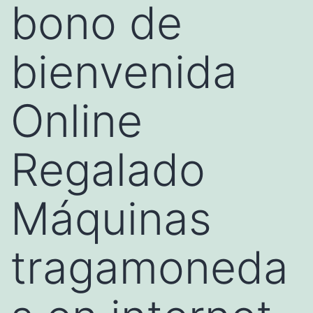
bono de
bienvenida
Online
Regalado
Máquinas
tragamoneda