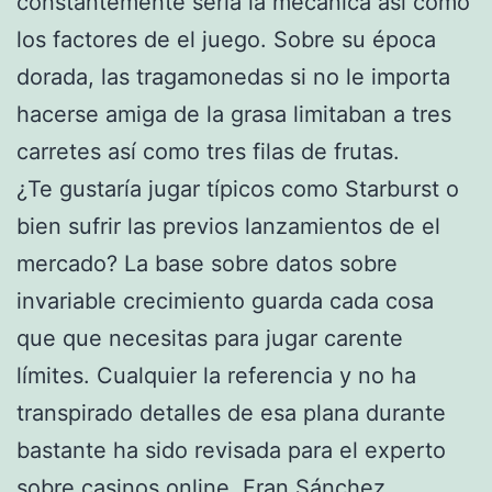
constantemente serí­a la mecánica así­ como
los factores de el juego. Sobre su época
dorada, las tragamonedas si no le importa
hacerse amiga de la grasa limitaban a tres
carretes así­ como tres filas de frutas.
¿Te gustaría jugar típicos como Starburst o
bien sufrir las previos lanzamientos de el
mercado? La base sobre datos sobre
invariable crecimiento guarda cada cosa
que que necesitas para jugar carente
límites. Cualquier la referencia y no ha
transpirado detalles de esa plana durante
bastante ha sido revisada para el experto
sobre casinos online, Fran Sánchez.