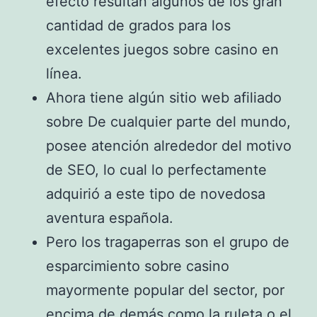
efecto resultan algunos de los gran
cantidad de grados para los
excelentes juegos sobre casino en
línea.
Ahora tiene algún sitio web afiliado
sobre De cualquier parte del mundo,
posee atención alrededor del motivo
de SEO, lo cual lo perfectamente
adquirió a este tipo de novedosa
aventura española.
Pero los tragaperras son el grupo de
esparcimiento sobre casino
mayormente popular del sector, por
encima de demás como la ruleta o el