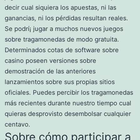
decir cual siquiera los apuestas, ni las
ganancias, ni los pérdidas resultan reales.
Se podrí¡ jugar a muchos nuevos juegos
sobre tragamonedas de modo gratuita.
Determinados cotas de software sobre
casino poseen versiones sobre
demostración de las anteriores
lanzamientos sobre sus propias sitios
oficiales. Puedes percibir los tragamonedas
más recientes durante nuestro tiempo cual
quieras desprovisto desembolsar cualquier
centavo.
Sobre cómo participar a