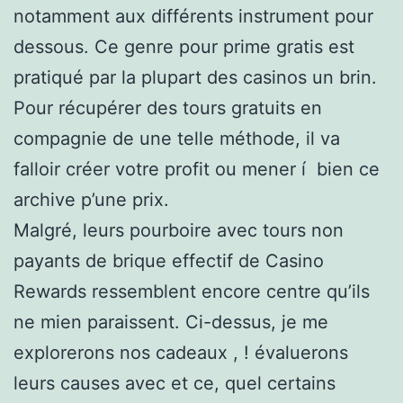
notamment aux différents instrument pour
dessous. Ce genre pour prime gratis est
pratiqué par la plupart des casinos un brin.
Pour récupérer des tours gratuits en
compagnie de une telle méthode, il va
falloir créer votre profit ou mener í bien ce
archive p’une prix.
Malgré, leurs pourboire avec tours non
payants de brique effectif de Casino
Rewards ressemblent encore centre qu’ils
ne mien paraissent. Ci-dessus, je me
explorerons nos cadeaux , ! évaluerons
leurs causes avec et ce, quel certains