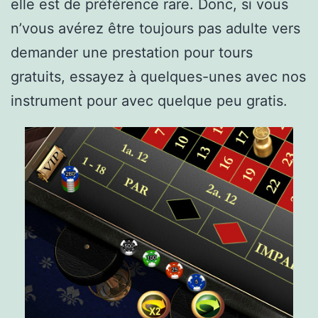
elle est de préférence rare. Donc, si vous
n’vous avérez être toujours pas adulte vers
demander une prestation pour tours
gratuits, essayez à quelques-unes avec nos
instrument pour avec quelque peu gratis.