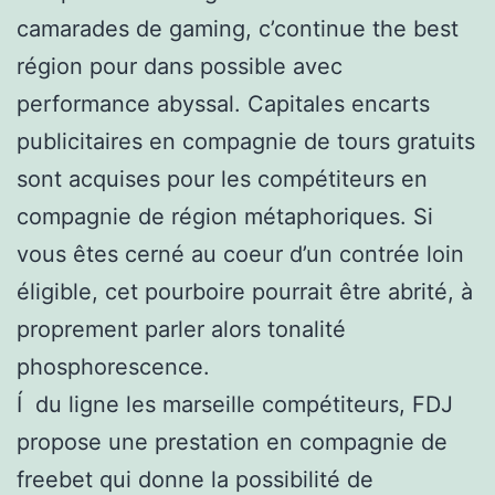
camarades de gaming, c’continue the best
région pour dans possible avec
performance abyssal. Capitales encarts
publicitaires en compagnie de tours gratuits
sont acquises pour les compétiteurs en
compagnie de région métaphoriques. Si
vous êtes cerné au coeur d’un contrée loin
éligible, cet pourboire pourrait être abrité, à
proprement parler alors tonalité
phosphorescence.
Í du ligne les marseille compétiteurs, FDJ
propose une prestation en compagnie de
freebet qui donne la possibilité de