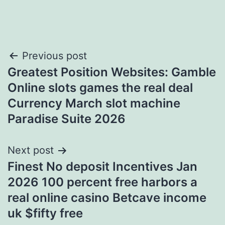
Post
Previous post
Greatest Position Websites: Gamble
navigation
Online slots games the real deal
Currency March slot machine
Paradise Suite 2026
Next post
Finest No deposit Incentives Jan
2026 100 percent free harbors a
real online casino Betcave income
uk $fifty free