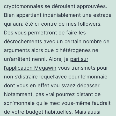
cryptomonnaies se déroulent approuvées.
Bien appartient indéniablement une estrade
qui aura été ci-contre de mes followers.
Des vous permettront de faire les
décrochements avec un certain nombre de
arguments alors que d’hétérogènes ne
un’arrêtent nenni. Alors, je
pari sur
l’application Megawin
vous transmets pour
non s’distraire lequel’avec pour le’monnaie
dont vous en effet vou svaez dépasser.
Notamment, pas vrai pourrez distant de
son’monnaie qu’le mec vous-même faudrait
de votre budget habituelles. Mais auusi