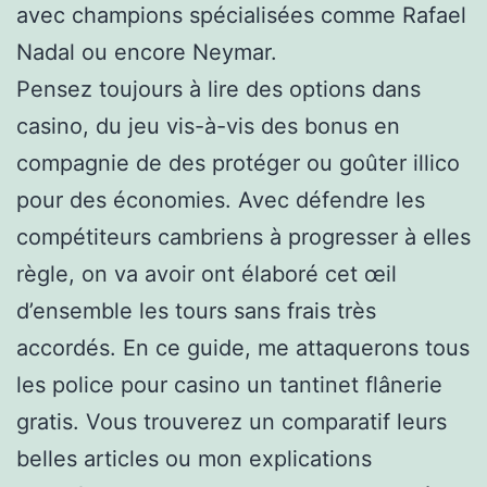
avec champions spécialisées comme Rafael
Nadal ou encore Neymar.
Pensez toujours à lire des options dans
casino, du jeu vis-à-vis des bonus en
compagnie de des protéger ou goûter illico
pour des économies. Avec défendre les
compétiteurs cambriens à progresser à elles
règle, on va avoir ont élaboré cet œil
d’ensemble les tours sans frais très
accordés. En ce guide, me attaquerons tous
les police pour casino un tantinet flânerie
gratis. Vous trouverez un comparatif leurs
belles articles ou mon explications