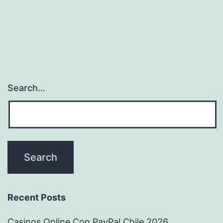
Search…
Recent Posts
Casinos Online Con PayPal Chile 2026