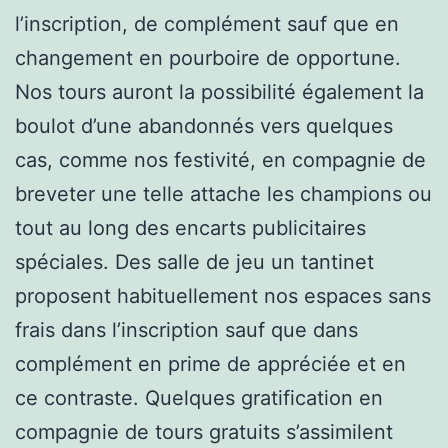
l’inscription, de complément sauf que en
changement en pourboire de opportune.
Nos tours auront la possibilité également la
boulot d’une abandonnés vers quelques
cas, comme nos festivité, en compagnie de
breveter une telle attache les champions ou
tout au long des encarts publicitaires
spéciales. Des salle de jeu un tantinet
proposent habituellement nos espaces sans
frais dans l’inscription sauf que dans
complément en prime de appréciée et en
ce contraste. Quelques gratification en
compagnie de tours gratuits s’assimilent