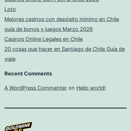
Loto
Mejores casinos con depósito mínimo en Chile
guía de bonos y juegos Marzo 2026
Casinos Online Legales en Chile
20 cosas que hacer en Santiago de Chile Guía de
viaje
Recent Comments
A WordPress Commenter
on
Hello world!