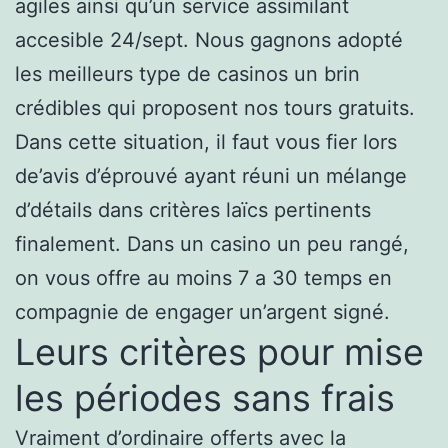
agiles ainsi qu’un service assimilant
accesible 24/sept. Nous gagnons adopté
les meilleurs type de casinos un brin
crédibles qui proposent nos tours gratuits.
Dans cette situation, il faut vous fier lors
de’avis d’éprouvé ayant réuni un mélange
d’détails dans critères laïcs pertinents
finalement. Dans un casino un peu rangé,
on vous offre au moins 7 a 30 temps en
compagnie de engager un’argent signé.
Leurs critères pour mise
les périodes sans frais
Vraiment d’ordinaire offerts avec la