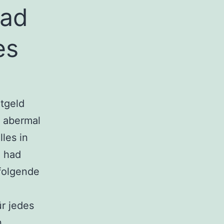
oad
es
htgeld
d abermal
les in
, had
folgende
ür jedes
n