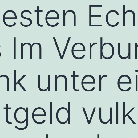
esten Ech
s Im Verb
nk unter e
tgeld vul