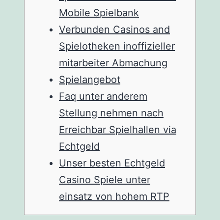
Mobile Spielbank
Verbunden Casinos and
Spielotheken inoffizieller
mitarbeiter Abmachung
Spielangebot
Faq unter anderem
Stellung nehmen nach
Erreichbar Spielhallen via
Echtgeld
Unser besten Echtgeld
Casino Spiele unter
einsatz von hohem RTP