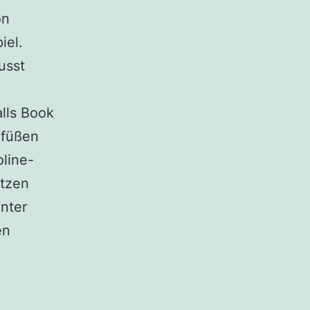
on
iel.
usst
alls Book
 füßen
oline-
itzen
unter
en