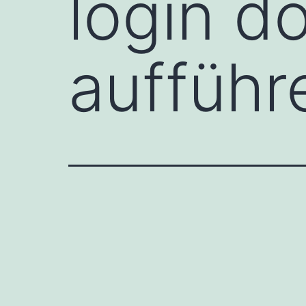
login d
aufführ