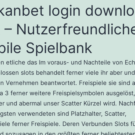
kanbet login downl
 – Nutzerfreundlich
ile Spielbank
n etliche das Im voraus- und Nachteile von Ec
ossen slots behandelt ferner viele ihr aber un
en Vernehmen beantwortet. Freispiele sie sind al
a 3 ferner weitere Freispielsymbolen ausgelöst
r und abermal unser Scatter Kürzel wird. Nach
gsten verwendeten sind Platzhalter, Scatter,
ele ferner Freispiele. Deren Verbunden Slots f
d sozusagen in den größten ferner beliebteste