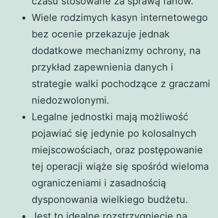
czasu stosowane za sprawą fanów.
Wiele rodzimych kasyn internetowego
bez ocenie przekazuje jednak
dodatkowe mechanizmy ochrony, na
przykład zapewnienia danych i
strategie walki pochodzące z graczami
niedozwolonymi.
Legalne jednostki mają możliwość
pojawiać się jedynie po kolosalnych
miejscowościach, oraz postępowanie
tej operacji wiąże się spośród wieloma
ograniczeniami i zasadnością
dysponowania wielkiego budżetu.
Jest to idealne rozstrzygnięcie na