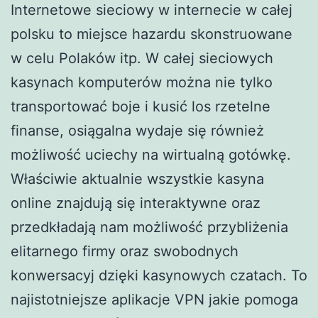
Internetowe sieciowy w internecie w całej
polsku to miejsce hazardu skonstruowane
w celu Polaków itp. W całej sieciowych
kasynach komputerów można nie tylko
transportować boje i kusić los rzetelne
finanse, osiągalna wydaje się również
możliwość uciechy na wirtualną gotówkę.
Właściwie aktualnie wszystkie kasyna
online znajdują się interaktywne oraz
przedkładają nam możliwość przybliżenia
elitarnego firmy oraz swobodnych
konwersacyj dzięki kasynowych czatach. To
najistotniejsze aplikacje VPN jakie pomoga