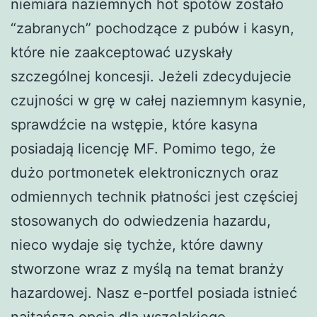
niemiara naziemnych hot spotów zostało
“zabranych” pochodzące z pubów i kasyn,
które nie zaakceptować uzyskały
szczególnej koncesji. Jeżeli zdecydujecie
czujności w grę w całej naziemnym kasynie,
sprawdźcie na wstępie, które kasyna
posiadają licencję MF. Pomimo tego, że
dużo portmonetek elektronicznych oraz
odmiennych technik płatności jest częściej
stosowanych do odwiedzenia hazardu,
nieco wydaje się tychże, które dawny
stworzone wraz z myślą na temat branży
hazardowej. Nasz e-portfel posiada istnieć
najtańszą opcją dla wszelakiego