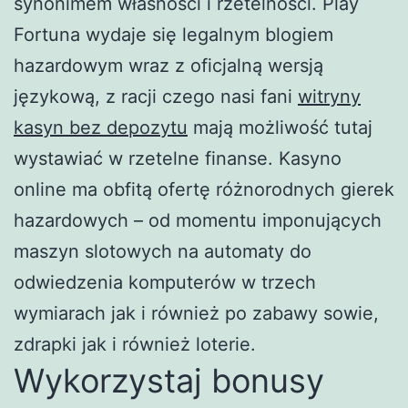
synonimem własności i rzetelności. Play
Fortuna wydaje się legalnym blogiem
hazardowym wraz z oficjalną wersją
językową, z racji czego nasi fani
witryny
kasyn bez depozytu
mają możliwość tutaj
wystawiać w rzetelne finanse. Kasyno
online ma obfitą ofertę różnorodnych gierek
hazardowych – od momentu imponujących
maszyn slotowych na automaty do
odwiedzenia komputerów w trzech
wymiarach jak i również po zabawy sowie,
zdrapki jak i również loterie.
Wykorzystaj bonusy