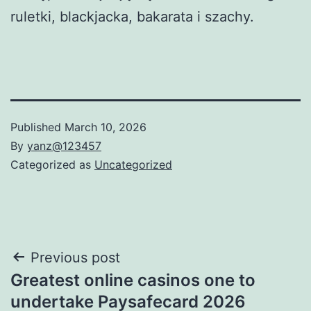
ruletki, blackjacka, bakarata i szachy.
Published
March 10, 2026
By
yanz@123457
Categorized as
Uncategorized
Post
Previous post
Greatest online casinos one to
navigation
undertake Paysafecard 2026