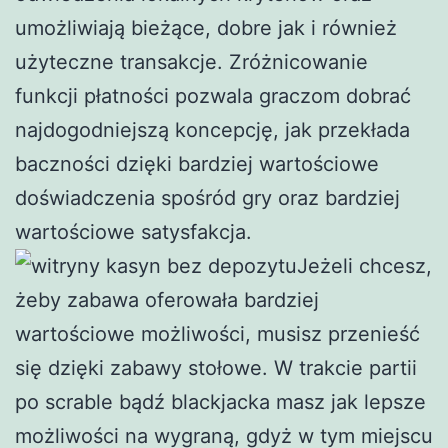
umożliwiają bieżące, dobre jak i również
użyteczne transakcje. Zróżnicowanie
funkcji płatności pozwala graczom dobrać
najdogodniejszą koncepcję, jak przekłada
baczności dzięki bardziej wartościowe
doświadczenia spośród gry oraz bardziej
wartościowe satysfakcja.
Jeżeli chcesz,
żeby zabawa oferowała bardziej
wartościowe możliwości, musisz przenieść
się dzięki zabawy stołowe. W trakcie partii
po scrable bądź blackjacka masz jak lepsze
możliwości na wygraną, gdyż w tym miejscu