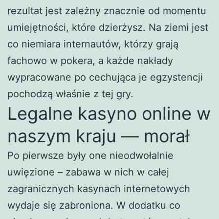
rezultat jest zależny znacznie od momentu
umiejętności, które dzierżysz. Na ziemi jest
co niemiara internautów, którzy grają
fachowo w pokera, a każde nakłady
wypracowane po cechująca je egzystencji
pochodzą właśnie z tej gry.
Legalne kasyno online w
naszym kraju — morał
Po pierwsze były one nieodwołalnie
uwięzione – zabawa w nich w całej
zagranicznych kasynach internetowych
wydaje się zabroniona. W dodatku co