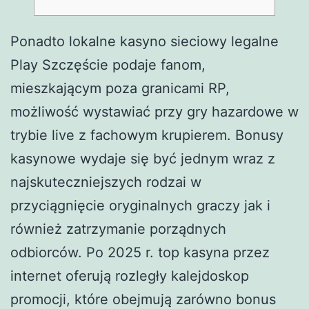
Ponadto lokalne kasyno sieciowy legalne
Play Szczęście podaje fanom,
mieszkającym poza granicami RP,
możliwość wystawiać przy gry hazardowe w
trybie live z fachowym krupierem. Bonusy
kasynowe wydaje się być jednym wraz z
najskuteczniejszych rodzai w
przyciągnięcie oryginalnych graczy jak i
również zatrzymanie porządnych
odbiorców. Po 2025 r.
top kasyna przez
internet oferują rozległy kalejdoskop
promocji, które obejmują zarówno bonus