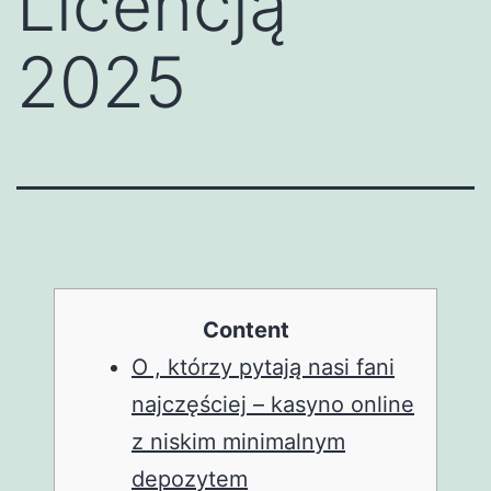
Licencją
2025
Content
O , którzy pytają nasi fani
najczęściej – kasyno online
z niskim minimalnym
depozytem