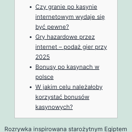
Czy granie po kasynie
internetowym wydaje się
być pewne?
Gry hazardowe przez
internet – podaż gier przy
2025
Bonusy po kasynach w
polsce
W jakim celu należałoby
korzystać bonusów
kasynowych?
Rozrywka inspirowana starożytnym Egiptem