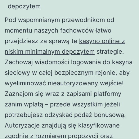
Pod wspomnianym przewodnikom od
momentu naszych fachowców łatwo
przejdziesz za sprawą te
kasyno online z
niskim minimalnym depozytem
strategie.
Zachowaj wiadomości logowania do kasyna
sieciowy w całej bezpiecznym rejonie, aby
wyeliminować nieautoryzowany wejście!
Zaznajom się wraz z zapisami platformy
zanim wpłatą – przede wszystkim jeżeli
potrzebujesz odzyskać podaż bonusową.
Autoryzacje znajdują się klasyfikowane
zgodnie z rozmiarem propozycji oraz