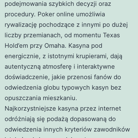
podejmowania szybkich decyzji oraz
procedury. Poker online umożliwia
rywalizację pochodzące z innymi po dużej
liczby przemianach, od momentu Texas
Hold’em przy Omaha. Kasyna pod
energicznie, z istotnymi krupierami, dają
autentyczną atmosferę i interaktywne
doświadczenie, jakie przenosi fanów do
odwiedzenia globu typowych kasyn bez
opuszczania mieszkaniu.
Najkorzystniejsze kasyna przez internet
odróżniają się podażą dopasowaną do
odwiedzenia innych kryteriów zawodników