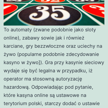
To automaty (zwane podobnie jako sloty
online), zabawy sowie jak i również
karciane, gry bezzwłoczne oraz uciechy na
żywo (popularne podobnie zdecydowanie
kasyno w żywo]). Gra przy kasynie sieciowy
wydaje się być legalna w przypadku, iż
operator ma stosowną autoryzację
hazardową. Odpowiadając pod pytanie,
które kasyna online są ustawowe na
terytorium polski, starczy dodać o ustawie