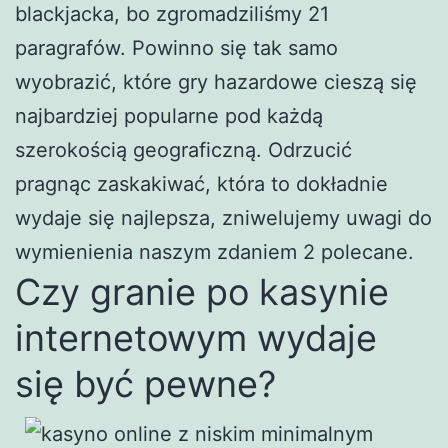
blackjacka, bo zgromadziliśmy 21
paragrafów. Powinno się tak samo
wyobrazić, które gry hazardowe cieszą się
najbardziej popularne pod każdą
szerokością geograficzną. Odrzucić
pragnąc zaskakiwać, która to dokładnie
wydaje się najlepsza, zniwelujemy uwagi do
wymienienia naszym zdaniem 2 polecane.
Czy granie po kasynie
internetowym wydaje
się być pewne?