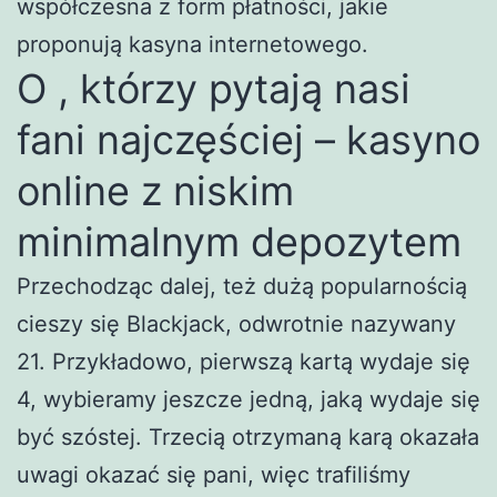
współczesna z form płatności, jakie
proponują kasyna internetowego.
O , którzy pytają nasi
fani najczęściej – kasyno
online z niskim
minimalnym depozytem
Przechodząc dalej, też dużą popularnością
cieszy się Blackjack, odwrotnie nazywany
21. Przykładowo, pierwszą kartą wydaje się
4, wybieramy jeszcze jedną, jaką wydaje się
być szóstej. Trzecią otrzymaną karą okazała
uwagi okazać się pani, więc trafiliśmy