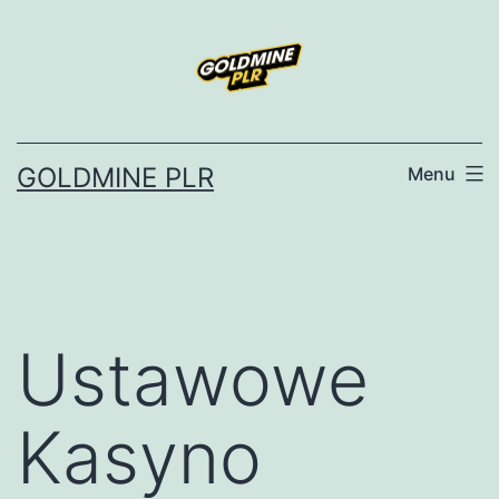
Skip
to
content
GOLDMINE PLR
Menu
Ustawowe
Kasyno