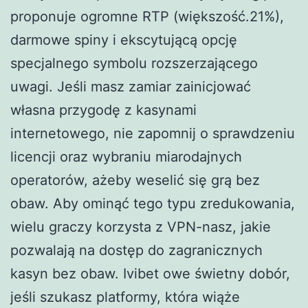
proponuje ogromne RTP (większość.21%),
darmowe spiny i ekscytującą opcję
specjalnego symbolu rozszerzającego
uwagi. Jeśli masz zamiar zainicjować
własna przygodę z kasynami
internetowego, nie zapomnij o sprawdzeniu
licencji oraz wybraniu miarodajnych
operatorów, ażeby weselić się grą bez
obaw. Aby ominąć tego typu zredukowania,
wielu graczy korzysta z VPN-nasz, jakie
pozwalają na dostęp do zagranicznych
kasyn bez obaw.
Ivibet owe świetny dobór,
jeśli szukasz platformy, która wiąże