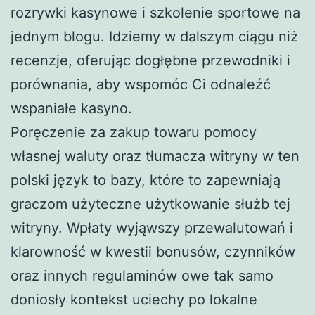
rozrywki kasynowe i szkolenie sportowe na
jednym blogu. Idziemy w dalszym ciągu niż
recenzje, oferując dogłębne przewodniki i
porównania, aby wspomóc Ci odnaleźć
wspaniałe kasyno.
Poręczenie za zakup towaru pomocy
własnej waluty oraz tłumacza witryny w ten
polski język to bazy, które to zapewniają
graczom użyteczne użytkowanie służb tej
witryny. Wpłaty wyjąwszy przewalutowań i
klarowność w kwestii bonusów, czynników
oraz innych regulaminów owe tak samo
doniosły kontekst uciechy po lokalne