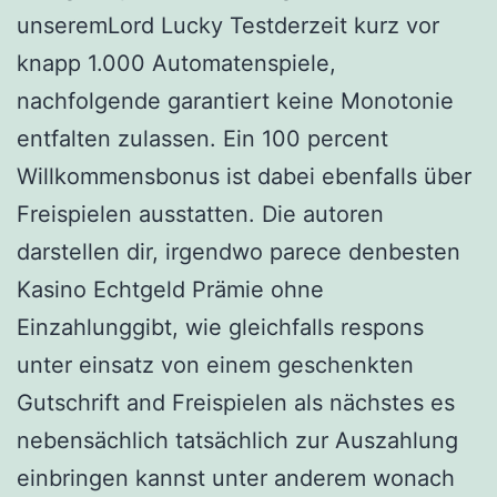
unseremLord Lucky Testderzeit kurz vor
knapp 1.000 Automatenspiele,
nachfolgende garantiert keine Monotonie
entfalten zulassen. Ein 100 percent
Willkommensbonus ist dabei ebenfalls über
Freispielen ausstatten. Die autoren
darstellen dir, irgendwo parece denbesten
Kasino Echtgeld Prämie ohne
Einzahlunggibt, wie gleichfalls respons
unter einsatz von einem geschenkten
Gutschrift and Freispielen als nächstes es
nebensächlich tatsächlich zur Auszahlung
einbringen kannst unter anderem wonach