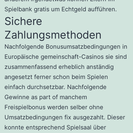
Spielbank gratis um Echtgeld aufführen.
Sichere
Zahlungsmethoden
Nachfolgende Bonusumsatzbedingungen in
Europäische gemeinschaft-Casinos sie sind
zusammenfassend erheblich anständig
angesetzt ferner schon beim Spielen
einfach durchsetzbar. Nachfolgende
Gewinne as part of manchem
Freispielbonus werden selber ohne
Umsatzbedingungen fix ausgezahlt. Dieser
konnte entsprechend Spielsaal über