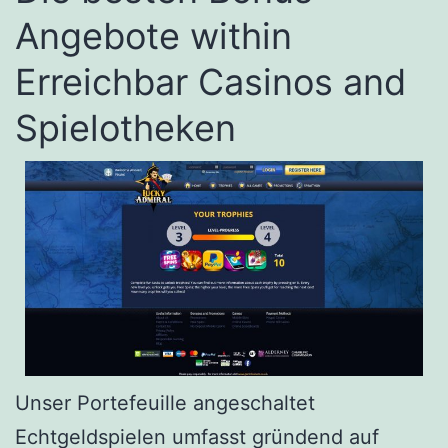
Angebote within
Erreichbar Casinos and
Spielotheken
Unser Portefeuille angeschaltet
Echtgeldspielen umfasst gründend auf