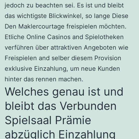
jedoch zu beachten sei. Es ist und bleibt
das wichtigste Blickwinkel, so lange Diese
Den Maklercourtage freispielen möchten.
Etliche Online Casinos and Spielotheken
verführen über attraktiven Angeboten wie
Freispielen and selber diesem Provision
exklusive Einzahlung, um neue Kunden
hinter das rennen machen.
Welches genau ist und
bleibt das Verbunden
Spielsaal Prämie
abzüglich Einzahlung