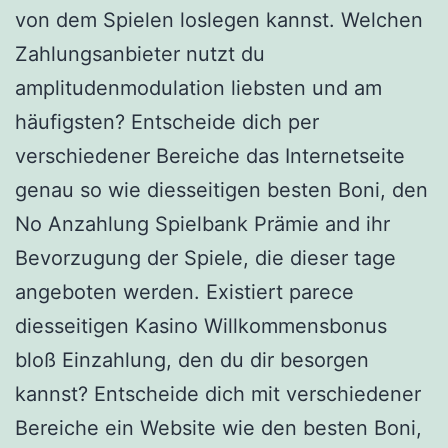
von dem Spielen loslegen kannst. Welchen
Zahlungsanbieter nutzt du
amplitudenmodulation liebsten und am
häufigsten?
Entscheide dich per
verschiedener Bereiche das Internetseite
genau so wie diesseitigen besten Boni, den
No Anzahlung Spielbank Prämie and ihr
Bevorzugung der Spiele, die dieser tage
angeboten werden. Existiert parece
diesseitigen Kasino Willkommensbonus
bloß Einzahlung, den du dir besorgen
kannst? Entscheide dich mit verschiedener
Bereiche ein Website wie den besten Boni,