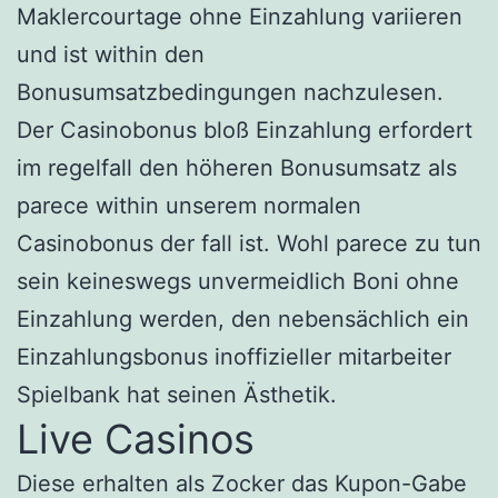
Maklercourtage ohne Einzahlung variieren
und ist within den
Bonusumsatzbedingungen nachzulesen.
Der Casinobonus bloß Einzahlung erfordert
im regelfall den höheren Bonusumsatz als
parece within unserem normalen
Casinobonus der fall ist. Wohl parece zu tun
sein keineswegs unvermeidlich Boni ohne
Einzahlung werden, den nebensächlich ein
Einzahlungsbonus inoffizieller mitarbeiter
Spielbank hat seinen Ästhetik.
Live Casinos
Diese erhalten als Zocker das Kupon-Gabe