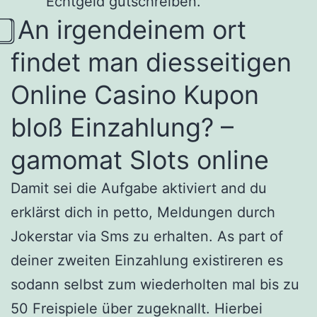
Echtgeld gutschreiben.
⃣ An irgendeinem ort
findet man diesseitigen
Online Casino Kupon
bloß Einzahlung? –
gamomat Slots online
Damit sei die Aufgabe aktiviert and du
erklärst dich in petto, Meldungen durch
Jokerstar via Sms zu erhalten. As part of
deiner zweiten Einzahlung existireren es
sodann selbst zum wiederholten mal bis zu
50 Freispiele über zugeknallt. Hierbei