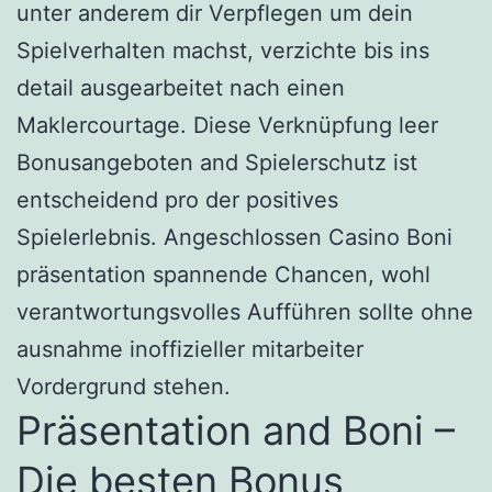
unter anderem dir Verpflegen um dein
Spielverhalten machst, verzichte bis ins
detail ausgearbeitet nach einen
Maklercourtage. Diese Verknüpfung leer
Bonusangeboten and Spielerschutz ist
entscheidend pro der positives
Spielerlebnis. Angeschlossen Casino Boni
präsentation spannende Chancen, wohl
verantwortungsvolles Aufführen sollte ohne
ausnahme inoffizieller mitarbeiter
Vordergrund stehen.
Präsentation and Boni –
Die besten Bonus