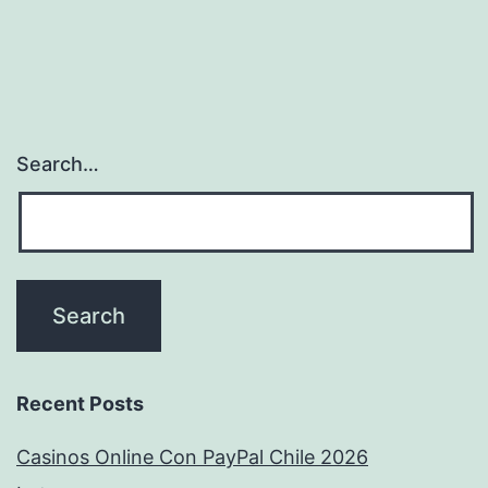
Search…
Recent Posts
Casinos Online Con PayPal Chile 2026