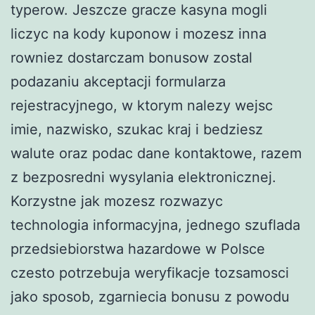
typerow. Jeszcze gracze kasyna mogli
liczyc na kody kuponow i mozesz inna
rowniez dostarczam bonusow zostal
podazaniu akceptacji formularza
rejestracyjnego, w ktorym nalezy wejsc
imie, nazwisko, szukac kraj i bedziesz
walute oraz podac dane kontaktowe, razem
z bezposredni wysylania elektronicznej.
Korzystne jak mozesz rozwazyc
technologia informacyjna, jednego szuflada
przedsiebiorstwa hazardowe w Polsce
czesto potrzebuja weryfikacje tozsamosci
jako sposob, zgarniecia bonusu z powodu