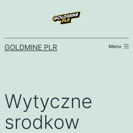
Skip
to
content
GOLDMINE PLR
Menu
Wytyczne
srodkow