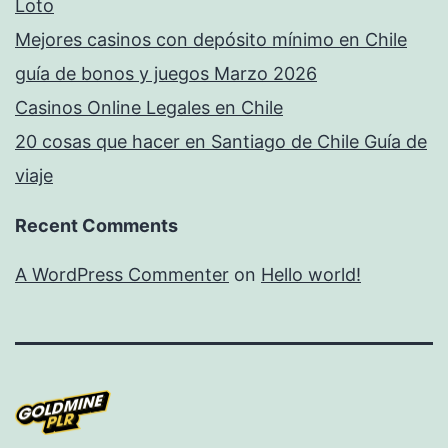
Loto
Mejores casinos con depósito mínimo en Chile
guía de bonos y juegos Marzo 2026
Casinos Online Legales en Chile
20 cosas que hacer en Santiago de Chile Guía de
viaje
Recent Comments
A WordPress Commenter
on
Hello world!