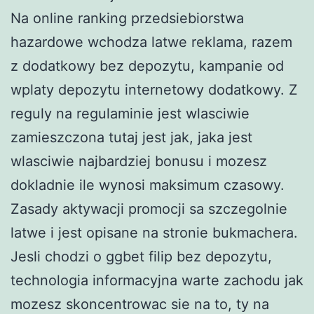
Na online ranking przedsiebiorstwa
hazardowe wchodza latwe reklama, razem
z dodatkowy bez depozytu, kampanie od
wplaty depozytu internetowy dodatkowy. Z
reguly na regulaminie jest wlasciwie
zamieszczona tutaj jest jak, jaka jest
wlasciwie najbardziej bonusu i mozesz
dokladnie ile wynosi maksimum czasowy.
Zasady aktywacji promocji sa szczegolnie
latwe i jest opisane na stronie bukmachera.
Jesli chodzi o ggbet filip bez depozytu,
technologia informacyjna warte zachodu jak
mozesz skoncentrowac sie na to, ty na