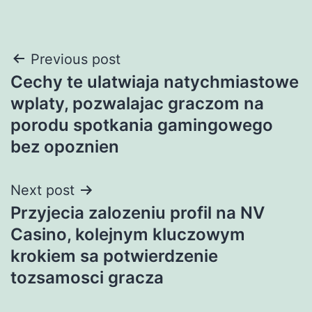
Post
Previous post
Cechy te ulatwiaja natychmiastowe
navigation
wplaty, pozwalajac graczom na
porodu spotkania gamingowego
bez opoznien
Next post
Przyjecia zalozeniu profil na NV
Casino, kolejnym kluczowym
krokiem sa potwierdzenie
tozsamosci gracza