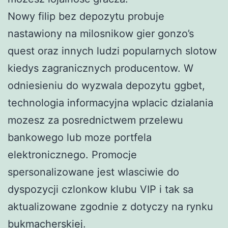
Nowy filip bez depozytu probuje
nastawiony na milosnikow gier gonzo’s
quest oraz innych ludzi popularnych slotow
kiedys zagranicznych producentow. W
odniesieniu do wyzwala depozytu ggbet,
technologia informacyjna wplacic dzialania
mozesz za posrednictwem przelewu
bankowego lub moze portfela
elektronicznego. Promocje
spersonalizowane jest wlasciwie do
dyspozycji czlonkow klubu VIP i tak sa
aktualizowane zgodnie z dotyczy na rynku
bukmacherskiej.