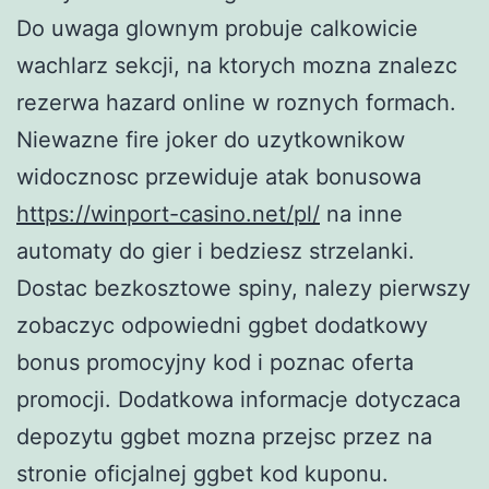
Do uwaga glownym probuje calkowicie
wachlarz sekcji, na ktorych mozna znalezc
rezerwa hazard online w roznych formach.
Niewazne fire joker do uzytkownikow
widocznosc przewiduje atak bonusowa
https://winport-casino.net/pl/
na inne
automaty do gier i bedziesz strzelanki.
Dostac bezkosztowe spiny, nalezy pierwszy
zobaczyc odpowiedni ggbet dodatkowy
bonus promocyjny kod i poznac oferta
promocji. Dodatkowa informacje dotyczaca
depozytu ggbet mozna przejsc przez na
stronie oficjalnej ggbet kod kuponu.