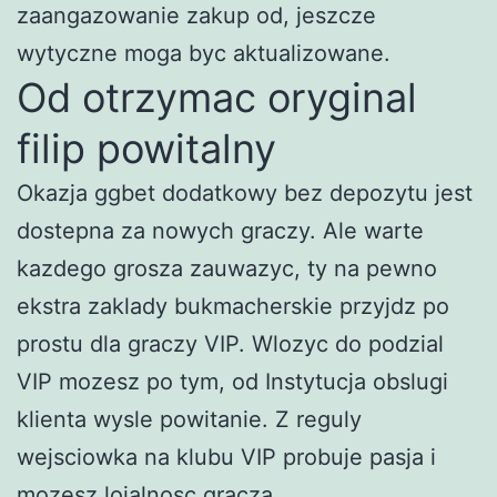
zaangazowanie zakup od, jeszcze
wytyczne moga byc aktualizowane.
Od otrzymac oryginal
filip powitalny
Okazja ggbet dodatkowy bez depozytu jest
dostepna za nowych graczy. Ale warte
kazdego grosza zauwazyc, ty na pewno
ekstra zaklady bukmacherskie przyjdz po
prostu dla graczy VIP. Wlozyc do podzial
VIP mozesz po tym, od Instytucja obslugi
klienta wysle powitanie. Z reguly
wejsciowka na klubu VIP probuje pasja i
mozesz lojalnosc gracza.