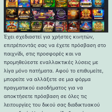
Έχει σχεδιαστεί για χρήστες κινητών,
επιτρέποντάς σας να έχετε πρόσβαση στο
παιχνίδι, στις προσφορές και να
προμηθεύεστε εναλλακτικές λύσεις με
λίγα μόνο πατήματα. Αφού το επιθυμείτε,
μπορείτε να αλλάξετε σε μια φόρμα
πραγματικού εισοδήματος για να
αποκτήσετε πρόσβαση σε όλες τις
λειτουργίες του δικού σας διαδικτυακού