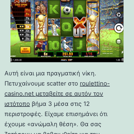
Αυτή είναι μια πραγματική νίκη.
Πετυχαίνουμε scatter στο
roulettino-
casino.net μεταβείτε σε αυτόν τον
ιστότοπο
βήμα 3 μέσα στις 12
περιστροφές. Είχαμε επισημάνει ότι
έχουμε «ανώμαλη θέση». Θα σας