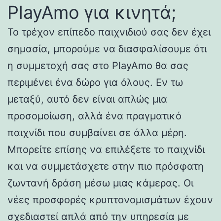
PlayAmo για κινητά;
Το τρέχον επίπεδο παιχνιδιού σας δεν έχει
σημασία, μπορούμε να διασφαλίσουμε ότι
η συμμετοχή σας στο PlayAmo θα σας
περιμένει ένα δώρο για όλους. Εν τω
μεταξύ, αυτό δεν είναι απλώς μια
προσομοίωση, αλλά ένα πραγματικό
παιχνίδι που συμβαίνει σε άλλα μέρη.
Μπορείτε επίσης να επιλέξετε το παιχνίδι
και να συμμετάσχετε στην πιο πρόσφατη
ζωντανή δράση μέσω μιας κάμερας. Οι
νέες προσφορές κρυπτονομισμάτων έχουν
σχεδιαστεί απλά από την υπηρεσία με