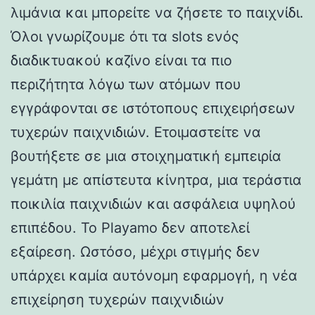
λιμάνια και μπορείτε να ζήσετε το παιχνίδι.
Όλοι γνωρίζουμε ότι τα slots ενός
διαδικτυακού καζίνο είναι τα πιο
περιζήτητα λόγω των ατόμων που
εγγράφονται σε ιστότοπους επιχειρήσεων
τυχερών παιχνιδιών. Ετοιμαστείτε να
βουτήξετε σε μια στοιχηματική εμπειρία
γεμάτη με απίστευτα κίνητρα, μια τεράστια
ποικιλία παιχνιδιών και ασφάλεια υψηλού
επιπέδου. Το Playamo δεν αποτελεί
εξαίρεση. Ωστόσο, μέχρι στιγμής δεν
υπάρχει καμία αυτόνομη εφαρμογή, η νέα
επιχείρηση τυχερών παιχνιδιών