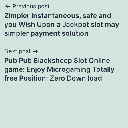
Post
Previous post
Zimpler instantaneous, safe and
navigation
you Wish Upon a Jackpot slot may
simpler payment solution
Next post
Pub Pub Blacksheep Slot Online
game: Enjoy Microgaming Totally
free Position: Zero Down load