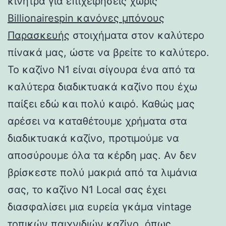
κίνητρα για επιχειρήσεις χωρίς
Billionairespin κανόνες μπόνους
Παρασκευής
στοιχήματα στον καλύτερο
πίνακά μας, ώστε να βρείτε το καλύτερο.
Το καζίνο N1 είναι σίγουρα ένα από τα
καλύτερα διαδικτυακά καζίνο που έχω
παίξει εδώ και πολύ καιρό. Καθώς μας
αρέσει να καταθέτουμε χρήματα στα
διαδικτυακά καζίνο, προτιμούμε να
αποσύρουμε όλα τα κέρδη μας. Αν δεν
βρίσκεστε πολύ μακριά από τα λιμάνια
σας, το καζίνο N1 Local σας έχει
διασφαλίσει μια ευρεία γκάμα vintage
τοπικών παιχνιδιών καζίνο, όπως