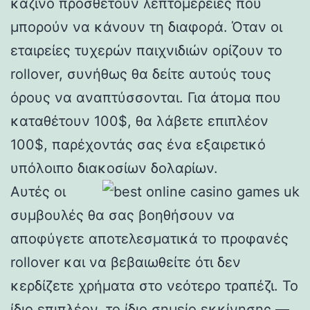
καζίνο προσθέτουν λεπτομέρειες που
μπορούν να κάνουν τη διαφορά. Όταν οι
εταιρείες τυχερών παιχνιδιών ορίζουν το
rollover, συνήθως θα δείτε αυτούς τους
όρους να αναπτύσσονται. Για άτομα που
καταθέτουν 100$, θα λάβετε επιπλέον
100$, παρέχοντάς σας ένα εξαιρετικό
υπόλοιπο διακοσίων δολαρίων.
Αυτές οι
συμβουλές θα σας βοηθήσουν να
αποφύγετε αποτελεσματικά το προφανές
rollover και να βεβαιωθείτε ότι δεν
κερδίζετε χρήματα στο νεότερο τραπέζι. Το
ίδιο επιπλέον, το ίδιο σημείο εκκίνησης —