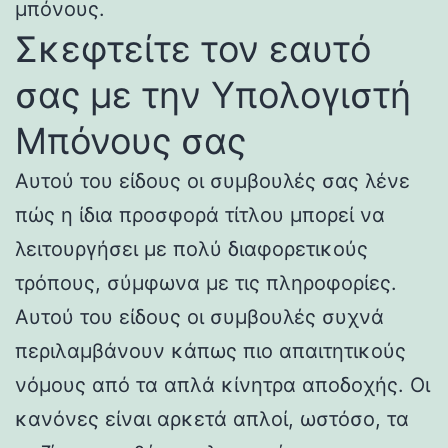
μπόνους.
Σκεφτείτε τον εαυτό
σας με την Υπολογιστή
Μπόνους σας
Αυτού του είδους οι συμβουλές σας λένε
πώς η ίδια προσφορά τίτλου μπορεί να
λειτουργήσει με πολύ διαφορετικούς
τρόπους, σύμφωνα με τις πληροφορίες.
Αυτού του είδους οι συμβουλές συχνά
περιλαμβάνουν κάπως πιο απαιτητικούς
νόμους από τα απλά κίνητρα αποδοχής. Οι
κανόνες είναι αρκετά απλοί, ωστόσο, τα