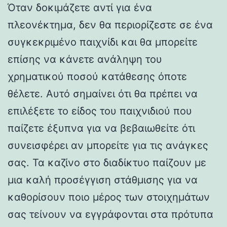
Όταν δοκιμάζετε αντί για ένα
πλεονέκτημα, δεν θα περιορίζεστε σε ένα
συγκεκριμένο παιχνίδι και θα μπορείτε
επίσης να κάνετε ανάληψη του
χρηματικού ποσού κατάθεσης όποτε
θέλετε. Αυτό σημαίνει ότι θα πρέπει να
επιλέξετε το είδος του παιχνιδιού που
παίζετε έξυπνα για να βεβαιωθείτε ότι
συνεισφέρει αν μπορείτε για τις ανάγκες
σας. Τα καζίνο στο διαδίκτυο παίζουν με
μια καλή προσέγγιση στάθμισης για να
καθορίσουν ποιο μέρος των στοιχημάτων
σας τείνουν να εγγράφονται στα πρότυπα